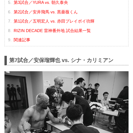
第3試合／YURA vs. 朝久泰央
第2試合／安井飛馬 vs. 黒薔薇くん
第1試合／五明宏人 vs. 赤田プレイボイ功輝
RIZIN DECADE 雷神番外地 試合結果一覧
関連記事
第7試合／安保瑠輝也 vs. シナ・カリミアン