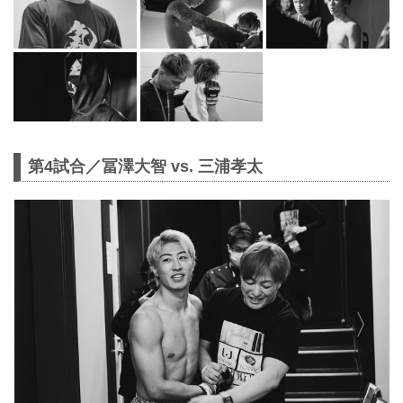
第4試合／冨澤大智 vs. 三浦孝太