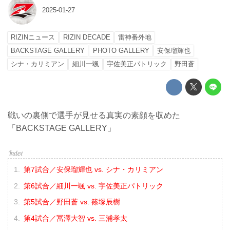
2025-01-27
RIZINニュース
RIZIN DECADE
雷神番外地
BACKSTAGE GALLERY
PHOTO GALLERY
安保瑠輝也
シナ・カリミアン
細川一颯
宇佐美正パトリック
野田蒼
戦いの裏側で選手が見せる真実の素顔を収めた
「BACKSTAGE GALLERY」
第7試合／安保瑠輝也 vs. シナ・カリミアン
第6試合／細川一颯 vs. 宇佐美正パトリック
第5試合／野田蒼 vs. 篠塚辰樹
第4試合／冨澤大智 vs. 三浦孝太