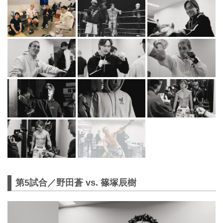
第5試合／野田蒼 vs. 篠塚辰樹