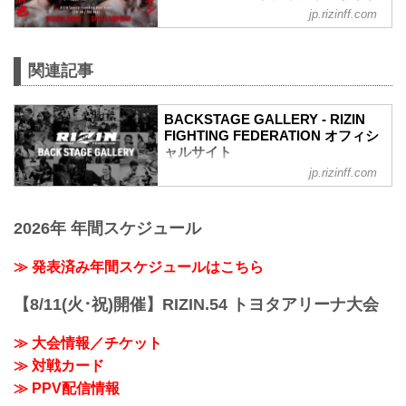
jp.rizinff.com
第7試合／安保瑠輝也 vs. シナ・カリミア
ン
RIZINスタンディングバウト特別ルール：
関連記事
2分 6R（100.0kg）
（WIN）安保瑠輝也 vs. シナ・カリミア
ン（LOSE）
BACKSTAGE GALLERY - RIZIN
6R 2分00秒 判定（3-0）
FIGHTING FEDERATION オフィシ
≫ 試合結果詳細
ャルサイト
第6試合／細川一颯 vs. 宇佐美正パトリッ
ク
jp.rizinff.com
BACKSTAGE GALLERY の記事一覧 - 格
RIZIN オープンフィンガーグローブ キッ
闘技イベント「RIZIN」（ライジン）と
クボクシングルール：3分 3R（77.0kg）
「RIZIN FIGHTING FEDERATION」（ラ
（LOSE）細川一颯 vs. 宇佐美正パトリッ
2026年 年間スケジュール
イジン ファイティング フェデレーショ
ク（WIN）
ン）の情報・加盟団体について発信して
2R 2分59秒 TKO（レフェリーストップ）
いきます。
≫ 発表済み年間スケジュールはこちら
≫ 試合結果詳...
【8/11(火･祝)開催】RIZIN.54 トヨタアリーナ大会
≫ 大会情報／チケット
≫ 対戦カード
≫ PPV配信情報