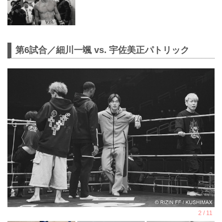
第6試合／細川一颯 vs. 宇佐美正パトリック