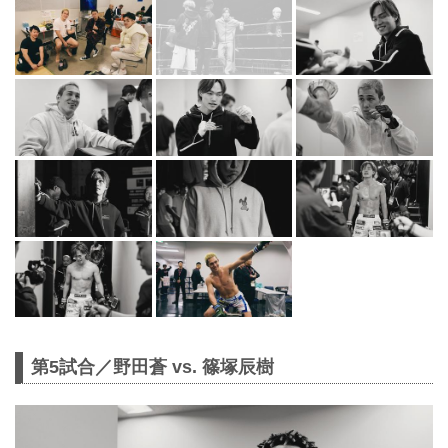
第5試合／野田蒼 vs. 篠塚辰樹