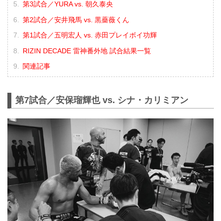
第3試合／YURA vs. 朝久泰央
第2試合／安井飛馬 vs. 黒薔薇くん
第1試合／五明宏人 vs. 赤田プレイボイ功輝
RIZIN DECADE 雷神番外地 試合結果一覧
関連記事
第7試合／安保瑠輝也 vs. シナ・カリミアン