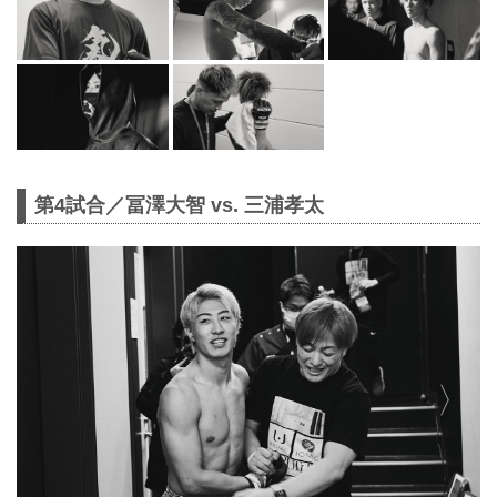
第4試合／冨澤大智 vs. 三浦孝太