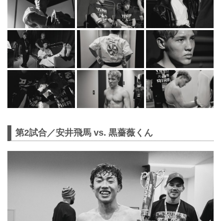
第2試合／安井飛馬 vs. 黒薔薇くん