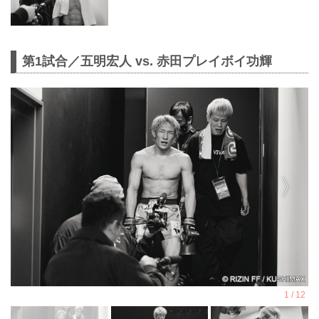
第1試合／五明宏人 vs. 赤田プレイボイ功輝