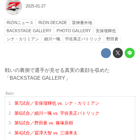
2025-01-27
RIZINニュース
RIZIN DECADE
雷神番外地
BACKSTAGE GALLERY
PHOTO GALLERY
安保瑠輝也
シナ・カリミアン
細川一颯
宇佐美正パトリック
野田蒼
戦いの裏側で選手が見せる真実の素顔を収めた
「BACKSTAGE GALLERY」
第7試合／安保瑠輝也 vs. シナ・カリミアン
第6試合／細川一颯 vs. 宇佐美正パトリック
第5試合／野田蒼 vs. 篠塚辰樹
第4試合／冨澤大智 vs. 三浦孝太