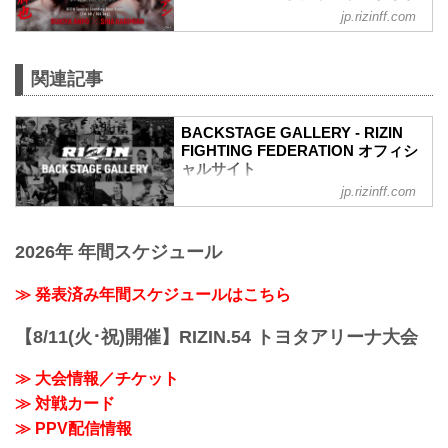
jp.rizinff.com
第7試合／安保瑠輝也 vs. シナ・カリミア
ン
RIZINスタンディングバウト特別ルール：
関連記事
2分 6R（100.0kg）
（WIN）安保瑠輝也 vs. シナ・カリミア
ン（LOSE）
BACKSTAGE GALLERY - RIZIN
6R 2分00秒 判定（3-0）
FIGHTING FEDERATION オフィシ
≫ 試合結果詳細
ャルサイト
第6試合／細川一颯 vs. 宇佐美正パトリッ
ク
jp.rizinff.com
BACKSTAGE GALLERY の記事一覧 - 格
RIZIN オープンフィンガーグローブ キッ
闘技イベント「RIZIN」（ライジン）と
クボクシングルール：3分 3R（77.0kg）
「RIZIN FIGHTING FEDERATION」（ラ
（LOSE）細川一颯 vs. 宇佐美正パトリッ
2026年 年間スケジュール
イジン ファイティング フェデレーショ
ク（WIN）
ン）の情報・加盟団体について発信して
2R 2分59秒 TKO（レフェリーストップ）
いきます。
≫ 発表済み年間スケジュールはこちら
≫ 試合結果詳...
【8/11(火･祝)開催】RIZIN.54 トヨタアリーナ大会
≫ 大会情報／チケット
≫ 対戦カード
≫ PPV配信情報