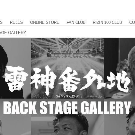
US
RULES
ONLINE STORE
FAN CLUB
RIZIN 100 CLUB
CO
AGE GALLERY