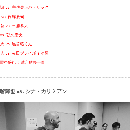
颯 vs. 宇佐美正パトリック
vs. 篠塚辰樹
 vs. 三浦孝太
vs. 朝久泰央
 vs. 黒薔薇くん
人 vs. 赤田プレイボイ功輝
DE 雷神番外地 試合結果一覧
瑠輝也 vs. シナ・カリミアン