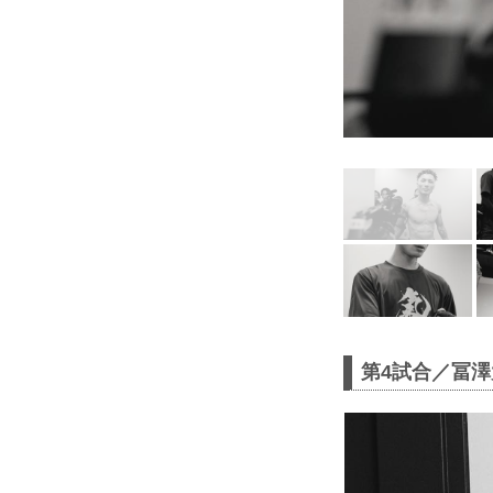
第4試合／冨澤大