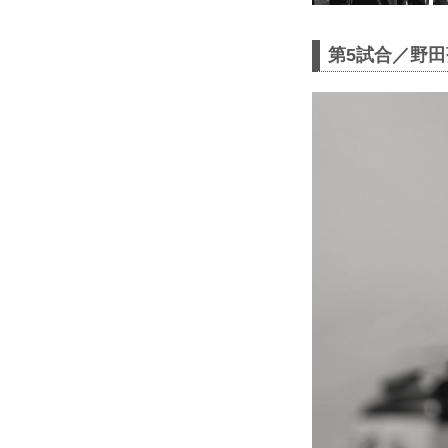
第5試合／野田蒼