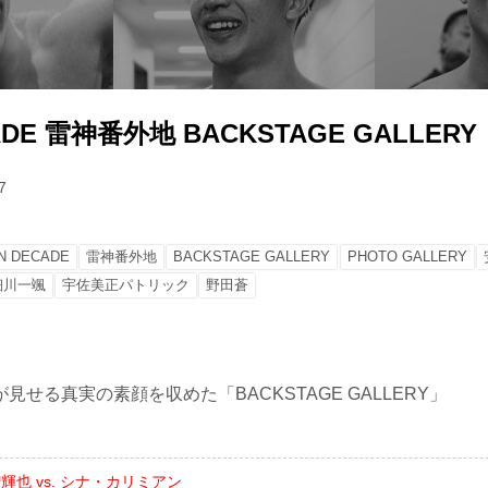
CADE 雷神番外地 BACKSTAGE GALLERY
7
IN DECADE
雷神番外地
BACKSTAGE GALLERY
PHOTO GALLERY
細川一颯
宇佐美正パトリック
野田蒼
見せる真実の素顔を収めた「BACKSTAGE GALLERY」
輝也 vs. シナ・カリミアン