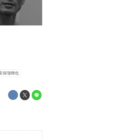
安保瑠輝也