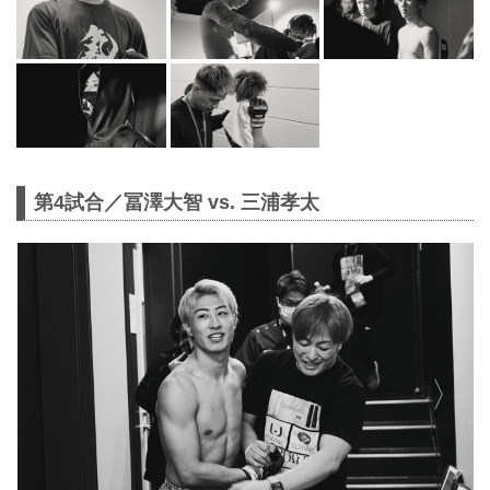
第4試合／冨澤大智 vs. 三浦孝太