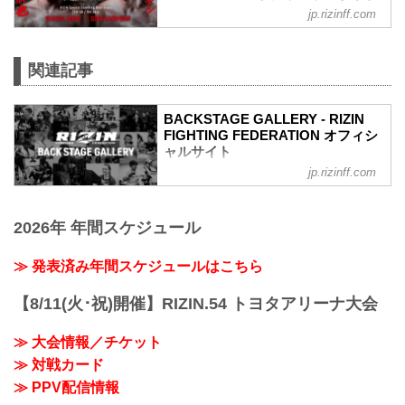
jp.rizinff.com
第7試合／安保瑠輝也 vs. シナ・カリミア
ン
RIZINスタンディングバウト特別ルール：
関連記事
2分 6R（100.0kg）
（WIN）安保瑠輝也 vs. シナ・カリミア
ン（LOSE）
BACKSTAGE GALLERY - RIZIN
6R 2分00秒 判定（3-0）
FIGHTING FEDERATION オフィシ
≫ 試合結果詳細
ャルサイト
第6試合／細川一颯 vs. 宇佐美正パトリッ
ク
jp.rizinff.com
BACKSTAGE GALLERY の記事一覧 - 格
RIZIN オープンフィンガーグローブ キッ
闘技イベント「RIZIN」（ライジン）と
クボクシングルール：3分 3R（77.0kg）
「RIZIN FIGHTING FEDERATION」（ラ
（LOSE）細川一颯 vs. 宇佐美正パトリッ
2026年 年間スケジュール
イジン ファイティング フェデレーショ
ク（WIN）
ン）の情報・加盟団体について発信して
2R 2分59秒 TKO（レフェリーストップ）
いきます。
≫ 発表済み年間スケジュールはこちら
≫ 試合結果詳...
【8/11(火･祝)開催】RIZIN.54 トヨタアリーナ大会
≫ 大会情報／チケット
≫ 対戦カード
≫ PPV配信情報