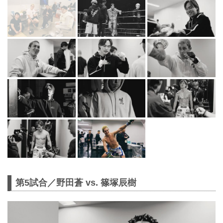
第5試合／野田蒼 vs. 篠塚辰樹