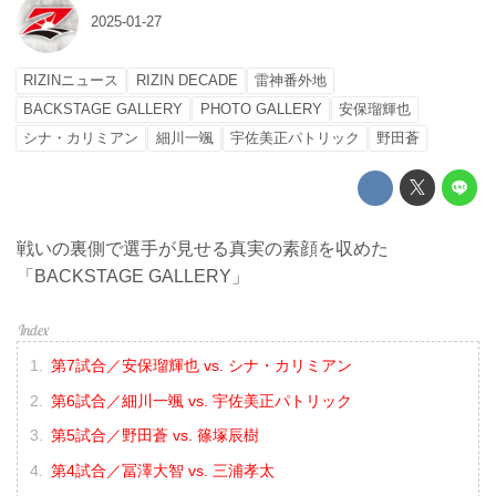
2025-01-27
RIZINニュース
RIZIN DECADE
雷神番外地
BACKSTAGE GALLERY
PHOTO GALLERY
安保瑠輝也
シナ・カリミアン
細川一颯
宇佐美正パトリック
野田蒼
戦いの裏側で選手が見せる真実の素顔を収めた
「BACKSTAGE GALLERY」
第7試合／安保瑠輝也 vs. シナ・カリミアン
第6試合／細川一颯 vs. 宇佐美正パトリック
第5試合／野田蒼 vs. 篠塚辰樹
第4試合／冨澤大智 vs. 三浦孝太