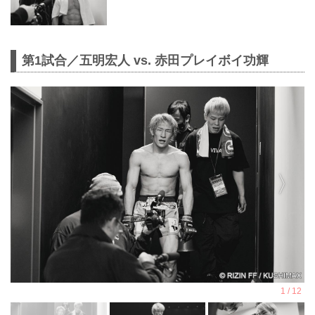
第1試合／五明宏人 vs. 赤田プレイボイ功輝