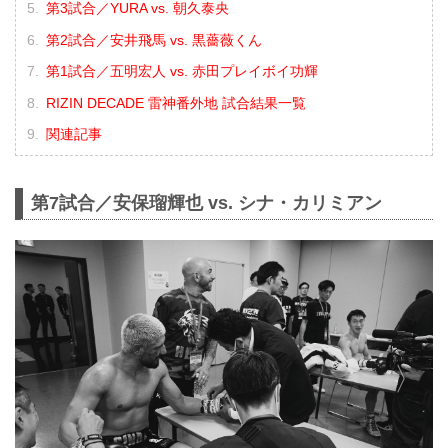
第3試合／YURA vs. 朝久泰央
第2試合／安井飛馬 vs. 黒薔薇くん
第1試合／五明宏人 vs. 赤田プレイボイ功輝
RIZIN DECADE 雷神番外地 試合結果一覧
関連記事
第7試合／安保瑠輝也 vs. シナ・カリミアン