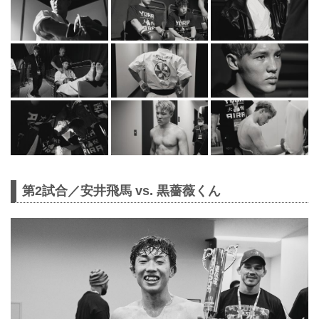
第2試合／安井飛馬 vs. 黒薔薇くん