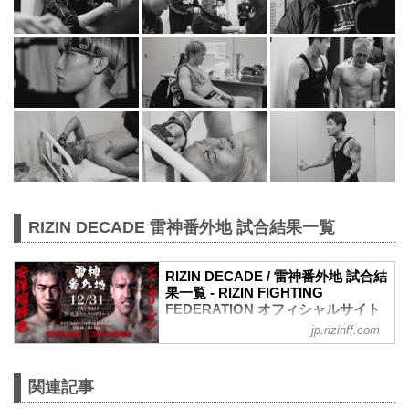
RIZIN DECADE 雷神番外地 試合結果一覧
RIZIN DECADE / 雷神番外地 試合結
果一覧 - RIZIN FIGHTING
FEDERATION オフィシャルサイト
jp.rizinff.com
第7試合／安保瑠輝也 vs. シナ・カリミア
ン
RIZINスタンディングバウト特別ルール：
関連記事
2分 6R（100.0kg）
（WIN）安保瑠輝也 vs. シナ・カリミア