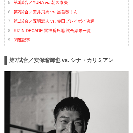
第3試合／YURA vs. 朝久泰央
第2試合／安井飛馬 vs. 黒薔薇くん
第1試合／五明宏人 vs. 赤田プレイボイ功輝
RIZIN DECADE 雷神番外地 試合結果一覧
関連記事
第7試合／安保瑠輝也 vs. シナ・カリミアン