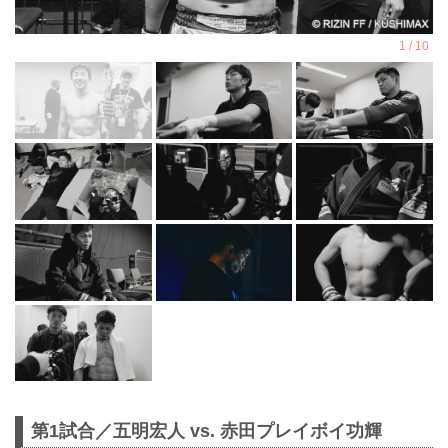
第1試合／五明宏人 vs. 赤田プレイボイ功輝