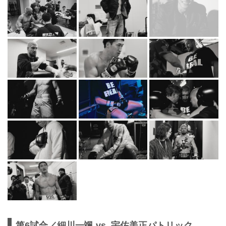
第6試合／細川一颯 vs. 宇佐美正パトリック