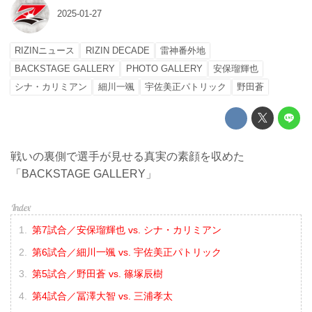
2025-01-27
RIZINニュース
RIZIN DECADE
雷神番外地
BACKSTAGE GALLERY
PHOTO GALLERY
安保瑠輝也
シナ・カリミアン
細川一颯
宇佐美正パトリック
野田蒼
戦いの裏側で選手が見せる真実の素顔を収めた
「BACKSTAGE GALLERY」
第7試合／安保瑠輝也 vs. シナ・カリミアン
第6試合／細川一颯 vs. 宇佐美正パトリック
第5試合／野田蒼 vs. 篠塚辰樹
第4試合／冨澤大智 vs. 三浦孝太