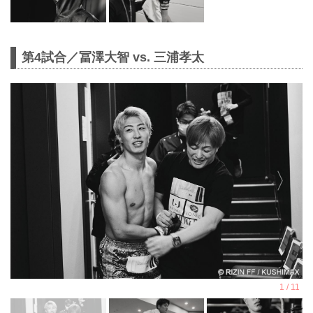
第4試合／冨澤大智 vs. 三浦孝太