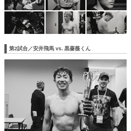
第2試合／安井飛馬 vs. 黒薔薇くん