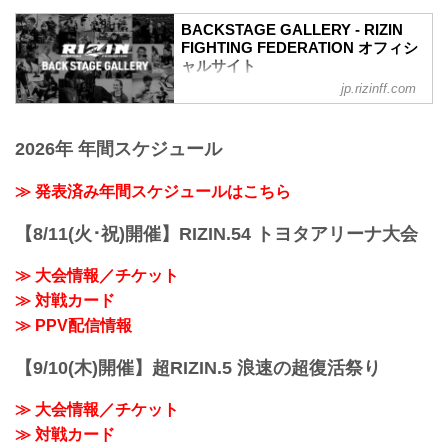
ン（LOSE）
BACKSTAGE GALLERY - RIZIN
6R 2分00秒 判定（3-0）
FIGHTING FEDERATION オフィシ
≫ 試合結果詳細
ャルサイト
第6試合／細川一颯 vs. 宇佐美正パトリッ
ク
jp.rizinff.com
BACKSTAGE GALLERY の記事一覧 - 格
RIZIN オープンフィンガーグローブ キッ
闘技イベント「RIZIN」（ライジン）と
クボクシングルール：3分 3R（77.0kg）
「RIZIN FIGHTING FEDERATION」（ラ
（LOSE）細川一颯 vs. 宇佐美正パトリッ
2026年 年間スケジュール
イジン ファイティング フェデレーショ
ク（WIN）
ン）の情報・加盟団体について発信して
2R 2分59秒 TKO（レフェリーストップ）
いきます。
≫ 発表済み年間スケジュールはこちら
≫ 試合結果詳...
【8/11(火･祝)開催】RIZIN.54 トヨタアリーナ大会
≫ 大会情報／チケット
≫ 対戦カード
≫ PPV配信情報
【9/10(木)開催】超RIZIN.5 浪速の超復活祭り
≫ 大会情報／チケット
≫ 対戦カード