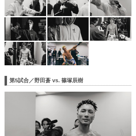
第5試合／野田蒼 vs. 篠塚辰樹