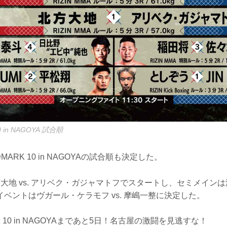
0 in NAGOYA 試合順
NDMARK 10 in NAGOYAの試合順も決定した。
大地 vs. アリベク・ガジャマトフでスタートし、セミメインは浜崎
ベントはヴガール・ケラモフ vs. 摩嶋一整に決定した。
ARK 10 in NAGOYAまであと5日！名古屋の激闘を見逃すな！