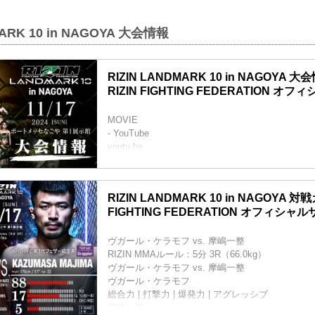
MARK 10 in NAGOYA 大会情報
RIZIN LANDMARK 10 in NAGOYA 
RIZIN FIGHTING FEDERATION オ
MOVIE
- YouTube
youtu.be
RIZIN LANDMARK 10 in NAGOYA 大会概要
開催日時
2024年11月17日（日）11:00開場 / 13:00開始
RIZIN LANDMARK 10 in NAGOYA 対戦
終了予定時間
FIGHTING FEDERATION オフィシャ
20:00〜21:00頃
※試合内容、イベント進行によって終了予定時間
りますのでご了承ください。
ヴガール・ケラモフ vs. 摩嶋一整
会場
RIZIN MMAルール：5分 3R（66.0kg）
ポートメッセなごや 第1展示館
ヴガール・ケラモフ vs. 摩嶋一整
あおなみ線「金城ふ頭駅」から徒歩約3分
ヴガール・ケラモフ
第1展示館 – 公式 | ポートメッセなごや | 名古屋
総合力 | 打撃力 | 爆発力 | アグレッシブ
portmesse.co...
摩嶋一整