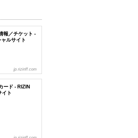
大会情報／チケット -
フィシャルサイト
jp.rizinff.com
カード - RIZIN
ルサイト
が前後することがあ
市国際展示場
jp.rizinff.com