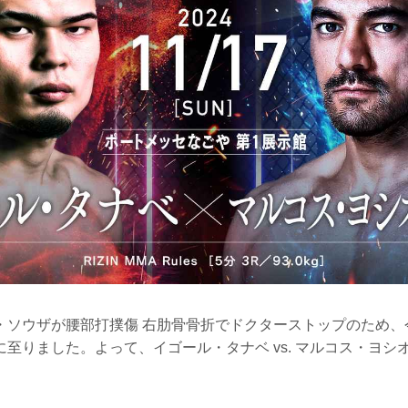
・ソウザが腰部打撲傷 右肋骨骨折でドクターストップのため、
至りました。よって、イゴール・タナベ vs. マルコス・ヨシ