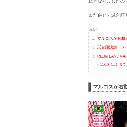
止となりましたの
また併せて試合順
マルコスが右肋
試合順決定！メイ
RIZIN LANDMA
11/16（土）ま
マルコスが右