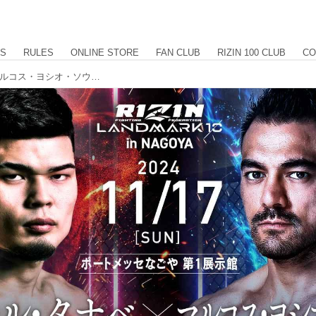
US
RULES
ONLINE STORE
FAN CLUB
RIZIN 100 CLUB
CO
【試合中止】イゴール・タナベ vs. マルコス・ヨシオ・ソウザ 試合中止／試合順決定のお知らせ RIZIN LANDMARK 10 in NAGOYA