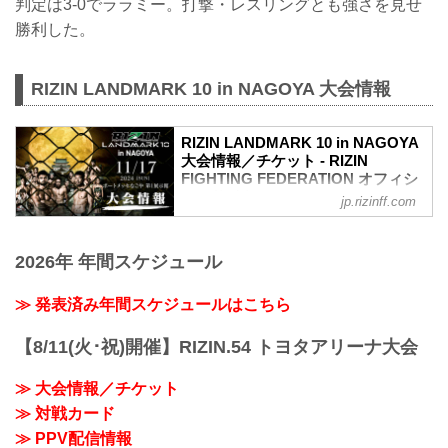
判定は3-0でララミー。打撃・レスリングとも強さを見せ
勝利した。
RIZIN LANDMARK 10 in NAGOYA 大会情報
RIZIN LANDMARK 10 in NAGOYA
大会情報／チケット - RIZIN
FIGHTING FEDERATION オフィシ
ャルサイト
jp.rizinff.com
MOVIE
- YouTube
2026年 年間スケジュール
youtu.be
RIZIN LANDMARK 10 in NAGOYA 大会概
要
≫ 発表済み年間スケジュールはこちら
開催日時
2024年11月17日（日）11:00開場 / 13:00
【8/11(火･祝)開催】RIZIN.54 トヨタアリーナ大会
開始
終了予定時間
≫ 大会情報／チケット
20:00〜21:00頃
≫ 対戦カード
※試合内容、イベント進行によって終了
予定時間が前後することがありますので
≫ PPV配信情報