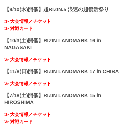
ご了承ください。
会場
【9/10(木)開催】超RIZIN.5 浪速の超復活祭り
ポートメッセなごや 第1展示館
あおなみ線「金城ふ頭駅」から徒歩約3分
≫ 大会情報／チケット
第1展示館 – 公式 | ポートメッセなごや |
名古屋市国際展示場
≫ 対戦カード
portmesse.co...
【10/3(土)開催】RIZIN LANDMARK 16 in
NAGASAKI
≫ 大会情報／チケット
【11/8(日)開催】RIZIN LANDMARK 17 in CHIBA
≫ 大会情報／チケット
【7/18(土)開催】RIZIN LANDMARK 15 in
HIROSHIMA
≫ 大会情報／チケット
≫ 対戦カード