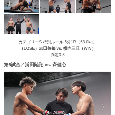
カテゴリーS 特別ルール 5分1R（63.0kg）
（LOSE）志田兼都 vs. 横内三旺（WIN）
判定0-3
第6試合／浦田陸翔 vs. 斉健心