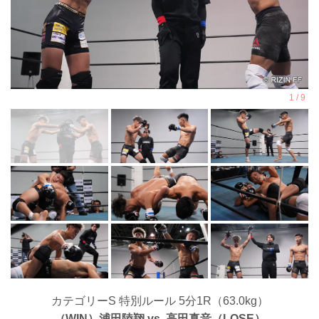
カテゴリーS 特別ルール 5分1R（63.0kg）
（WIN）浦田陸翔 vs. 高田真音（LOSE）