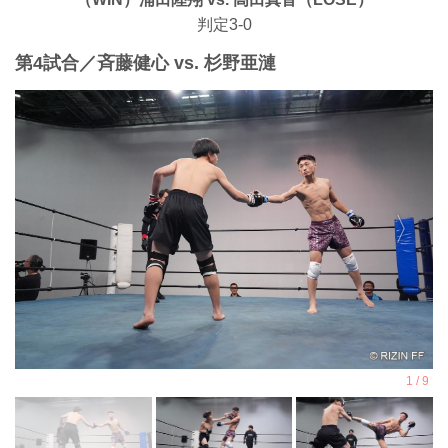
判定3-0
第4試合／⻫藤健心 vs. 杉野亜漣