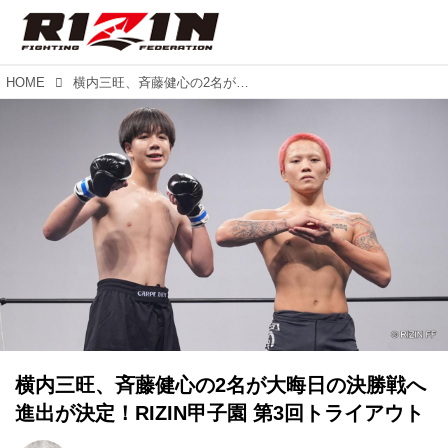
HOME
横内三旺、⻫藤健心の2名が大晦日の決勝戦へ進出が決定！RIZIN甲子園 第3回トライアウト
横内三旺、⻫藤健心の2名が大晦日の決勝戦へ
進出が決定！RIZIN甲子園 第3回トライアウト