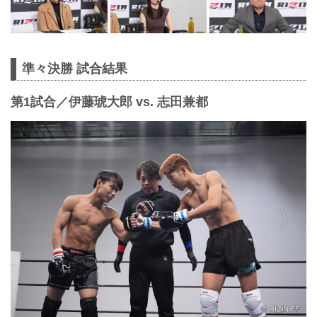
準々決勝 試合結果
第1試合／伊藤琥大郎 vs. 志田兼都