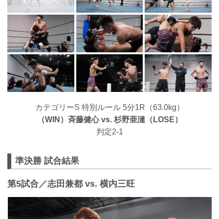
カテゴリーS 特別ルール 5分1R（63.0kg）
（WIN）⻫藤健心 vs. 杉野亜漣（LOSE）
判定2-1
準決勝 試合結果
第5試合／志田兼都 vs. 横内三旺