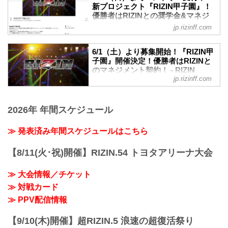
クト「RIZIN甲子園」の第1回トライアウ
たトーナメントを形式の試合が行われ
新プロジェクト『RIZIN甲子園』！
トが開催された。
優勝者はRIZINとの奨学⾦&マネジ
た。
会場には書類審査を通過した約150名の参
メント契約！ - RIZIN FIGHTING
RIZIN甲子園とは
jp.rizinff.com
加者が集まり、午前のプログラム終了後
FEDERATION オフィシャルサイト
RIZIN甲子園 理念
に合格者50名が発表、合格者のみで午後
RIZINのリングで活躍する選手を発掘する
未来のスター選手発掘を目的とした新プ
のプログラムが実施された。
6/1（土）より募集開始！『RIZIN甲
新プロジェクト。トライアウトを経て決
ロジェクト『RIZIN甲子園』のエントリー
子園』開催決定！優勝者はRIZINと
RIZIN甲子園とは
勝トーナメントを行います。決勝戦はな
が、6月1日（土）12時よりスタート！
のマネジメント契約！ - RIZIN
「RIZIN甲子園」理念
んと、2024年大晦日のRIZINの...
このプロジェクトでは15〜18歳の男性を
jp.rizinff.com
FIGHTING FEDERATION オフィシ
RIZINのリングで活躍する選手を発掘する
対象に、「本気でRIZINのリングに上がり
ャルサイト
新プロジェクト。トライアウトを経て決
たい」「MMAに人生をかけてみたい」そ
勝トーナメントを行います。決勝戦はな
RIZINのリングで活躍する選手を発掘する
んな熱い気持ちを持った将来のスター選
2026年 年間スケジュール
んと、2024年大晦日のRIZINのオープニ
新プロジェクト『RIZIN甲子園』が始動！
手候補を大募集！
ングファ...
RIZIN甲子園 概要
我こそは将来のRIZINスター候補だ！とい
≫ 発表済み年間スケジュールはこちら
RIZINのリングで活躍する選手を発掘する
う方は、出場者募集ページ、募集条件等
新プロジェクト。トライアウトを経て決
をご確認の上、『RIZIN甲子園』にエント
勝トーナメントを行います。
【8/11(火･祝)開催】RIZIN.54 トヨタアリーナ大会
リーしよう！
決勝戦はなんと、2024年大晦日のRIZIN
RIZIN甲子園 概要
のオープニングファイトで実施！
RIZINのリングで活躍する選手を発掘する
≫ 大会情報／チケット
そして優勝者はRIZINとのマネジメント契
新...
≫ 対戦カード
約を結ぶことが出来るぞ！
募集期間
≫ PPV配信情報
2024年6月1日（土）〜6月30日（日）
応募条件
【9/10(木)開催】超RIZIN.5 浪速の超復活祭り
項目 条件