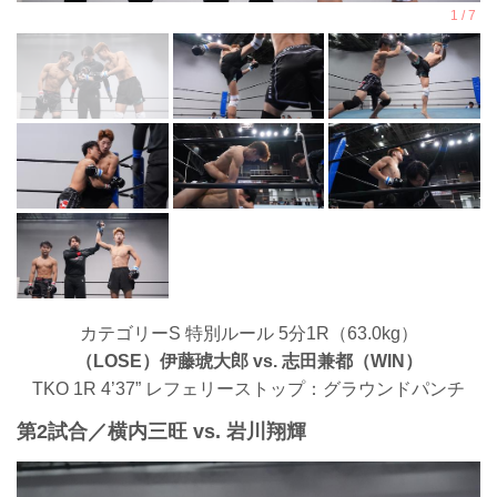
カテゴリーS 特別ルール 5分1R（63.0kg）
（LOSE）伊藤琥大郎 vs. 志田兼都（WIN）
TKO 1R 4’37” レフェリーストップ：グラウンドパンチ
第2試合／横内三旺 vs. 岩川翔輝