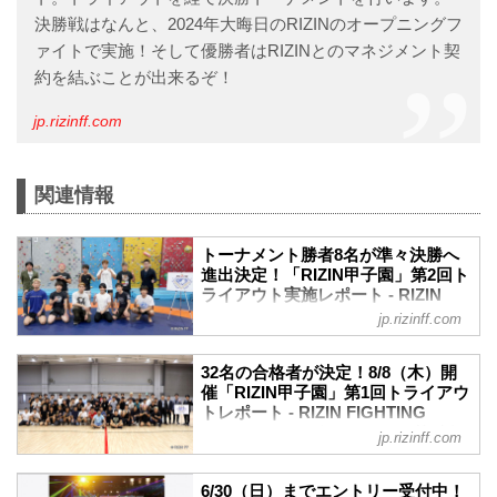
決勝戦はなんと、2024年大晦日のRIZINのオープニングフ
ァイトで実施！そして優勝者はRIZINとのマネジメント契
約を結ぶことが出来るぞ！
jp.rizinff.com
関連情報
トーナメント勝者8名が準々決勝へ
進出決定！「RIZIN甲子園」第2回ト
ライアウト実施レポート - RIZIN
FIGHTING FEDERATION オフィシ
jp.rizinff.com
ャルサイト
2024年8月25日（日）都内某所にて、未
32名の合格者が決定！8/8（木）開
来のスター選手発掘を目的としたプロジ
催「RIZIN甲子園」第1回トライアウ
ェクト「RIZIN甲子園」の第2回トライア
トレポート - RIZIN FIGHTING
ウトが開催された。
FEDERATION オフィシャルサイト
jp.rizinff.com
会場には「RIZIN甲子園」第1回トライア
2024年8月8日（木）都内某所にて、未来
ウトの合格者30名（※2名が怪我により辞
のスター選手発掘を目的としたプロジェ
退）が集まり、大晦日への出場権を賭け
6/30（日）までエントリー受付中！