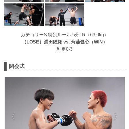
カテゴリーS 特別ルール 5分1R（63.0kg）
（LOSE）浦田陸翔 vs. ⻫藤健心（WIN）
判定0-3
閉会式