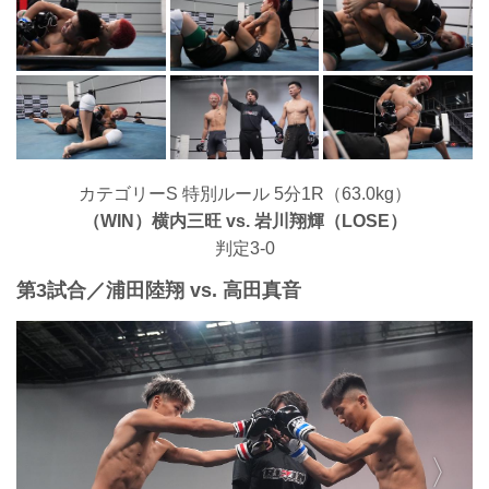
カテゴリーS 特別ルール 5分1R（63.0kg）
（WIN）横内三旺 vs. 岩川翔輝（LOSE）
判定3-0
第3試合／浦田陸翔 vs. 高田真音