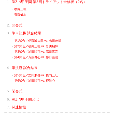
RIZIN甲子園 第3回トライアウト合格者（2名）
横内三旺
⻫藤健心
開会式
準々決勝 試合結果
第1試合／伊藤琥大郎 vs. 志田兼都
第2試合／横内三旺 vs. 岩川翔輝
第3試合／浦田陸翔 vs. 高田真音
第4試合／⻫藤健心 vs. 杉野亜漣
準決勝 試合結果
第5試合／志田兼都 vs. 横内三旺
第6試合／浦田陸翔 vs. 斉健心
閉会式
RIZIN甲子園とは
関連情報