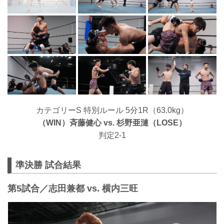
カテゴリーS 特別ルール 5分1R（63.0kg）
（WIN）⻫藤健心 vs. 杉野亜漣（LOSE）
判定2-1
準決勝 試合結果
第5試合／志田兼都 vs. 横内三旺