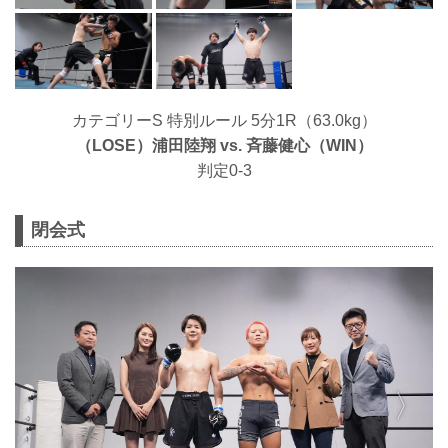
カテゴリーS 特別ルール 5分1R（63.0kg）
（LOSE）浦田陸翔 vs. ⻫藤健心（WIN）
判定0-3
閉会式