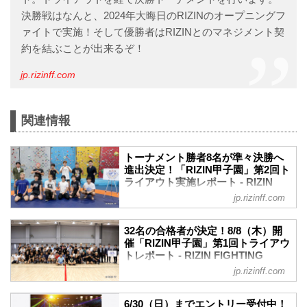
決勝戦はなんと、2024年大晦日のRIZINのオープニングフ
ァイトで実施！そして優勝者はRIZINとのマネジメント契
約を結ぶことが出来るぞ！
jp.rizinff.com
関連情報
トーナメント勝者8名が準々決勝へ
進出決定！「RIZIN甲子園」第2回ト
ライアウト実施レポート - RIZIN
FIGHTING FEDERATION オフィシ
jp.rizinff.com
ャルサイト
2024年8月25日（日）都内某所にて、未
32名の合格者が決定！8/8（木）開
来のスター選手発掘を目的としたプロジ
催「RIZIN甲子園」第1回トライアウ
ェクト「RIZIN甲子園」の第2回トライア
トレポート - RIZIN FIGHTING
ウトが開催された。
FEDERATION オフィシャルサイト
jp.rizinff.com
会場には「RIZIN甲子園」第1回トライア
2024年8月8日（木）都内某所にて、未来
ウトの合格者30名（※2名が怪我により辞
のスター選手発掘を目的としたプロジェ
退）が集まり、大晦日への出場権を賭け
6/30（日）までエントリー受付中！