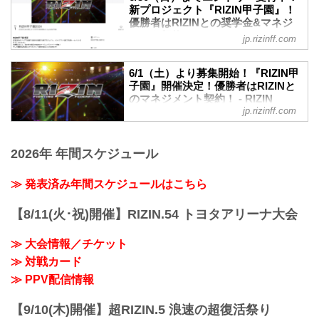
クト「RIZIN甲子園」の第1回トライアウ
たトーナメントを形式の試合が行われ
新プロジェクト『RIZIN甲子園』！
トが開催された。
優勝者はRIZINとの奨学⾦&マネジ
た。
会場には書類審査を通過した約150名の参
メント契約！ - RIZIN FIGHTING
RIZIN甲子園とは
jp.rizinff.com
加者が集まり、午前のプログラム終了後
FEDERATION オフィシャルサイト
RIZIN甲子園 理念
に合格者50名が発表、合格者のみで午後
RIZINのリングで活躍する選手を発掘する
未来のスター選手発掘を目的とした新プ
のプログラムが実施された。
6/1（土）より募集開始！『RIZIN甲
新プロジェクト。トライアウトを経て決
ロジェクト『RIZIN甲子園』のエントリー
子園』開催決定！優勝者はRIZINと
RIZIN甲子園とは
勝トーナメントを行います。決勝戦はな
が、6月1日（土）12時よりスタート！
のマネジメント契約！ - RIZIN
「RIZIN甲子園」理念
んと、2024年大晦日のRIZINの...
このプロジェクトでは15〜18歳の男性を
jp.rizinff.com
FIGHTING FEDERATION オフィシ
RIZINのリングで活躍する選手を発掘する
対象に、「本気でRIZINのリングに上がり
ャルサイト
新プロジェクト。トライアウトを経て決
たい」「MMAに人生をかけてみたい」そ
勝トーナメントを行います。決勝戦はな
RIZINのリングで活躍する選手を発掘する
んな熱い気持ちを持った将来のスター選
2026年 年間スケジュール
んと、2024年大晦日のRIZINのオープニ
新プロジェクト『RIZIN甲子園』が始動！
手候補を大募集！
ングファ...
RIZIN甲子園 概要
我こそは将来のRIZINスター候補だ！とい
≫ 発表済み年間スケジュールはこちら
RIZINのリングで活躍する選手を発掘する
う方は、出場者募集ページ、募集条件等
新プロジェクト。トライアウトを経て決
をご確認の上、『RIZIN甲子園』にエント
勝トーナメントを行います。
【8/11(火･祝)開催】RIZIN.54 トヨタアリーナ大会
リーしよう！
決勝戦はなんと、2024年大晦日のRIZIN
RIZIN甲子園 概要
のオープニングファイトで実施！
RIZINのリングで活躍する選手を発掘する
≫ 大会情報／チケット
そして優勝者はRIZINとのマネジメント契
新...
≫ 対戦カード
約を結ぶことが出来るぞ！
募集期間
≫ PPV配信情報
2024年6月1日（土）〜6月30日（日）
応募条件
【9/10(木)開催】超RIZIN.5 浪速の超復活祭り
項目 条件