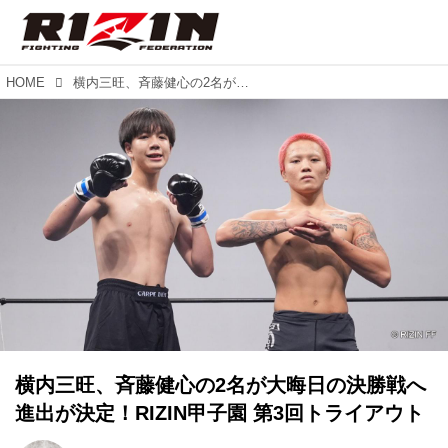
HOME
横内三旺、⻫藤健心の2名が大晦日の決勝戦へ進出が決定！RIZIN甲子園 第3回トライアウト
横内三旺、⻫藤健心の2名が大晦日の決勝戦へ
進出が決定！RIZIN甲子園 第3回トライアウト