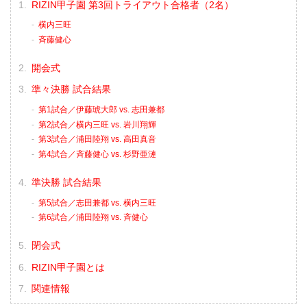
RIZIN甲子園 第3回トライアウト合格者（2名）
横内三旺
⻫藤健心
開会式
準々決勝 試合結果
第1試合／伊藤琥大郎 vs. 志田兼都
第2試合／横内三旺 vs. 岩川翔輝
第3試合／浦田陸翔 vs. 高田真音
第4試合／⻫藤健心 vs. 杉野亜漣
準決勝 試合結果
第5試合／志田兼都 vs. 横内三旺
第6試合／浦田陸翔 vs. 斉健心
閉会式
RIZIN甲子園とは
関連情報