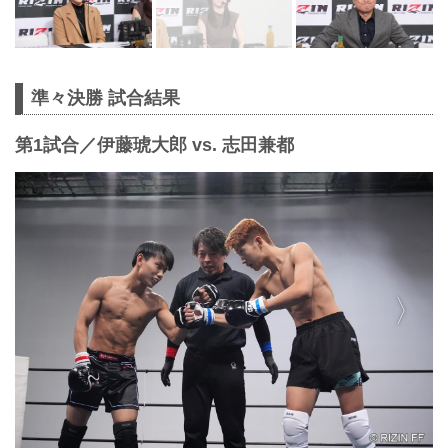
準々決勝 試合結果
第1試合／伊藤琥大郎 vs. 志田兼都