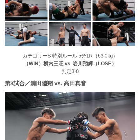
カテゴリーS 特別ルール 5分1R（63.0kg）
（WIN）横内三旺 vs. 岩川翔輝（LOSE）
判定3-0
第3試合／浦田陸翔 vs. 高田真音