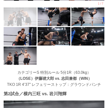
カテゴリーS 特別ルール 5分1R（63.0kg）
（LOSE）伊藤琥大郎 vs. 志田兼都（WIN）
TKO 1R 4’37” レフェリーストップ：グラウンドパンチ
第2試合／横内三旺 vs. 岩川翔輝