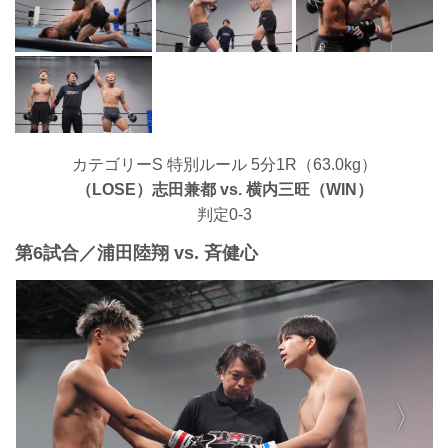
カテゴリーS 特別ルール 5分1R（63.0kg）
（LOSE）志田兼都 vs. 横内三旺（WIN）
判定0-3
第6試合／浦田陸翔 vs. 斉健心