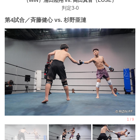
（WIN）浦田陸翔 vs. 高田真音（LOSE）
判定3-0
第4試合／⻫藤健心 vs. 杉野亜漣