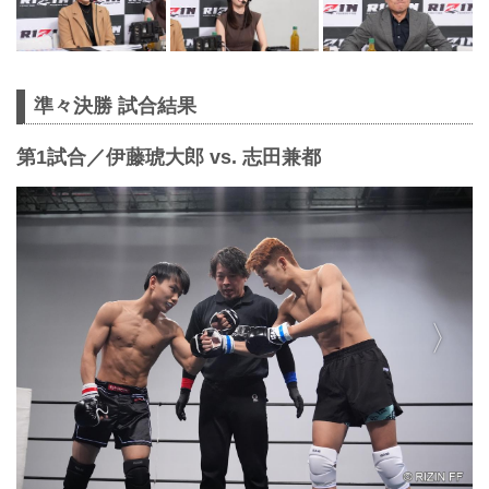
準々決勝 試合結果
第1試合／伊藤琥大郎 vs. 志田兼都