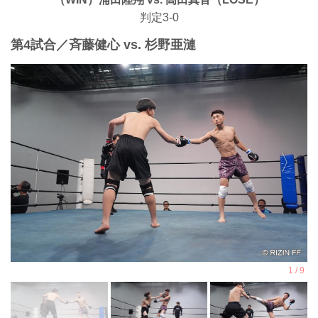
判定3-0
第4試合／⻫藤健心 vs. 杉野亜漣