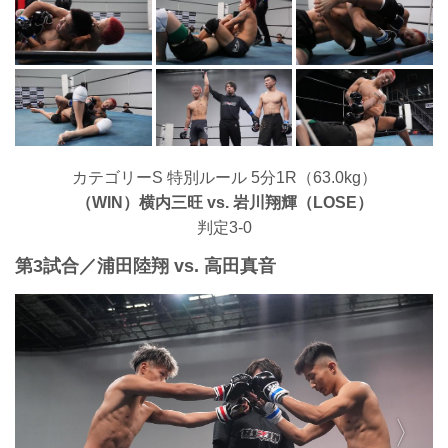
カテゴリーS 特別ルール 5分1R（63.0kg）
（WIN）横内三旺 vs. 岩川翔輝（LOSE）
判定3-0
第3試合／浦田陸翔 vs. 高田真音