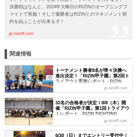
決勝戦はなんと、2024年大晦日のRIZINのオープニングフ
ァイトで実施！そして優勝者はRIZINとのマネジメント契
約を結ぶことが出来るぞ！
jp.rizinff.com
関連情報
トーナメント勝者8名が準々決勝へ
進出決定！「RIZIN甲子園」第2回ト
ライアウト実施レポート - RIZIN
FIGHTING FEDERATION オフィシ
jp.rizinff.com
ャルサイト
2024年8月25日（日）都内某所にて、未
32名の合格者が決定！8/8（木）開
来のスター選手発掘を目的としたプロジ
催「RIZIN甲子園」第1回トライアウ
ェクト「RIZIN甲子園」の第2回トライア
トレポート - RIZIN FIGHTING
ウトが開催された。
FEDERATION オフィシャルサイト
jp.rizinff.com
会場には「RIZIN甲子園」第1回トライア
2024年8月8日（木）都内某所にて、未来
ウトの合格者30名（※2名が怪我により辞
のスター選手発掘を目的としたプロジェ
退）が集まり、大晦日への出場権を賭け
6/30（日）までエントリー受付中！