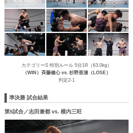
カテゴリーS 特別ルール 5分1R（63.0kg）
（WIN）⻫藤健心 vs. 杉野亜漣（LOSE）
判定2-1
準決勝 試合結果
第5試合／志田兼都 vs. 横内三旺