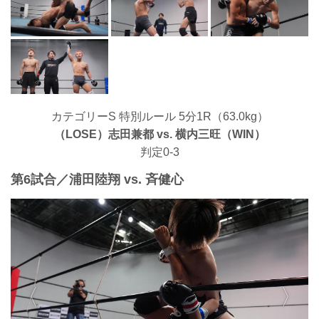
カテゴリーS 特別ルール 5分1R（63.0kg）
（LOSE）志田兼都 vs. 横内三旺（WIN）
判定0-3
第6試合／浦田陸翔 vs. 斉健心