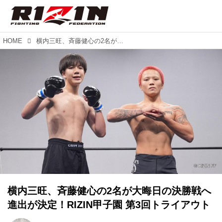
HOME
横内三旺、⻫藤健心の2名が大晦日の決勝戦へ進出が決定！RIZIN甲子園 第3回トライアウト
横内三旺、⻫藤健心の2名が大晦日の決勝戦へ
進出が決定！RIZIN甲子園 第3回トライアウト