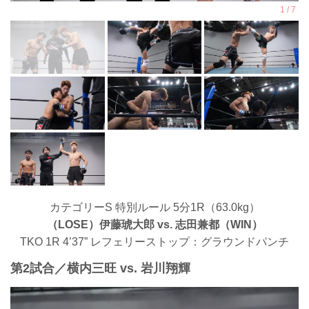
カテゴリーS 特別ルール 5分1R（63.0kg）
（LOSE）伊藤琥大郎 vs. 志田兼都（WIN）
TKO 1R 4’37” レフェリーストップ：グラウンドパンチ
第2試合／横内三旺 vs. 岩川翔輝