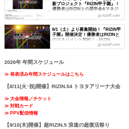
クト「RIZIN甲子園」の第1回トライアウ
たトーナメントを形式の試合が行われ
新プロジェクト『RIZIN甲子園』！
トが開催された。
優勝者はRIZINとの奨学⾦&マネジ
た。
会場には書類審査を通過した約150名の参
メント契約！ - RIZIN FIGHTING
RIZIN甲子園とは
jp.rizinff.com
加者が集まり、午前のプログラム終了後
FEDERATION オフィシャルサイト
RIZIN甲子園 理念
に合格者50名が発表、合格者のみで午後
RIZINのリングで活躍する選手を発掘する
未来のスター選手発掘を目的とした新プ
のプログラムが実施された。
6/1（土）より募集開始！『RIZIN甲
新プロジェクト。トライアウトを経て決
ロジェクト『RIZIN甲子園』のエントリー
子園』開催決定！優勝者はRIZINと
RIZIN甲子園とは
勝トーナメントを行います。決勝戦はな
が、6月1日（土）12時よりスタート！
のマネジメント契約！ - RIZIN
「RIZIN甲子園」理念
んと、2024年大晦日のRIZINの...
このプロジェクトでは15〜18歳の男性を
jp.rizinff.com
FIGHTING FEDERATION オフィシ
RIZINのリングで活躍する選手を発掘する
対象に、「本気でRIZINのリングに上がり
ャルサイト
新プロジェクト。トライアウトを経て決
たい」「MMAに人生をかけてみたい」そ
勝トーナメントを行います。決勝戦はな
RIZINのリングで活躍する選手を発掘する
んな熱い気持ちを持った将来のスター選
2026年 年間スケジュール
んと、2024年大晦日のRIZINのオープニ
新プロジェクト『RIZIN甲子園』が始動！
手候補を大募集！
ングファ...
RIZIN甲子園 概要
我こそは将来のRIZINスター候補だ！とい
≫ 発表済み年間スケジュールはこちら
RIZINのリングで活躍する選手を発掘する
う方は、出場者募集ページ、募集条件等
新プロジェクト。トライアウトを経て決
をご確認の上、『RIZIN甲子園』にエント
勝トーナメントを行います。
【8/11(火･祝)開催】RIZIN.54 トヨタアリーナ大会
リーしよう！
決勝戦はなんと、2024年大晦日のRIZIN
RIZIN甲子園 概要
のオープニングファイトで実施！
RIZINのリングで活躍する選手を発掘する
≫ 大会情報／チケット
そして優勝者はRIZINとのマネジメント契
新...
≫ 対戦カード
約を結ぶことが出来るぞ！
募集期間
≫ PPV配信情報
2024年6月1日（土）〜6月30日（日）
応募条件
【9/10(木)開催】超RIZIN.5 浪速の超復活祭り
項目 条件