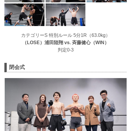
カテゴリーS 特別ルール 5分1R（63.0kg）
（LOSE）浦田陸翔 vs. ⻫藤健心（WIN）
判定0-3
閉会式