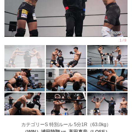
カテゴリーS 特別ルール 5分1R（63.0kg）
（WIN）浦田陸翔 vs. 高田真音（LOSE）