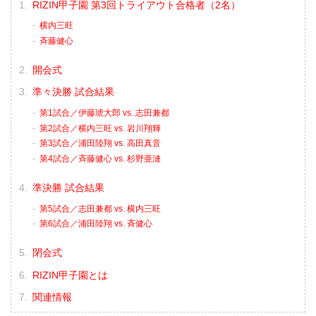
RIZIN甲子園 第3回トライアウト合格者（2名）
横内三旺
⻫藤健心
開会式
準々決勝 試合結果
第1試合／伊藤琥大郎 vs. 志田兼都
第2試合／横内三旺 vs. 岩川翔輝
第3試合／浦田陸翔 vs. 高田真音
第4試合／⻫藤健心 vs. 杉野亜漣
準決勝 試合結果
第5試合／志田兼都 vs. 横内三旺
第6試合／浦田陸翔 vs. 斉健心
閉会式
RIZIN甲子園とは
関連情報