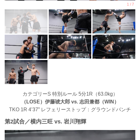
カテゴリーS 特別ルール 5分1R（63.0kg）
（LOSE）伊藤琥大郎 vs. 志田兼都（WIN）
TKO 1R 4’37” レフェリーストップ：グラウンドパンチ
第2試合／横内三旺 vs. 岩川翔輝