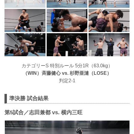
カテゴリーS 特別ルール 5分1R（63.0kg）
（WIN）⻫藤健心 vs. 杉野亜漣（LOSE）
判定2-1
準決勝 試合結果
第5試合／志田兼都 vs. 横内三旺