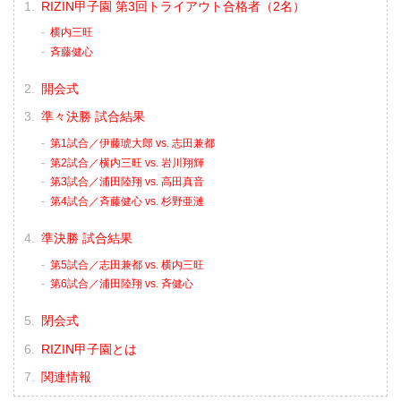
RIZIN甲子園 第3回トライアウト合格者（2名）
横内三旺
⻫藤健心
開会式
準々決勝 試合結果
第1試合／伊藤琥大郎 vs. 志田兼都
第2試合／横内三旺 vs. 岩川翔輝
第3試合／浦田陸翔 vs. 高田真音
第4試合／⻫藤健心 vs. 杉野亜漣
準決勝 試合結果
第5試合／志田兼都 vs. 横内三旺
第6試合／浦田陸翔 vs. 斉健心
閉会式
RIZIN甲子園とは
関連情報