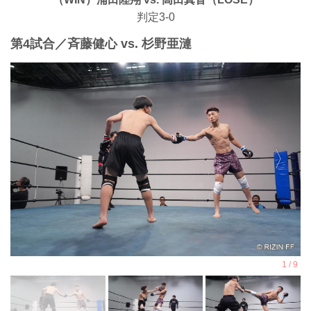
判定3-0
第4試合／⻫藤健心 vs. 杉野亜漣