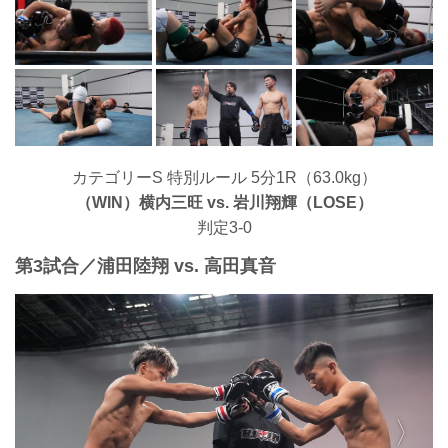
カテゴリーS 特別ルール 5分1R（63.0kg）
（WIN）横内三旺 vs. 岩川翔輝（LOSE）
判定3-0
第3試合／浦田陸翔 vs. 高田真音