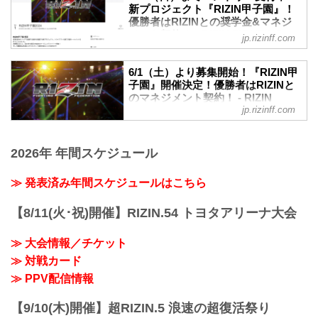
クト「RIZIN甲子園」の第1回トライアウ
たトーナメントを形式の試合が行われ
新プロジェクト『RIZIN甲子園』！
トが開催された。
優勝者はRIZINとの奨学⾦&マネジ
た。
会場には書類審査を通過した約150名の参
メント契約！ - RIZIN FIGHTING
RIZIN甲子園とは
jp.rizinff.com
加者が集まり、午前のプログラム終了後
FEDERATION オフィシャルサイト
RIZIN甲子園 理念
に合格者50名が発表、合格者のみで午後
RIZINのリングで活躍する選手を発掘する
未来のスター選手発掘を目的とした新プ
のプログラムが実施された。
6/1（土）より募集開始！『RIZIN甲
新プロジェクト。トライアウトを経て決
ロジェクト『RIZIN甲子園』のエントリー
子園』開催決定！優勝者はRIZINと
RIZIN甲子園とは
勝トーナメントを行います。決勝戦はな
が、6月1日（土）12時よりスタート！
のマネジメント契約！ - RIZIN
「RIZIN甲子園」理念
んと、2024年大晦日のRIZINの...
このプロジェクトでは15〜18歳の男性を
jp.rizinff.com
FIGHTING FEDERATION オフィシ
RIZINのリングで活躍する選手を発掘する
対象に、「本気でRIZINのリングに上がり
ャルサイト
新プロジェクト。トライアウトを経て決
たい」「MMAに人生をかけてみたい」そ
勝トーナメントを行います。決勝戦はな
RIZINのリングで活躍する選手を発掘する
んな熱い気持ちを持った将来のスター選
2026年 年間スケジュール
んと、2024年大晦日のRIZINのオープニ
新プロジェクト『RIZIN甲子園』が始動！
手候補を大募集！
ングファ...
RIZIN甲子園 概要
我こそは将来のRIZINスター候補だ！とい
≫ 発表済み年間スケジュールはこちら
RIZINのリングで活躍する選手を発掘する
う方は、出場者募集ページ、募集条件等
新プロジェクト。トライアウトを経て決
をご確認の上、『RIZIN甲子園』にエント
勝トーナメントを行います。
【8/11(火･祝)開催】RIZIN.54 トヨタアリーナ大会
リーしよう！
決勝戦はなんと、2024年大晦日のRIZIN
RIZIN甲子園 概要
のオープニングファイトで実施！
RIZINのリングで活躍する選手を発掘する
≫ 大会情報／チケット
そして優勝者はRIZINとのマネジメント契
新...
≫ 対戦カード
約を結ぶことが出来るぞ！
募集期間
≫ PPV配信情報
2024年6月1日（土）〜6月30日（日）
応募条件
【9/10(木)開催】超RIZIN.5 浪速の超復活祭り
項目 条件