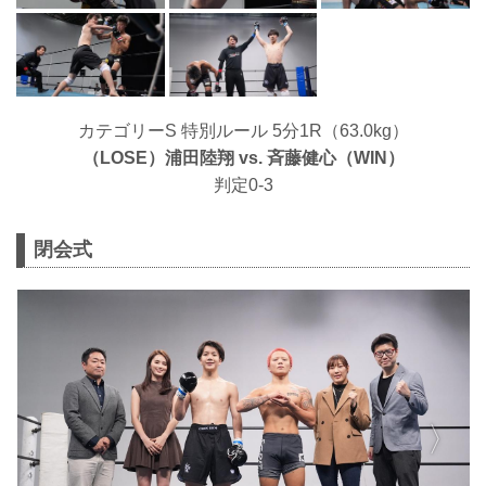
カテゴリーS 特別ルール 5分1R（63.0kg）
（LOSE）浦田陸翔 vs. ⻫藤健心（WIN）
判定0-3
閉会式