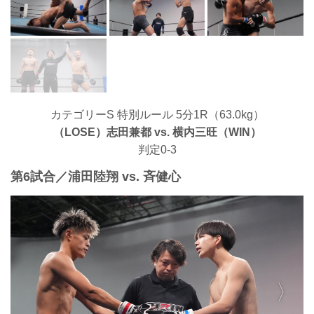
カテゴリーS 特別ルール 5分1R（63.0kg）
（LOSE）志田兼都 vs. 横内三旺（WIN）
判定0-3
第6試合／浦田陸翔 vs. 斉健心