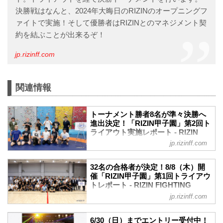
決勝戦はなんと、2024年大晦日のRIZINのオープニングフ
ァイトで実施！そして優勝者はRIZINとのマネジメント契
約を結ぶことが出来るぞ！
jp.rizinff.com
関連情報
トーナメント勝者8名が準々決勝へ
進出決定！「RIZIN甲子園」第2回ト
ライアウト実施レポート - RIZIN
FIGHTING FEDERATION オフィシ
jp.rizinff.com
ャルサイト
2024年8月25日（日）都内某所にて、未
32名の合格者が決定！8/8（木）開
来のスター選手発掘を目的としたプロジ
催「RIZIN甲子園」第1回トライアウ
ェクト「RIZIN甲子園」の第2回トライア
トレポート - RIZIN FIGHTING
ウトが開催された。
FEDERATION オフィシャルサイト
jp.rizinff.com
会場には「RIZIN甲子園」第1回トライア
2024年8月8日（木）都内某所にて、未来
ウトの合格者30名（※2名が怪我により辞
のスター選手発掘を目的としたプロジェ
退）が集まり、大晦日への出場権を賭け
6/30（日）までエントリー受付中！