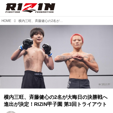
HOME
横内三旺、⻫藤健心の2名が大晦日の決勝戦へ進出が決定！RIZIN甲子園 第3回トライアウト
横内三旺、⻫藤健心の2名が大晦日の決勝戦へ
進出が決定！RIZIN甲子園 第3回トライアウト