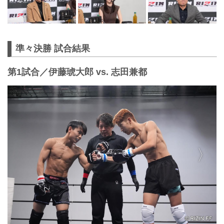
準々決勝 試合結果
第1試合／伊藤琥大郎 vs. 志田兼都