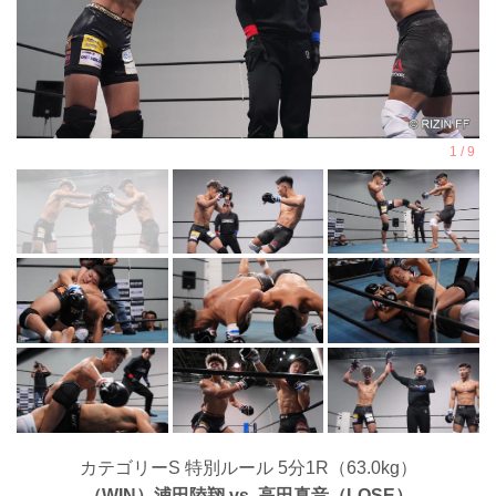
カテゴリーS 特別ルール 5分1R（63.0kg）
（WIN）浦田陸翔 vs. 高田真音（LOSE）