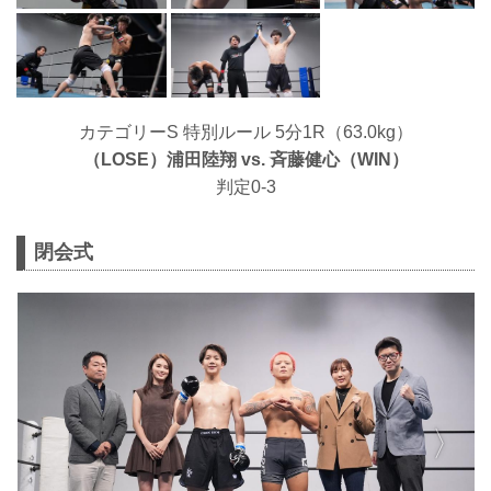
カテゴリーS 特別ルール 5分1R（63.0kg）
（LOSE）浦田陸翔 vs. ⻫藤健心（WIN）
判定0-3
閉会式