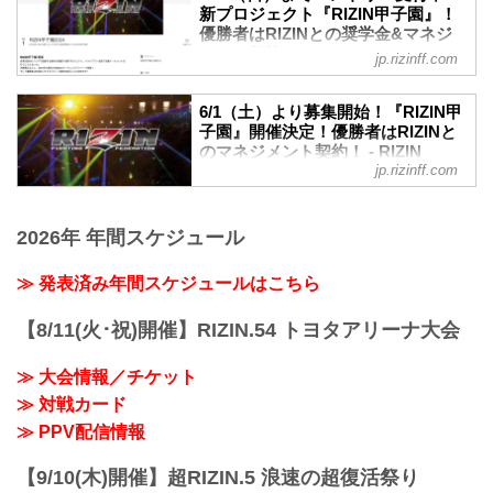
クト「RIZIN甲子園」の第1回トライアウ
たトーナメントを形式の試合が行われ
新プロジェクト『RIZIN甲子園』！
トが開催された。
優勝者はRIZINとの奨学⾦&マネジ
た。
会場には書類審査を通過した約150名の参
メント契約！ - RIZIN FIGHTING
RIZIN甲子園とは
jp.rizinff.com
加者が集まり、午前のプログラム終了後
FEDERATION オフィシャルサイト
RIZIN甲子園 理念
に合格者50名が発表、合格者のみで午後
RIZINのリングで活躍する選手を発掘する
未来のスター選手発掘を目的とした新プ
のプログラムが実施された。
6/1（土）より募集開始！『RIZIN甲
新プロジェクト。トライアウトを経て決
ロジェクト『RIZIN甲子園』のエントリー
子園』開催決定！優勝者はRIZINと
RIZIN甲子園とは
勝トーナメントを行います。決勝戦はな
が、6月1日（土）12時よりスタート！
のマネジメント契約！ - RIZIN
「RIZIN甲子園」理念
んと、2024年大晦日のRIZINの...
このプロジェクトでは15〜18歳の男性を
jp.rizinff.com
FIGHTING FEDERATION オフィシ
RIZINのリングで活躍する選手を発掘する
対象に、「本気でRIZINのリングに上がり
ャルサイト
新プロジェクト。トライアウトを経て決
たい」「MMAに人生をかけてみたい」そ
勝トーナメントを行います。決勝戦はな
RIZINのリングで活躍する選手を発掘する
んな熱い気持ちを持った将来のスター選
2026年 年間スケジュール
んと、2024年大晦日のRIZINのオープニ
新プロジェクト『RIZIN甲子園』が始動！
手候補を大募集！
ングファ...
RIZIN甲子園 概要
我こそは将来のRIZINスター候補だ！とい
≫ 発表済み年間スケジュールはこちら
RIZINのリングで活躍する選手を発掘する
う方は、出場者募集ページ、募集条件等
新プロジェクト。トライアウトを経て決
をご確認の上、『RIZIN甲子園』にエント
勝トーナメントを行います。
【8/11(火･祝)開催】RIZIN.54 トヨタアリーナ大会
リーしよう！
決勝戦はなんと、2024年大晦日のRIZIN
RIZIN甲子園 概要
のオープニングファイトで実施！
RIZINのリングで活躍する選手を発掘する
≫ 大会情報／チケット
そして優勝者はRIZINとのマネジメント契
新...
≫ 対戦カード
約を結ぶことが出来るぞ！
募集期間
≫ PPV配信情報
2024年6月1日（土）〜6月30日（日）
応募条件
【9/10(木)開催】超RIZIN.5 浪速の超復活祭り
項目 条件