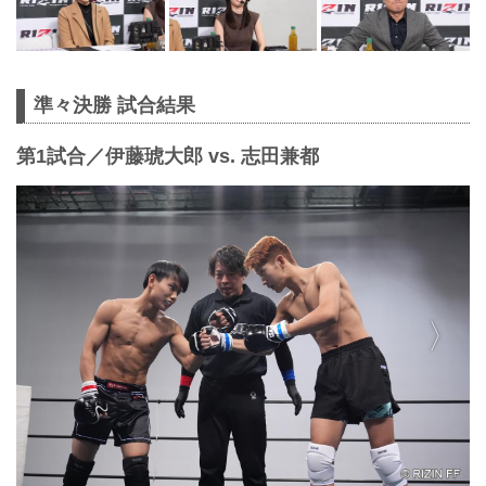
準々決勝 試合結果
第1試合／伊藤琥大郎 vs. 志田兼都