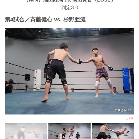
判定3-0
第4試合／⻫藤健心 vs. 杉野亜漣