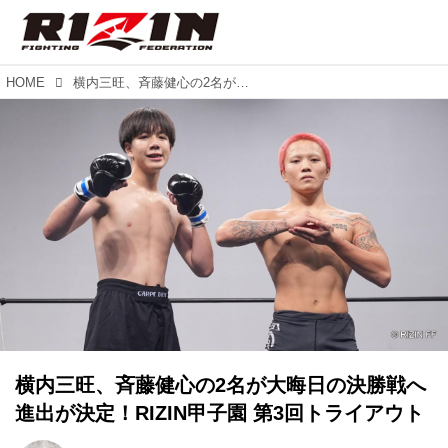
HOME
横内三旺、⻫藤健心の2名が大晦日の決勝戦へ進出が決定！RIZIN甲子園 第3回トライアウト
横内三旺、⻫藤健心の2名が大晦日の決勝戦へ
進出が決定！RIZIN甲子園 第3回トライアウト