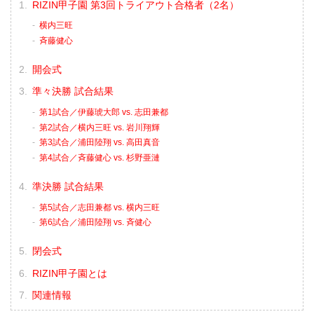
RIZIN甲子園 第3回トライアウト合格者（2名）
横内三旺
⻫藤健心
開会式
準々決勝 試合結果
第1試合／伊藤琥大郎 vs. 志田兼都
第2試合／横内三旺 vs. 岩川翔輝
第3試合／浦田陸翔 vs. 高田真音
第4試合／⻫藤健心 vs. 杉野亜漣
準決勝 試合結果
第5試合／志田兼都 vs. 横内三旺
第6試合／浦田陸翔 vs. 斉健心
閉会式
RIZIN甲子園とは
関連情報