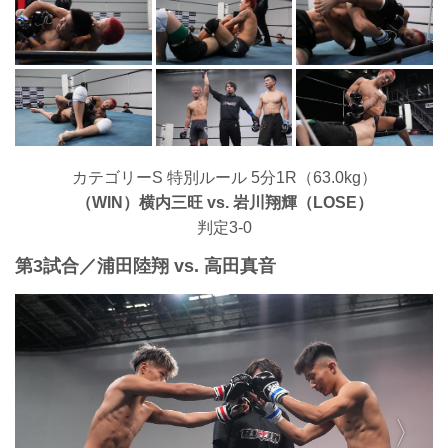
カテゴリーS 特別ルール 5分1R（63.0kg）
（WIN）横内三旺 vs. 岩川翔輝（LOSE）
判定3-0
第3試合／浦田陸翔 vs. 高田真音