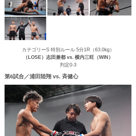
カテゴリーS 特別ルール 5分1R（63.0kg）
（LOSE）志田兼都 vs. 横内三旺（WIN）
判定0-3
第6試合／浦田陸翔 vs. 斉健心