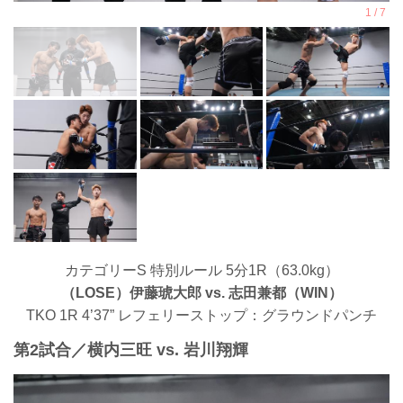
カテゴリーS 特別ルール 5分1R（63.0kg）
（LOSE）伊藤琥大郎 vs. 志田兼都（WIN）
TKO 1R 4’37” レフェリーストップ：グラウンドパンチ
第2試合／横内三旺 vs. 岩川翔輝