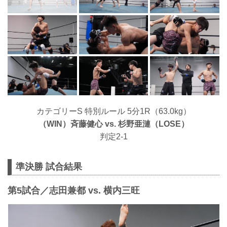
カテゴリーS 特別ルール 5分1R（63.0kg）
（WIN）⻫藤健心 vs. 杉野亜漣（LOSE）
判定2-1
準決勝 試合結果
第5試合／志田兼都 vs. 横内三旺