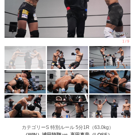
カテゴリーS 特別ルール 5分1R（63.0kg）
（WIN）浦田陸翔 vs. 高田真音（LOSE）