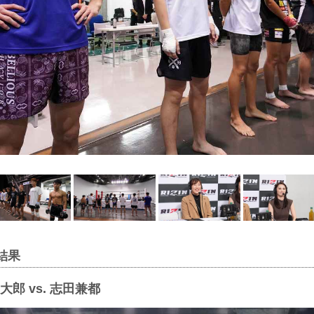
結果
郎 vs. 志田兼都