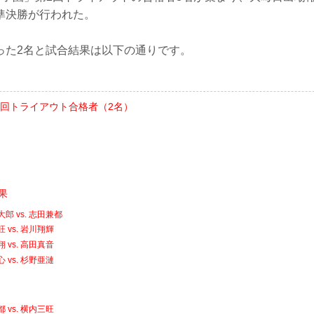
準決勝が行われた。
った2名と試合結果は以下の通りです。
 第3回トライアウト合格者（2名）
果
郎 vs. 志田兼都
 vs. 岩川翔輝
 vs. 高田真音
 vs. 杉野亜漣
 vs. 横内三旺