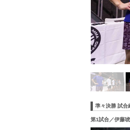
準々決勝 試合
第1試合／伊藤琥大