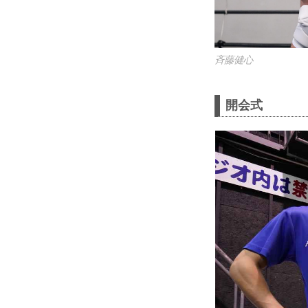
⻫藤健心
開会式