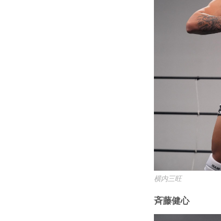
横内三旺
⻫藤健心