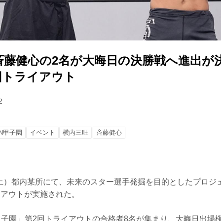
藤健心の2名が大晦日の決勝戦へ進出が決定
回トライアウト
2
IN甲子園
イベント
横内三旺
⻫藤健心
日（土）都内某所にて、未来のスター選手発掘を目的としたプロジェ
イアウトが実施された。
N甲子園」第2回トライアウトの合格者8名が集まり、大晦日出場