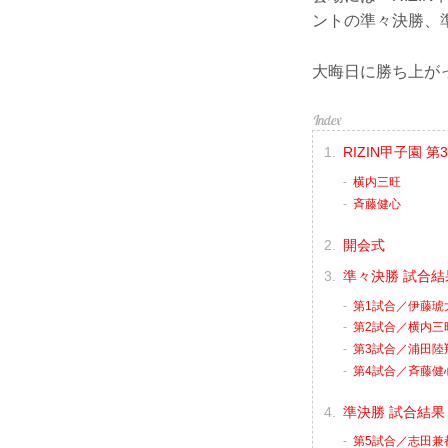
ントの準々決勝、
大晦日に勝ち上が
RIZIN甲子園
横内三旺
⻫藤健心
開会式
準々決勝 試合結
第1試合／伊藤琥大
第2試合／横内三旺
第3試合／浦田陸翔
第4試合／⻫藤健心
準決勝 試合結果
第5試合／志田兼都