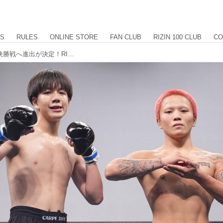
US
RULES
ONLINE STORE
FAN CLUB
RIZIN 100 CLUB
CO
横内三旺、⻫藤健心の2名が大晦日の決勝戦へ進出が決定！RIZIN甲子園 第3回トライアウト