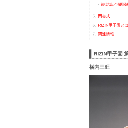
第6試合／浦田陸翔 
閉会式
RIZIN甲子園と
関連情報
RIZIN甲子
横内三旺