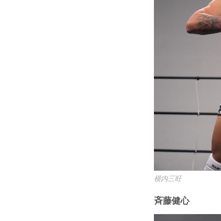
横内三旺
⻫藤健心