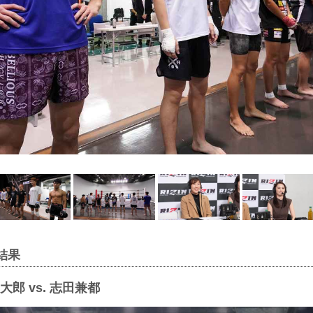
結果
郎 vs. 志田兼都