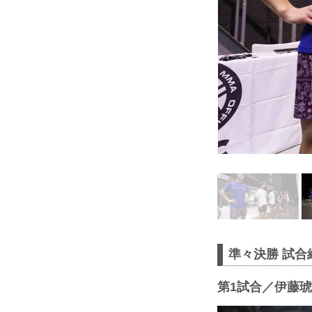
準々決勝 試合
第1試合／伊藤琥大