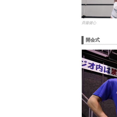
⻫藤健心
開会式