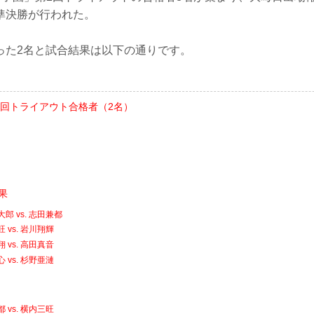
準決勝が行われた。
った2名と試合結果は以下の通りです。
 第3回トライアウト合格者（2名）
果
郎 vs. 志田兼都
 vs. 岩川翔輝
 vs. 高田真音
 vs. 杉野亜漣
 vs. 横内三旺