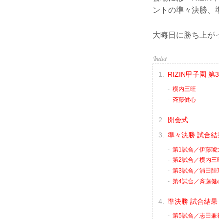
ントの準々決勝、
大晦日に勝ち上が
RIZIN甲子園
横内三旺
⻫藤健心
開会式
準々決勝 試合結
第1試合／伊藤琥大
第2試合／横内三旺
第3試合／浦田陸翔
第4試合／⻫藤健心
準決勝 試合結果
第5試合／志田兼都