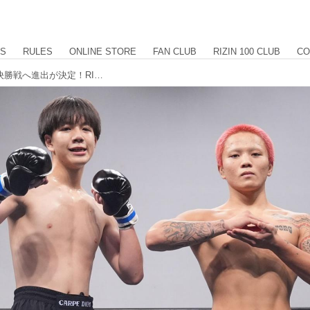
US
RULES
ONLINE STORE
FAN CLUB
RIZIN 100 CLUB
CO
横内三旺、⻫藤健心の2名が大晦日の決勝戦へ進出が決定！RIZIN甲子園 第3回トライアウト