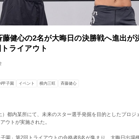
藤健心の2名が大晦日の決勝戦へ進出が決定
回トライアウト
2
IN甲子園
イベント
横内三旺
⻫藤健心
日（土）都内某所にて、未来のスター選手発掘を目的としたプロジェ
イアウトが実施された。
N甲子園」第2回トライアウトの合格者8名が集まり、大晦日出場