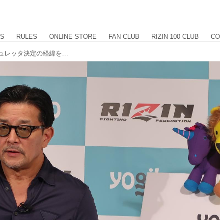
US
RULES
ONLINE STORE
FAN CLUB
RIZIN 100 CLUB
CO
堀口vs.ペティス、クレベルvs.アーチュレッタ決定の経緯を説明&ダウトベックvs.関鉄矢も追加発表！Yogibo presents RIZIN.47 緊急配信