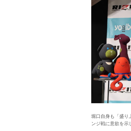
堀口自身も「盛り
ンジ戦に意欲を示