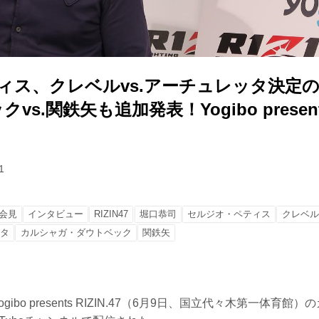
ティス、クレベルvs.アーチュレッタ決定
s.関鉄矢も追加発表！Yogibo presents 
1
会見
インタビュー
RIZIN47
堀口恭司
セルジオ・ペティス
クレベル
ッタ
カルシャガ・ダウトベック
関鉄矢
gibo presents RIZIN.47（6月9日、国立代々木第一体育