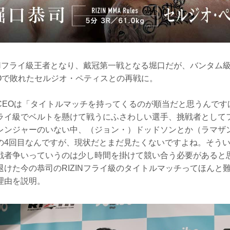
INフライ級王者となり、戴冠第一戦となる堀口だが、バンタム級
KOで敗れたセルジオ・ペティスとの再戦に。
CEOは「タイトルマッチを持ってくるのが順当だと思うんです
ライ級でベルトを懸けて戦うにふさわしい選手、挑戦者として
レンジャーのいない中、（ジョン・）ドッドソンとか（ラマザ
の4回目なんですが、現状だとまだ見たくないですよね。そう
戦者争いっていうのは少し時間を掛けて競い合う必要があると
退けた今の恭司のRIZINフライ級のタイトルマッチってほんと
理由を説明。