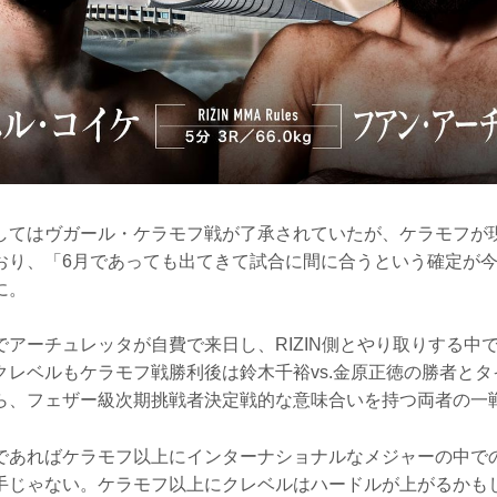
してはヴガール・ケラモフ戦が了承されていたが、ケラモフが
おり、「6月であっても出てきて試合に間に合うという確定が
に。
でアーチュレッタが自費で来日し、RIZIN側とやり取りする中
クレベルもケラモフ戦勝利後は鈴木千裕vs.金原正徳の勝者と
ら、フェザー級次期挑戦者決定戦的な意味合いを持つ両者の一
であればケラモフ以上にインターナショナルなメジャーの中で
手じゃない。ケラモフ以上にクレベルはハードルが上がるかも