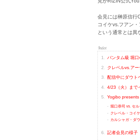
見がRIZIN公式Y
会見には榊原信行
コイケvs.フアン
という通常とは異
バンタム級 堀口
クレベルvs.
配信中にダウトベ
4/23（火）ま
Yogibo pre
堀口恭司 vs. 
クレベル・コイケ 
カルシャガ・ダウト
記者会見の様子（