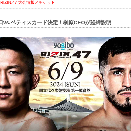
nts RIZIN.47 大会情報／チケット
口vs.ペティスカード決定！榊原CEOが経緯説明