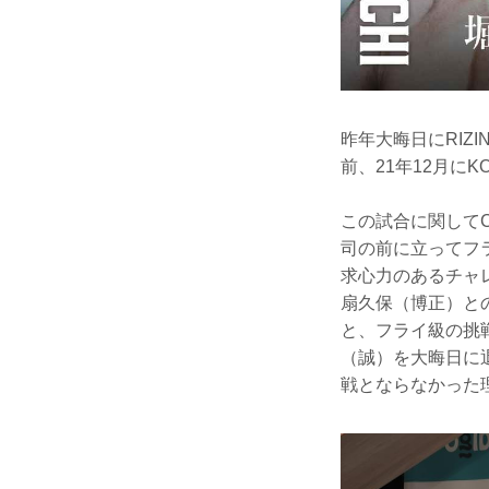
昨年大晦日にRIZ
前、21年12月に
この試合に関して
司の前に立ってフ
求心力のあるチャ
扇久保（博正）と
と、フライ級の挑
（誠）を大晦日に
戦とならなかった