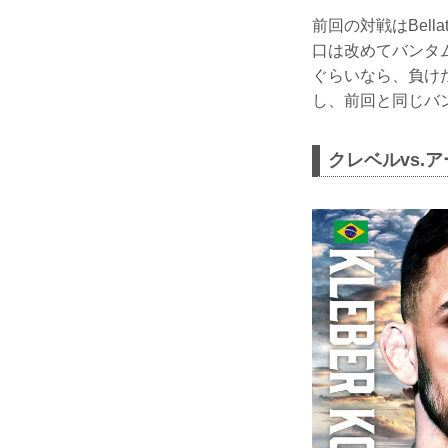
前回の対戦はBel
口は改めてバンタ
ぐらいなら、負け
し、前回と同じバ
クレベルvs.