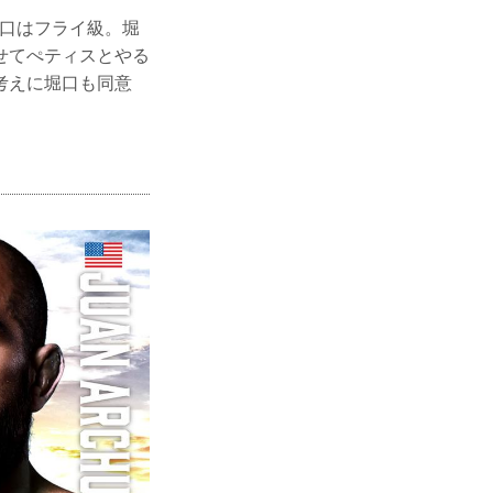
堀口はフライ級。堀
せてぺティスとやる
考えに堀口も同意