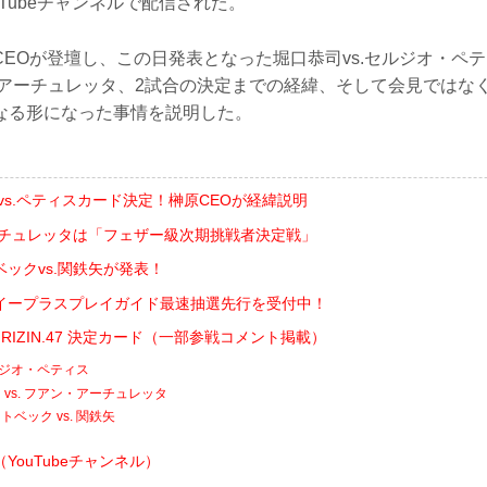
ouTubeチャンネルで配信された。
CEOが登壇し、この日発表となった堀口恭司vs.セルジオ・ペ
・アーチュレッタ、2試合の決定までの経緯、そして会見ではな
なる形になった事情を説明した。
vs.ペティスカード決定！榊原CEOが経緯説明
アーチュレッタは「フェザー級次期挑戦者決定戦」
ックvs.関鉄矢が発表！
でイープラスプレイガイド最速抽選先行を受付中！
sents RIZIN.47 決定カード（一部参戦コメント掲載）
セルジオ・ペティス
vs. フアン・アーチュレッタ
ベック vs. 関鉄矢
YouTubeチャンネル）