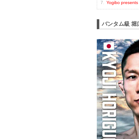
Yogibo prese
バンタム級 堀