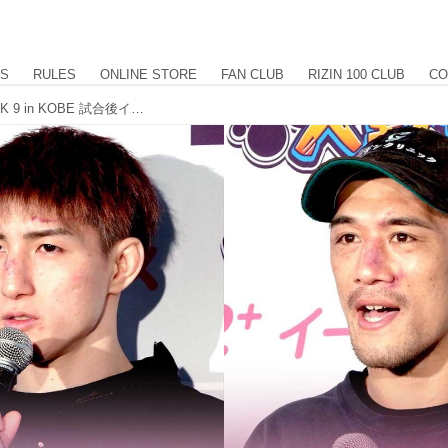
US
RULES
ONLINE STORE
FAN CLUB
RIZIN 100 CLUB
CO
井上直樹、佐藤将光 RIZIN LANDMARK 9 in KOBE 試合後インタビュー vol.2