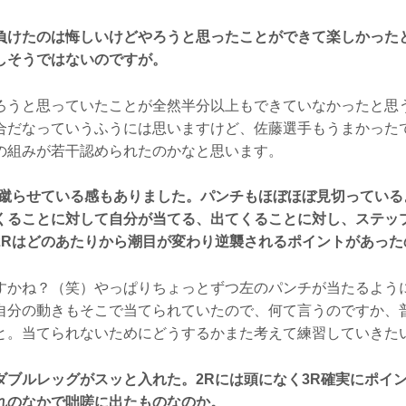
負けたのは悔しいけどやろうと思ったことができて楽しかった
しそうではないのですが。
うと思っていたことが全然半分以上もできていなかったと思
合だなっていうふうには思いますけど、佐藤選手もうまかった
の組みが若干認められたのかなと思います。
は蹴らせている感もありました。パンチもほぼほぼ見切っている
くることに対して自分が当てる、出てくることに対し、ステッ
2Rはどのあたりから潮目が変わり逆襲されるポイントがあった
かね？（笑）やっぱりちょっとずつ左のパンチが当たるよう
自分の動きもそこで当てられていたので、何て言うのですか、
と。当てられないためにどうするかまた考えて練習していきた
ダブルレッグがスッと入れた。2Rには頭になく3R確実にポイ
れのなかで咄嗟に出たものなのか。