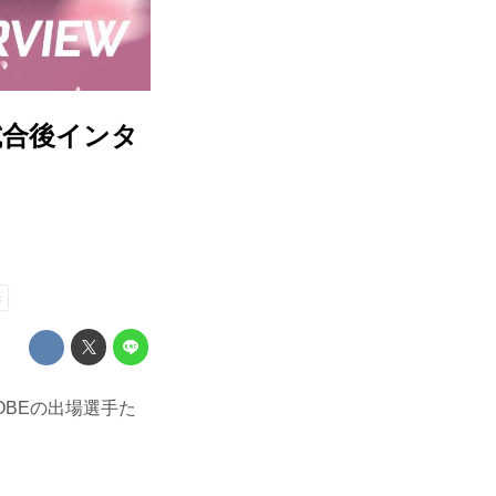
E 試合後インタ
光
KOBEの出場選手た