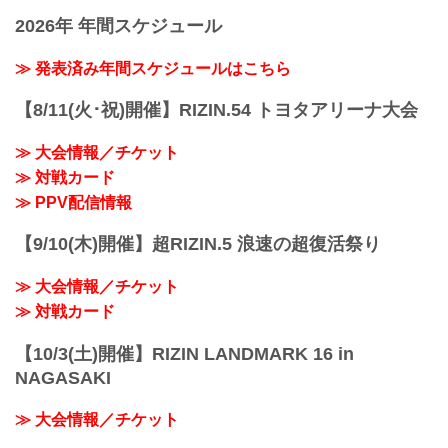
知らせ
2026年 年間スケジュール
3月13日（水）10時よりイープラス・チケ
ットぴあ・ローソンチケットにて以下の
席種を追加販売いたします。
≫ 発表済み年間スケジュールはこちら
VIP席
SRS席
【8/11(火･祝)開催】RIZIN.54 トヨタアリーナ大会
【2/28更新】全席種完売のお知らせ
RIZIN LANDMARK 9 in KOBEのチケット
≫ 大会情報／チケット
は全席種完売いたしました。
≫ 対戦カード
大会をご覧になりたい方はPPVライブ配
信チケットをお買い求めください。
≫ PPV配信情報
3/22（金）までお得なPPV前売りチケッ
ト販売中！神戸大会のPPVチケットは前
【9/10(木)開催】超RIZIN.5 浪速の超復活祭り
売り券がお得！RIZIN LAND...
≫ 大会情報／チケット
≫ 対戦カード
【10/3(土)開催】RIZIN LANDMARK 16 in
NAGASAKI
≫ 大会情報／チケット