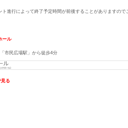
ント進行によって終了予定時間が前後することがありますので
ホール
「市民広場駅」から徒歩4分
ワールド記念ホール
神戸ポートアイランドホールは、約8000名収容可
で見る
で、コンサート、スポーツイベント、集会、展示
れています。神戸空港に近く、全国からのアクセ
す。