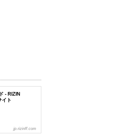
 - RIZIN
ルサイト
jp.rizinff.com