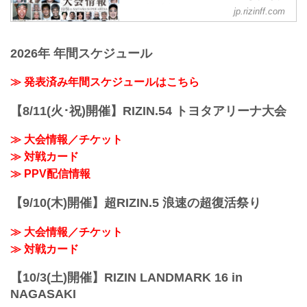
ャルサイト
jp.rizinff.com
更新情報
【12/21更新】冠スポンサー決定のお知ら
2026年 年間スケジュール
せ
「にゃんこ大戦争」が冠スポンサーに決
定致しました。
≫ 発表済み年間スケジュールはこちら
にゃんこ大戦争 | ポノス株式会社
www.ponos.jp
【8/11(火･祝)開催】RIZIN.54 トヨタアリーナ大会
MOVIE
【Trailer】RIZIN.45 in さいたまスーパー
≫ 大会情報／チケット
アリーナ
≫ 対戦カード
youtu.be
にゃんこ大戦争presents RIZIN.45大会概
≫ PPV配信情報
要
開催日時
【9/10(木)開催】超RIZIN.5 浪速の超復活祭り
2023年12月31日（日）12:00開場 / 14:00
開始
≫ 大会情報／チケット
終了予定時間
21:00〜22:00頃
≫ 対戦カード
※試合内容、イベント進行によって終了
予定時間が前後す...
【10/3(土)開催】RIZIN LANDMARK 16 in
NAGASAKI