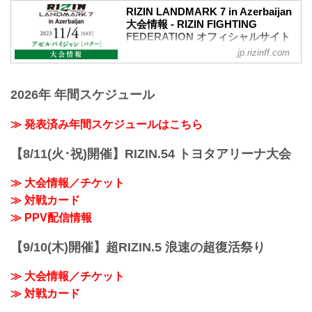
RIZIN LANDMARK 7 in Azerbaijan
大会情報 - RIZIN FIGHTING
FEDERATION オフィシャルサイト
jp.rizinff.com
MOVIE
【Trailer】RIZIN LANDMARK 7 in
Azerbaijan
2026年 年間スケジュール
youtu.be
RIZIN LANDMARK 7 in Azerbaijan 大会概
要
≫ 発表済み年間スケジュールはこちら
開催日時
2023年11月4日（土）日本時間 20:00開始
【8/11(火･祝)開催】RIZIN.54 トヨタアリーナ大会
（予定）
※開場・開始時間は予定です。決定次第
≫ 大会情報／チケット
RIZIN FFオフィシャルサイトにてご案内
≫ 対戦カード
します。
終了予定時間
≫ PPV配信情報
日本時間 25:00頃
※試合内容、イベント進行によって終了
【9/10(木)開催】超RIZIN.5 浪速の超復活祭り
予定時間が前後することがありますので
ご了承ください。
≫ 大会情報／チケット
会場
アゼルバイジャン...
≫ 対戦カード