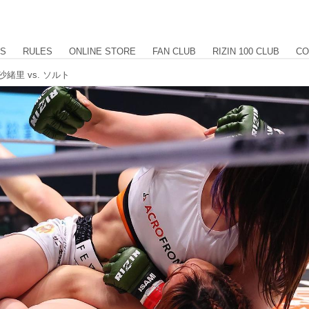
US
RULES
ONLINE STORE
FAN CLUB
RIZIN 100 CLUB
CO
沙緒里 vs. ソルト