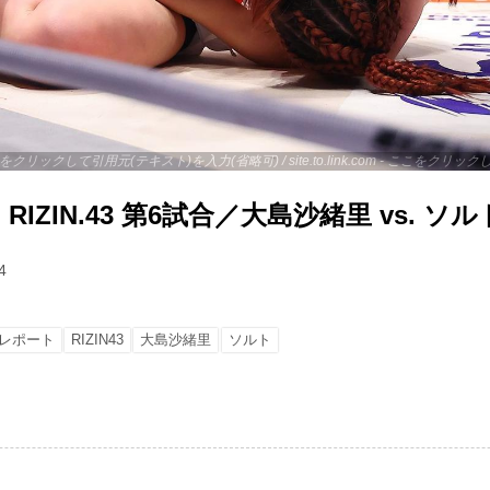
 - ここをクリックして引用元(テキスト)を入力(省略可) / site.to.link.com - ここをク
IZIN.43 第6試合／大島沙緒里 vs. ソル
4
レポート
RIZIN43
大島沙緒里
ソルト