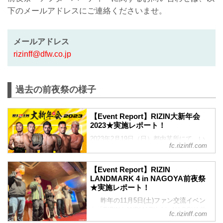
下のメールアドレスにご連絡くださいませ。
メールアドレス
rizinff@dfw.co.jp
過去の前夜祭の様子
【Event Report】RIZIN大新年会
2023★実施レポート！
2023年2月19日（日）都内某所にて、い
fc.rizinff.com
つもRIZINを応援してくださっているファ
ンの方々とRIZINファイター達による
「RIZIN大新年会2023」が開催されまし
【Event Report】RIZIN
た！ 「RIZIN大新年会2023」の様子をレ
LANDMARK 4 in NAGOYA前夜祭
ポートにてお届けいたします。 今回は
★実施レポート！
Youtubeにて動画が公開中です！（一部抜
昨年の11月5日(土)ファン交流イベン
粋） ▽RIZIN大新年会2023の概要はこち
ト「RIZIN LANDMARK 4 in NAGOYA前
fc.rizinff.com
ら &gt;&gt;2/19（日）開催！RIZIN大新年
夜祭」が名古屋市内で開催されました❗ 当