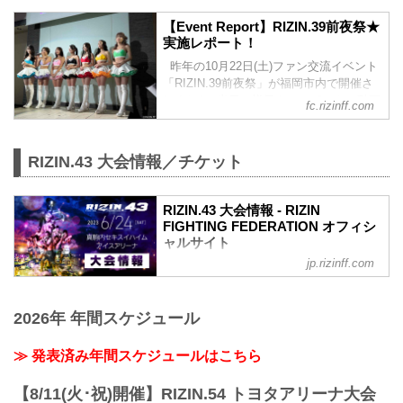
会2023 ▼新年一発目のファンイベント！
日の様子を、レポートと動画でお届けい
／Bellatorと激闘を繰り広げた“チーム
【Event Report】RIZIN.39前夜祭★
たします。※動画は超強者会員様のみ閲
RIZIN...
実施レポート！
覧可能 ※当イベントは新型コロナウイル
ス感染防止対策の取り組みを徹底し、参
昨年の10月22日(土)ファン交流イベント
加者の方々にご協力・ご了承いただいた
「RIZIN.39前夜祭」が福岡市内で開催さ
うえで開催しております。 ▽RIZIN
れました❗ 当日の様子を、レポートと動画
fc.rizinff.com
LANDMARK 4 in NAGOYA前夜祭の概要
でお届けいたします。 ※当イベントは新
はこちら▽ 10/28公開 11/5(土)開催
型コロナウイルス感染防止対策の取り組
★RIZIN LANDMARK ...
みを徹底し、参加者の方々にご協力・ご
RIZIN.43 大会情報／チケット
了承いただいたうえで開催しておりま
す。 ▽RIZIN.39前夜祭の概要はこちら▽
10/10公開 10/22(土)開催決定★RIZIN.39
RIZIN.43 大会情報 - RIZIN
前夜祭＆公開計量 参加者大募集！
FIGHTING FEDERATION オフィシ
【Event Report】RIZIN.39前夜祭 ▼4年ぶ
ャルサイト
りに福岡にカムバック...
jp.rizinff.com
MOVIE
【RIZIN.43】クレベル・コイケ vs. 鈴木
千裕 - フェザー級タイトルマッチ決定
2026年 年間スケジュール
youtu.be
RIZIN.43 大会概要
開催日時
≫ 発表済み年間スケジュールはこちら
2023年6月24日（土）12:00開場 / 14:00開
始
【8/11(火･祝)開催】RIZIN.54 トヨタアリーナ大会