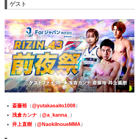
ゲスト
斎藤裕
（
@yutakasaito1008
）
浅倉カンナ
（
@a_kanna_
）
井上直樹
（
@NaokiInoueMMA
）