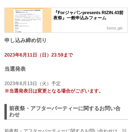
『Forジャパンpresents RIZIN.43前
夜祭』一般申込みフォーム
＼「Forジャパンpresents RIZIN.43前夜
forms.gle
祭」の開催が決定致しました／
RIZIN初上陸となる北海道大会の前夜祭と
申し込み締め切り
して6月23日にファンイベントを行いま
す！！
イベント参加につきましては、下記の内
2023年6月11日（日）23:59まで
容をご確認の上、以下のフォームよりお
申込みください。
当選発表
※３日間の北海道ツアーにお申し込みい
ただいているお客様は、前夜祭はツアー
の中に含まれておりますので、こちらで
2023年6月13日（火）予定
のお申し込みは不要です。
※当選発表日は変更となる場合がございます。
【開催日時】
2023年6月23日（金）18:30〜20:30（予
定）
前夜祭・アフターパーティーに関するお問い合
【開催場所】
わせ
北...
前夜祭・アフターパーティーに関するお問い合わせは、以