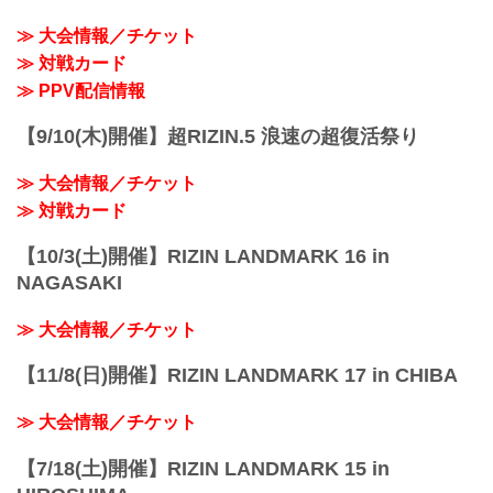
※開場・開始時間は予定です。決定次第
RIZIN FFオフィシャルサイトにてご案内
≫ 大会情報／チケット
します。
≫ 対戦カード
終了予定時間
19:00〜20:00頃
≫ PPV配信情報
※試合内容、イベント進行によって終了
予定時間が前後することがありますので
【9/10(木)開催】超RIZIN.5 浪速の超復活祭り
ご了承ください。
会場
≫ 大会情報／チケット
真駒内セキスイハイムアイスアリーナ
札幌市営...
≫ 対戦カード
【10/3(土)開催】RIZIN LANDMARK 16 in
NAGASAKI
≫ 大会情報／チケット
【11/8(日)開催】RIZIN LANDMARK 17 in CHIBA
≫ 大会情報／チケット
【7/18(土)開催】RIZIN LANDMARK 15 in