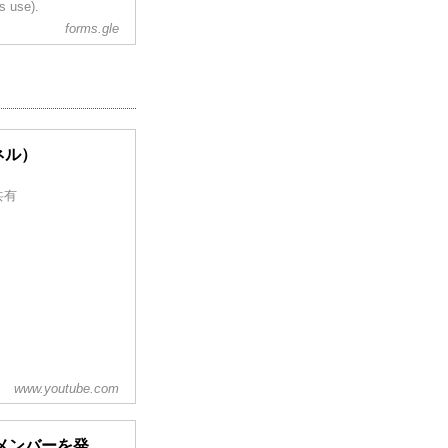
s use).
forms.gle
ンネル）
共有
www.youtube.com
新メンバーを発