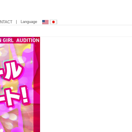
| Language
NTACT