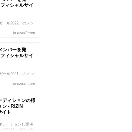
ON オフィシャルサイ
Nガール2022」のメン
jp.rizinff.com
HOWROOM、そして
、最終オーディショ
して活躍することとなっ
新メンバーを発
ON オフィシャルサイ
彩るRIZINガール
Nガール2021」のメン
jp.rizinff.com
021】の合格者6名と
え、審査員特別賞、主催者
として活躍することとな
オーディションの様
- RIZIN
スーパーアリーナで開
ルサイト
！リングを華麗に...
ラボレーションし開催
ン 2021】の6名の合