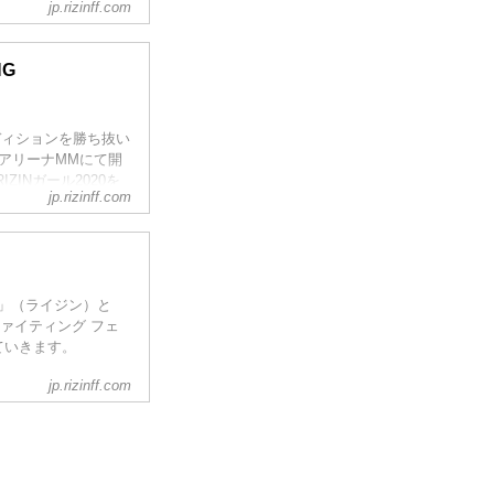
jp.rizinff.com
）から投票が開催する
名と主催者推薦枠を含め、
NG
チイベントに参加！
0...
ーディションを勝ち抜い
あアリーナMMにて開
IZINガール2020を
jp.rizinff.com
IN」（ライジン）と
ン ファイティング フェ
なRIZIN...
ていきます。
jp.rizinff.com