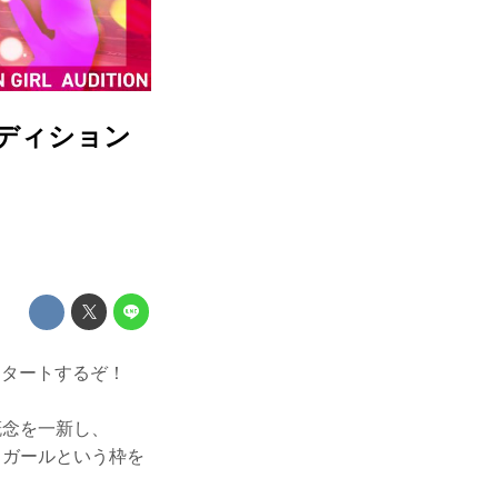
ーディション
スタートするぞ！
概念を一新し、
ドガールという枠を