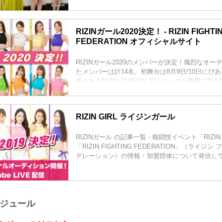
格者が決定！
RIZINガール2021のメンバーは、6月26日（土
『GRAVURE MISSCON 2021』での合格者2
RIZINガール2020決定！ - RIZIN FIGHTI
最終的には11〜13名となる予定だ。
FEDERATION オフィシャルサイト
応募総数は約3,000人！イチナナライバー達がガ
この【17LIVE×RIZIN RIZINガールオーディション 2
RIZINガール2020のメンバーが決定！熾烈なオ
たメンバーは計14名。初舞台は8月9日/10日にぴ
催されるRIZIN.22/RIZIN.23！リングを華麗に彩るR
応援しよう！
RIZINガール2020メンバー
東海林 里咲 Risa Shoji
RIZIN GIRL ライジンガール
T158・B78・W59・H83
Twitter：@risaaa_0411
RIZINガール の記事一覧 - 格闘技イベント「RIZ
instagram：r_candy11
「RIZIN FIGHTING FEDERATION」（ライジ
去年に引き続き継続することが出来て嬉しいです♪大好き
デレーション）の情報・加盟団体について発信し
ケジュール