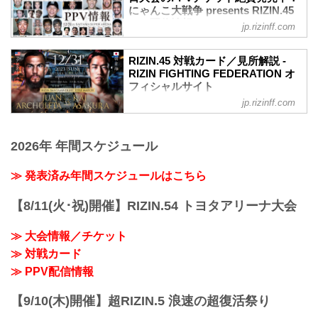
「にゃんこ大戦争」が冠スポンサーに決
にゃんこ大戦争 presents RIZIN.45
定致しました。
PPV配信情報 - RIZIN FIGHTING
jp.rizinff.com
にゃんこ大戦争 | ポノス株式会社
FEDERATION オフィシャルサイト
www.ponos.jp
今年の大晦日、さいたまスーパーアリー
MOVIE
RIZIN.45 対戦カード／見所解説 -
ナにて開催されるにゃんこ大戦争
RIZIN FIGHTING FEDERATION オ
【Trailer】RIZIN.45 in さいたまスーパー
presents RIZIN.45のPPV配信チケット
フィシャルサイト
アリーナ
が、12月8日（金）12時よりABEMA、U-
youtu.be
jp.rizinff.com
フアン・アーチュレッタ vs. 朝倉海
NEXT、RIZIN 100 CLUB、RIZIN LIVEに
にゃんこ大戦争presents RIZIN.45大会概
バンタム級タイトルマッチ
て販売スタート！
要
RIZIN MMAルール：5分 3R（61.0kg）
会場に来れない方はお好きな配信サービ
開催日時
2026年 年間スケジュール
フアン・アーチュレッタ vs. 朝倉海
スで、にゃんこ大戦争 presents RIZIN.45
2023年12月31日（日）12:00開場 / 14:00
フアン・アーチュレッタ
を全試合リアルタイムで視聴しよう！
開始
フィジカル｜スタミナ｜総合力｜プレッ
≫ 発表済み年間スケジュールはこちら
PPV販売スケジュール一覧
終了予定時間
シャー
配信日時 料金 配信媒体 アーカイブ
21:00〜22:00頃
朝倉海
期間 応援
【8/11(火･祝)開催】RIZIN.54 トヨタアリーナ大会
※試合内容、イベント進行によって終了
当て勘 | ボクシング力 | 試合運び | 圧力
コード 番組名・その他
予定時間が前後す...
見所解説
12/31(日)...
≫ 大会情報／チケット
RIZINバンタム級タイトルマッチ。現王
≫ 対戦カード
者・アーチュレッタが元王者・朝倉を迎
え撃つ一戦。アーチュレッタは高度なレ
≫ PPV配信情報
スリング力と無尽蔵のスタミナを持ち合
わせたグラップラー。朝倉はパンチの強
【9/10(木)開催】超RIZIN.5 浪速の超復活祭り
さとボクシング...