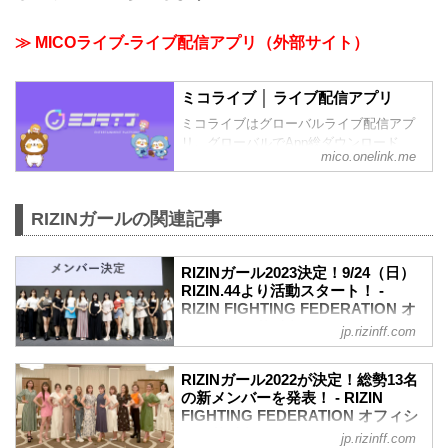
≫ MICOライブ-ライブ配信アプリ（外部サイト）
ミコライブ │ ライブ配信アプリ
ミコライブはグローバルライブ配信アプ
リ。グローバルでApp総ダウンロード
mico.onelink.me
数、3億突破！！日本のみならず、世界中
にユーザーがおり、スマホ1台でいつでも
世界中の人と繋がれます。ミコライブ公
RIZINガールの関連記事
式サイトです。
RIZINガール2023決定！9/24（日）
RIZIN.44より活動スタート！ -
RIZIN FIGHTING FEDERATION オ
フィシャルサイト
jp.rizinff.com
2023年のRIZINのリングを彩り盛り上げ
る「RIZINガール2023」のメンバーが決
RIZINガール2022が決定！総勢13名
定したぞ！これまでのRIZINガールのコン
の新メンバーを発表！ - RIZIN
セプトから一転、「歌」と「ダンス」を
FIGHTING FEDERATION オフィシ
取り入れ、より「魅せる」に重点を置き
ャルサイト
jp.rizinff.com
選ばれた「RIZINガール2023」。