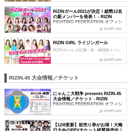
2022年のRIZINのリングを彩り盛り上げ
応募総数約500人の中から、1・2・3次審
る「RIZINガール2022」のメンバーが決
査、そして最終審査を通過し、ライブ配
RIZINガール2021が決定！総勢12名
定したぞ！
の新メンバーを発表！ - RIZIN
信で行われた最終オーディションを通過
RIZIN公式投票オーディション、LINE
FIGHTING FEDERATION オフィシ
したのは、なんと13名！
LIVE、SHOWROOM、そしてDMMぱち
ャルサイト
彼女たちの初舞台は、9月24日（日）さい
jp.rizinff.com
タウンのそれぞれ予選・決勝を勝ち抜
たまスーパーアリーナで開催される
2021年のRIZINのリングを彩り盛り上げ
き、最終オーディションで選ばれた計13
RIZIN.44だ！リングを華麗に彩るR...
る「RIZINガール2021」のメンバーが決
名が「RIZINガール2022」として活躍す
RIZIN GIRL ライジンガール
定したぞ！
ることとなった！
RIZINガール の記事一覧 - 格闘技イベン
【17LIVE×RIZIN RIZINガールオーディシ
彼女たちの初舞台は、9月の予定だ！リン
ト「RIZIN」（ライジン）と「RIZIN
ョン 2021】の合格者6名とGRAVURE
グを華麗に彩るRIZINガール2022を、み
jp.rizinff.com
FIGHTING FEDERATION」（ライジン
MISSCON 2021の合格者2名に加え、審査
んなで応援しよう！
ファイティング フェデレーション）の情
員特別賞、主催者推薦枠を含めた計12名
RIZINガール2022 メンバー紹介
報・加盟団体について発信していきま
が「RIZINガール2021」として活躍する
荒井つかさ
RIZIN.45 大会情報／チケット
す。
こととなった。
荒井つかさ
彼女たちの初舞台は、9月19日（土）にさ
荒井つ...
いたまスーパーアリーナで開催される
にゃんこ大戦争 presents RIZIN.45
Yogibo presents RIZIN.30のリングだ！リ
大会情報／チケット - RIZIN
ングを華麗に...
FIGHTING FEDERATION オフィシ
ャルサイト
jp.rizinff.com
更新情報
【12/21更新】冠スポンサー決定のお知ら
【12/8更新】前売り券がお得！大晦
せ
日大会のPPVチケット絶賛発売中！