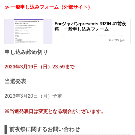
月19日（日）23:59まで ＜当選発表＞ 3
≫ 一般申し込みフォーム（外部サイト）
月20日（月）予定 ※当選された場合、応
募フォームでご登録いただいたメールア
ドレスへご連絡いたします。 ※当選され
Forジャパンpresents RIZIN.41前夜
た方へのみメールにてご連絡いたしま
祭 一般申し込みフォーム
す。落選された方へはご連絡いたしませ
＼「Forジャパンpresents RIZIN.41前夜
んので予めご了承ください。 ＜申込フ
forms.gle
祭」の開催が決定致しました／
ォーム＞ ≫ Forジャパンpresents
イベント参加につきましては、下記の内
RIZIN.41前夜祭 申込フォーム ◆当イベン
申し込み締め切り
容をご確認の上、
トに関するお問合せ先 Forジャパンpre...
以下のフォームよりお申し込みくださ
い。
2023年3月19日（日）23:59まで
【開催日時】
2023年3月31日（金）18:30〜20:30（予
当選発表
定）
【開催場所】
大阪市なんば近郊（当選者へのみお知ら
2023年3月20日（月）予定
せ致します。）
【参加料金】
※当選発表日は変更となる場合がございます。
一般：8,000円
【内容】
・フード/飲み放題付き
前夜祭に関するお問い合わせ
・様々な企画を実施予定
（ファンクラブ会員（超強者）のみが参