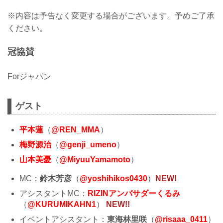
※内容は予告なく変更する場合がございます。予めご了承
ください。
冠協賛
Forジャパン
ゲスト
平本蓮
（
@REN_MMA
）
梅野源治
（
@genji_umeno
）
山本美憂
（
@MiyuuYamamoto
）
MC：
鈴木芳彦
（
@yoshihikos0430
）
NEW!
アシスタントMC：
RIZINアンバサダーくるみ
（
@KURUMIKAHN1
）
NEW!!
イベントアシスタント：
東海林里咲
（
@risaaa_0411
）