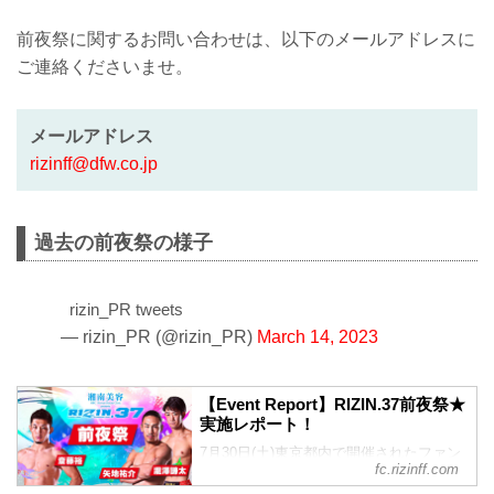
加できる企画も予定しております）
前夜祭に関するお問い合わせは、以下のメールアドレスに
※内...
ご連絡くださいませ。
メールアドレス
rizinff@dfw.co.jp
過去の前夜祭の様子
rizin_PR tweets
— rizin_PR (@rizin_PR)
March 14, 2023
【Event Report】RIZIN.37前夜祭★
実施レポート！
7月30日(土)東京都内で開催されたファン
fc.rizinff.com
交流イベント「RIZIN.37前夜祭」❗ 今回も