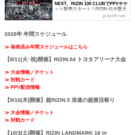
開催日時
NEXT、RIZIN 100 CLUBでPPVチケ
2023年4月1日（土）12:30開場 / 14:00開
ット販売スタート！RIZIN.41大阪大
始
会 PPV配信情報 - RIZIN FIGHTING
jp.rizinff.com
※オープニングファイトは13:00開始
FEDERATION オフィシャルサイト
終了予定時間
4月1日（土）丸善インテックアリーナ大
19:00〜20:00頃
阪にて開催されるRIZIN.41大阪大会の、
2026年 年間スケジュール
※試合内容、イベント進行によって終了
ABEMA、U-NEXT、RIZIN 100 CLUBの
予定時間が前後することがありますので
PPV配信チケットが販売スタートした
≫ 発表済み年間スケジュールはこちら
ご了承ください。
ぞ！
会場
会場に来れない方はお好きな配信サービ
【8/11(火･祝)開催】RIZIN.54 トヨタアリーナ大会
丸善インテックアリーナ大阪（大阪市中
スで、RIZIN.41大阪大会を全試合リアル
央体育館）
タイムで視聴しよう！
Osaka Metro中央線「朝潮橋」 2A出口す
≫ 大会情報／チケット
PPV配信スケジュール一覧
ぐ
配信日時 料金 配信媒体 アーカイブ
≫ 対戦カード
アクセス | 丸...
期間 応援
≫ PPV配信情報
コード 番組名・その他
4/1(土)
【9/10(木)開催】超RIZIN.5 浪速の超復活祭り
14:00〜 前売¥5,000(税込)
当日¥5,500(税込) ABEMA 4/2(日)12:...
≫ 大会情報／チケット
≫ 対戦カード
【10/3(土)開催】RIZIN LANDMARK 16 in