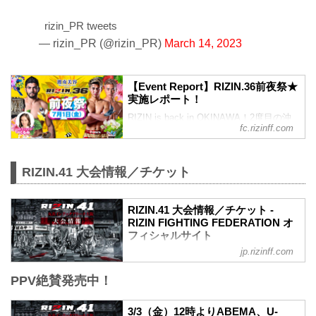
たくさんのファンの方々にご来場いただ
き、RIZINファイターとともに大盛り上が
rizin_PR tweets
りの一夜となりました！ 当日の様子を、
レポートと動画でお届けいたします。是
— rizin_PR (@rizin_PR)
March 14, 2023
非ご覧ください★ ※当イベントは新型コ
ロナウイルス感染防止対策の取り組みを
徹底し、参加者の方々にご協力・ご了承
【Event Report】RIZIN.36前夜祭★
いただいたうえで開催しております。
実施レポート！
▽RIZIN.37前夜祭の概要はこちら▽ 7/12
RIZIN is back in OKINAWA！2度目の沖
公開 7/30(土)開催★RIZIN.37 前夜祭 参
fc.rizinff.com
縄開催となった「湘南美容クリニック
加...
presents RIZIN.36」その大会を翌日に控
えた7月1日の夜、ファン交流イベント
RIZIN.41 大会情報／チケット
「RIZIN.36前夜祭」が開催❗ 悪天候のな
か、たくさんのファンの方々にご来場い
ただき、RIZINファイターとともに楽しい
RIZIN.41 大会情報／チケット -
1日を満喫！大盛況となった当日の様子
RIZIN FIGHTING FEDERATION オ
を、レポートと動画でお届けいたしま
フィシャルサイト
す！是非ご覧ください★ ※当イベント
jp.rizinff.com
は新型コロナウイルス感染防止対策の取
MOVIE
り組みを徹底し、参加者の方々にご協
【Trailer】RIZIN.41 in 丸善インテックア
力・ご...
PPV絶賛発売中！
リーナ大阪
youtu.be
RIZIN.41 大会概要
3/3（金）12時よりABEMA、U-