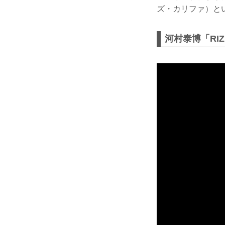
ズ・カリファ）と
河村泰博「RI