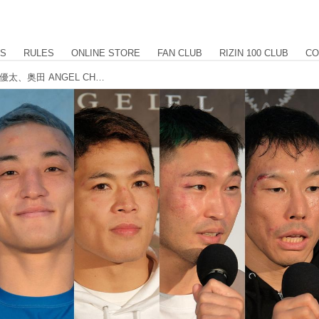
US
RULES
ONLINE STORE
FAN CLUB
RIZIN 100 CLUB
CO
ヤマニハ、河村、魚井、ジヨン、久保優太、奥田 ANGEL CHAMPAGNE presents RIZIN LANDMARK 4 in NAGOYA 試合後インタビュー vol.5