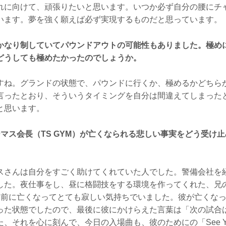
れに向けて、頑張りたいと思います。いつか必ず自分の腰にチ
います。夢を強く願えば必ず実現するものだと思っています。
かなり制していてパウンドアウトの可能性もありました。極め
どうしても極めたかったのでしょうか。
ね。グランドの状態で、パウンドに行くか、極めるかどちら
言ったとおり、そういうタイミングを自分は間違えてしまった
と思います。
マス会長（TS GYM）が亡くなられる悲しい事実をどう受け
さんは自分をすごく助けてくれていた人でした。警備会社を
した。夜仕事をし、昼に格闘技をする環境を作ってくれた、兄
間前に亡くなってとても寂しい気持ちでいました。彼が亡くな
った状態でしたので、最後に彼にかけらえた言葉は「次の試合
、それを心に刻んで、今日の入場曲も、彼のためにの「See You