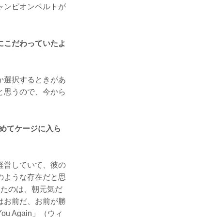
ャンピオンベルトが
にこだわっていたよ
か選択するときがあ
と思うので、今から
止めてケージに入ら
経営していて、彼の
のような存在だと思
ったのは、朝元気だ
はお前だ、お前が勝
 Again」（ウィ