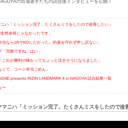
 in NAGOYAの出場選手たちの試合後インタビューを公開！
ヤマニハ「ミッション完了。たくさんミスをしたので改善したい」
IN全然余裕じゃなかったです」
本当なら1RでKOしたかった。約束を守れず申し訳ない」
グ「完敗ですね、はい」
「これが勝利の味かってちょっと泣きそうになりました」
なくて。コージ本当ごめん」
GNE presents RIZIN LANDMARK 4 in NAGOYA 試合結果一覧
ュー
”ヤマニハ「ミッション完了。たくさんミスをしたので改