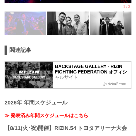
関連記事
BACKSTAGE GALLERY - RIZIN
FIGHTING FEDERATION オフィシ
ャルサイト
jp.rizinff.com
BACKSTAGE GALLERY の記事一覧 - 格
闘技イベント「RIZIN」（ライジン）と
「RIZIN FIGHTING FEDERATION」（ラ
2026年 年間スケジュール
イジン ファイティング フェデレーショ
ン）の情報・加盟団体について発信して
いきます。
≫ 発表済み年間スケジュールはこちら
【8/11(火･祝)開催】RIZIN.54 トヨタアリーナ大会