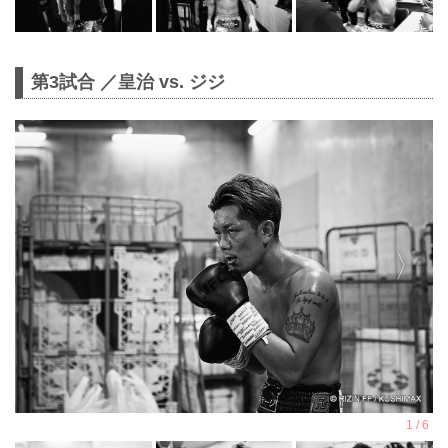
第3試合 ／皇治 vs. ジジ