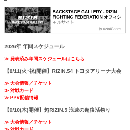
BACKSTAGE GALLERY - RIZIN
FIGHTING FEDERATION オフィシ
ャルサイト
jp.rizinff.com
BACKSTAGE GALLERY の記事一覧 - 格
闘技イベント「RIZIN」（ライジン）と
「RIZIN FIGHTING FEDERATION」（ラ
2026年 年間スケジュール
イジン ファイティング フェデレーショ
ン）の情報・加盟団体について発信して
いきます。
≫ 発表済み年間スケジュールはこちら
【8/11(火･祝)開催】RIZIN.54 トヨタアリーナ大会
≫ 大会情報／チケット
≫ 対戦カード
≫ PPV配信情報
【9/10(木)開催】超RIZIN.5 浪速の超復活祭り
≫ 大会情報／チケット
≫ 対戦カード