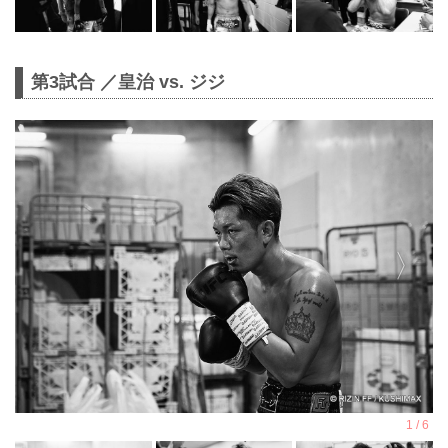
第3試合 ／皇治 vs. ジジ