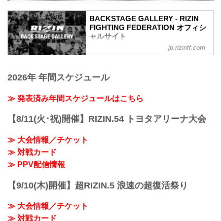
BACKSTAGE GALLERY - RIZIN
FIGHTING FEDERATION オフィシ
ャルサイト
jp.rizinff.com
BACKSTAGE GALLERY の記事一覧 - 格
闘技イベント「RIZIN」（ライジン）と
「RIZIN FIGHTING FEDERATION」（ラ
2026年 年間スケジュール
イジン ファイティング フェデレーショ
ン）の情報・加盟団体について発信して
いきます。
≫ 発表済み年間スケジュールはこちら
【8/11(火･祝)開催】RIZIN.54 トヨタアリーナ大会
≫ 大会情報／チケット
≫ 対戦カード
≫ PPV配信情報
【9/10(木)開催】超RIZIN.5 浪速の超復活祭り
≫ 大会情報／チケット
≫ 対戦カード