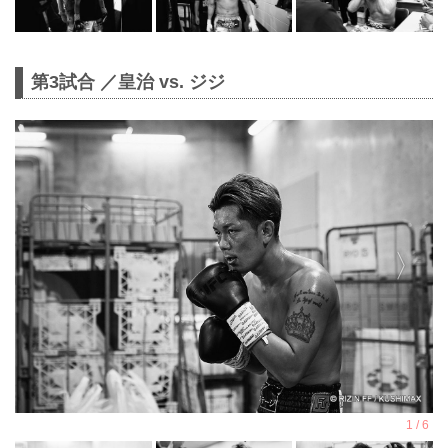
第3試合 ／皇治 vs. ジジ