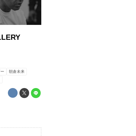
ALLERY
ザー
朝倉未来
ン