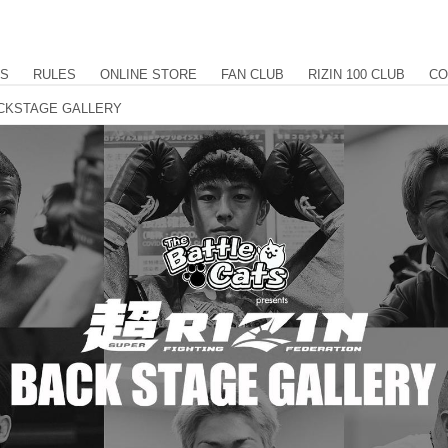
US
RULES
ONLINE STORE
FAN CLUB
RIZIN 100 CLUB
CO
 BACKSTAGE GALLERY