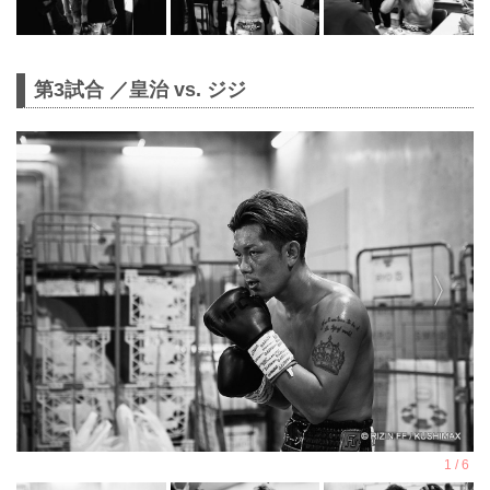
第3試合 ／皇治 vs. ジジ