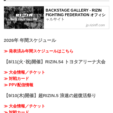
BACKSTAGE GALLERY - RIZIN
FIGHTING FEDERATION オフィシ
ャルサイト
jp.rizinff.com
BACKSTAGE GALLERY の記事一覧 - 格
闘技イベント「RIZIN」（ライジン）と
「RIZIN FIGHTING FEDERATION」（ラ
2026年 年間スケジュール
イジン ファイティング フェデレーショ
ン）の情報・加盟団体について発信して
いきます。
≫ 発表済み年間スケジュールはこちら
【8/11(火･祝)開催】RIZIN.54 トヨタアリーナ大会
≫ 大会情報／チケット
≫ 対戦カード
≫ PPV配信情報
【9/10(木)開催】超RIZIN.5 浪速の超復活祭り
≫ 大会情報／チケット
≫ 対戦カード