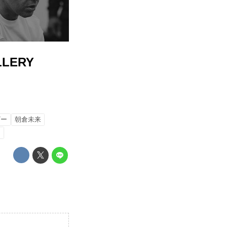
ALLERY
ザー
朝倉未来
ン