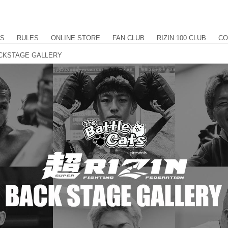
US
RULES
ONLINE STORE
FAN CLUB
RIZIN 100 CLUB
CO
 BACKSTAGE GALLERY