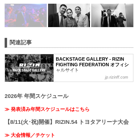
関連記事
BACKSTAGE GALLERY - RIZIN
FIGHTING FEDERATION オフィシ
ャルサイト
jp.rizinff.com
BACKSTAGE GALLERY の記事一覧 - 格
闘技イベント「RIZIN」（ライジン）と
「RIZIN FIGHTING FEDERATION」（ラ
2026年 年間スケジュール
イジン ファイティング フェデレーショ
ン）の情報・加盟団体について発信して
いきます。
≫ 発表済み年間スケジュールはこちら
【8/11(火･祝)開催】RIZIN.54 トヨタアリーナ大会
≫ 大会情報／チケット