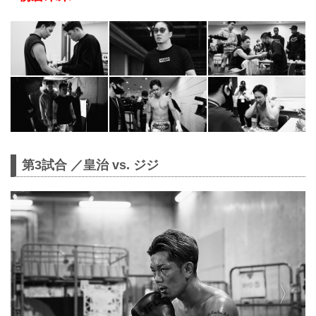
第3試合 ／皇治 vs. ジジ