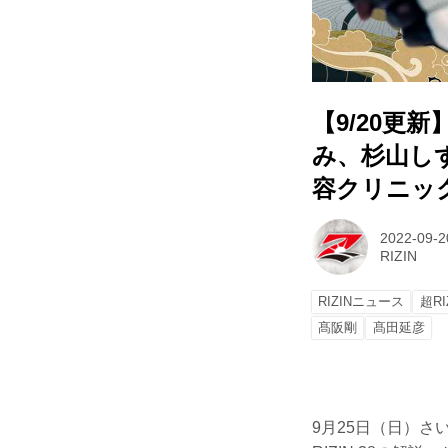
【9/20
み、杉山しず
容クリニック pr
2022-09-2
RIZIN
RIZINニュース
超RI
髙阪剛
髙田延彦
9月25日（日）さい