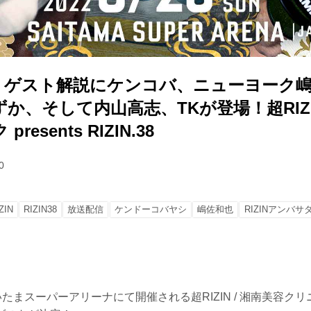
更新】ゲスト解説にケンコバ、ニューヨーク
か、そして内山高志、TKが登場！超RIZIN
esents RIZIN.38
0
ZIN
RIZIN38
放送配信
ケンドーコバヤシ
嶋佐和也
RIZINアンバサ
たまスーパーアリーナにて開催される超RIZIN / 湘南美容クリニック