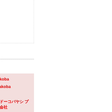
koba
akoba
ドーコバヤシ プ
会社