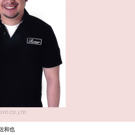
YO CO.,LTD
佐和也