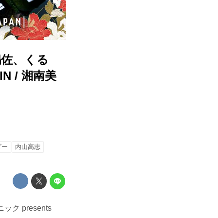
嶋佐、くる
 / 湘南美
ダー
内山高志
 presents