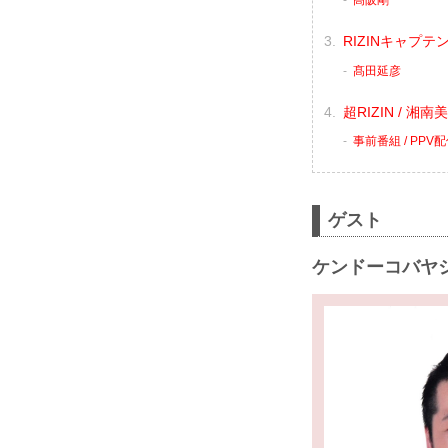
髙阪剛
RIZINキャプテ
髙田延彦
超RIZIN / 湘南
事前番組 / PP
ゲスト
ケンドーコバヤ