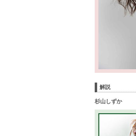
解説
杉山しずか