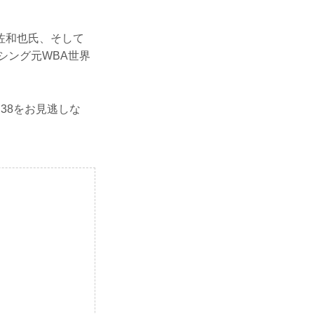
佐和也氏、そして
クシング元WBA世界
N.38をお見逃しな