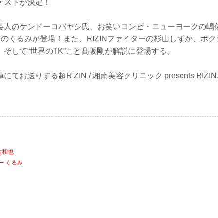
説、ゲストが決定！
芸人のケンドーコバヤシ氏、お笑いコンビ・ニューヨークの嶋
ダーのくるみが登場！また、RIZINファイターの杉山しずか、ボ
そして“世界のTK”こと髙阪剛が解説に登場する。
お送りする超RIZIN / 湘南美容クリニック presents RIZI
シ
佐和也
ー くるみ