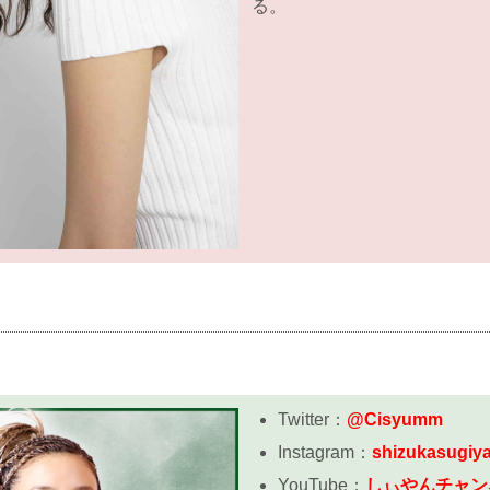
る。
Twitter：
@Cisyumm
Instagram：
shizukasugiy
YouTube：
しぃやんチャン