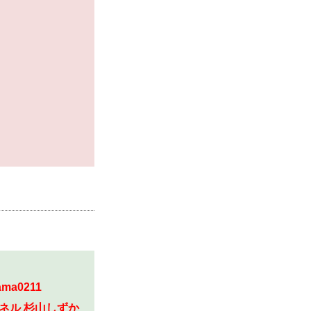
ama0211
ネル 杉山しずか