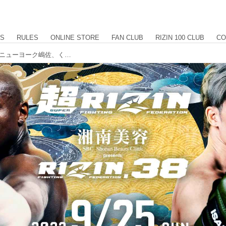
US
RULES
ONLINE STORE
FAN CLUB
RIZIN 100 CLUB
CO
【9/20更新】ゲスト解説にケンコバ、ニューヨーク嶋佐、くるみ、杉山しずか、そして内山高志、TKが登場！超RIZIN / 湘南美容クリニック presents RIZIN.38