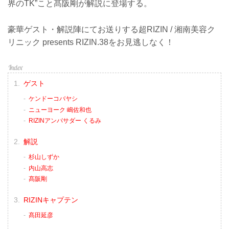
界のTK”こと髙阪剛が解説に登場する。
豪華ゲスト・解説陣にてお送りする超RIZIN / 湘南美容ク
リニック presents RIZIN.38をお見逃しなく！
ゲスト
ケンドーコバヤシ
ニューヨーク 嶋佐和也
RIZINアンバサダー くるみ
解説
杉山しずか
内山高志
髙阪剛
RIZINキャプテン
髙田延彦