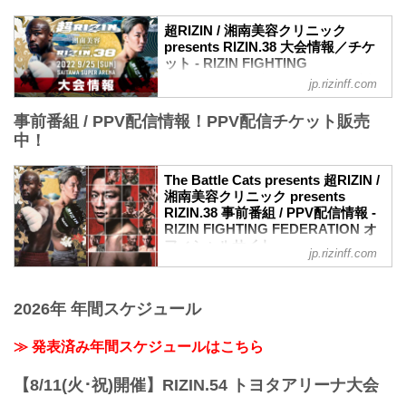
超RIZIN / 湘南美容クリニック
presents RIZIN.38 大会情報／チケ
ット - RIZIN FIGHTING
FEDERATION オフィシャルサイト
jp.rizinff.com
大会概要
事前番組 / PPV配信情報！PPV配信チケット販売
名称
超RIZIN / 湘南美容クリニック presents
中！
RIZIN.38
日時
The Battle Cats presents 超RIZIN /
2022年9月25日（日）10:30開場 / 12:00開
湘南美容クリニック presents
始
RIZIN.38 事前番組 / PPV配信情報 -
※RIZIN.38は超RIZIN終了後、1時間の休
RIZIN FIGHTING FEDERATION オ
憩を挟んで開始いたします。尚15:00開始
フィシャルサイト
jp.rizinff.com
予定ですが、イベントの進行により前後
9月25日（日）さいたまスーパーアリーナ
する場合がございます。予めご了承くだ
にて開催されるThe Battle Cats presents
さい。
超RIZIN / 湘南美容クリニック presents
2026年 年間スケジュール
終了予定時間
RIZIN.38の事前番組、各配信サービスの
20:00〜21:00頃
PPV配信チケット情報をまとめたぞ！
※試合内容、イベント進行によって終了
≫ 発表済み年間スケジュールはこちら
会場に来れない方はお好きな配信サービ
予定時間が前後することがありますので
スで、The Battle Cats presents 超RIZIN /
ご了承ください。
【8/11(火･祝)開催】RIZIN.54 トヨタアリーナ大会
湘南美容クリニック presents RIZIN.38
会場