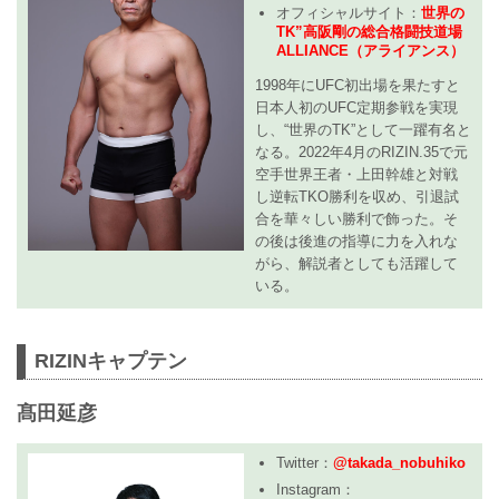
オフィシャルサイト：
世界の
TK”高阪剛の総合格闘技道場
ALLIANCE（アライアンス）
1998年にUFC初出場を果たすと
日本人初のUFC定期参戦を実現
し、“世界のTK”として一躍有名と
なる。2022年4月のRIZIN.35で元
空手世界王者・上田幹雄と対戦
し逆転TKO勝利を収め、引退試
合を華々しい勝利で飾った。そ
の後は後進の指導に力を入れな
がら、解説者としても活躍して
いる。
RIZINキャプテン
髙田延彦
Twitter：
@takada_nobuhiko
Instagram：