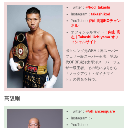
Twitter：
@kod_takashi
Instagram：
takashikod
YouTube：
内山高志KOチャン
ネル
オフィシャルサイト：
内山 高
志 | Takashi Uchiyama オフ
ィシャルサイト
ボクシング元WBA世界スーパー
フェザー級スーパー王者、第35
代OPBF東洋太平洋スーパーフェ
ザー級王者。その戦いぶりから
「ノックアウト・ダイナマイ
ト」の異名を持つ。
髙阪剛
Twitter：
@alliancesquare
Instagram：-
YouTube：-