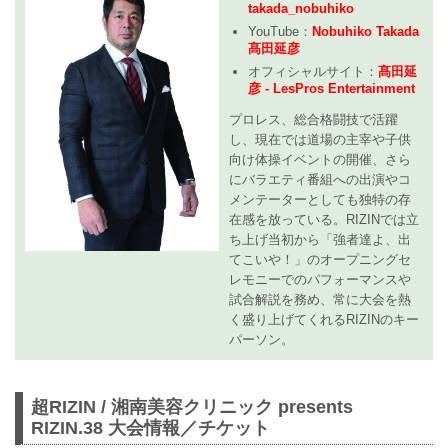
takada_nobuhiko
YouTube：
Nobuhiko Takada
髙田延彦
オフィシャルサイト：
髙田延
彦 - LesPros Entertainment
プロレス、総合格闘技で活躍
し、現在では道場の主宰や子供
向け体操イベントの開催、さら
にバラエティ番組への出演やコ
メンテーターとしても独特の存
在感を放っている。RIZINでは立
ち上げ当初から「強者達よ、出
てこいや！」のオープニングセ
レモニーでのパフォーマンスや
試合解説を務め、常に大会を熱
く盛り上げてくれるRIZINのキー
パーソン。
超RIZIN / 湘南美容クリニック presents
RIZIN.38 大会情報／チケット