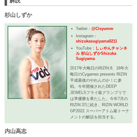
解説
杉山しずか
Twitter：
@Cisyumm
Instagram：
shizukasugiyama0211
YouTube：
しぃやんチャンネ
ル 杉山しずかShizuka
Sugiyama
2017年大晦日のRIZIN.8、18年大
晦日のCygames presents RIZIN
平成最後のやれんのか！に参
戦。今年開催されたDEEP
JEWELSフライ級グランプリで
は準優勝を果たした。今年7月の
RIZIN.37に続き、RIZIN WORLD
GP2022 スーパーアトム級トーナ
メントの解説を担当する。
内山高志