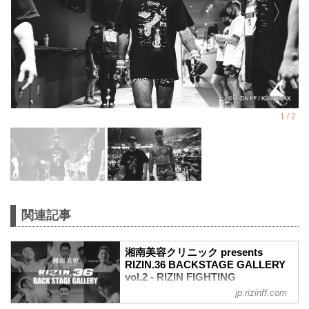
関連記事
湘南美容クリニック presents
RIZIN.36 BACKSTAGE GALLERY
vol.2 - RIZIN FIGHTING
FEDERATION オフィシャルサイト
jp.rizinff.com
戦いの裏側で選手が見せる真実の素顔を