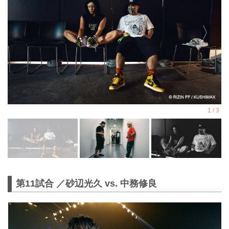
第11試合 ／砂辺光久 vs. 中務修良