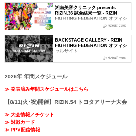
収めた「BACKSTAGE GALLERY」
湘南美容クリニック presents
第10試合〜第13試合までのvol.1はこちら
RIZIN.36 試合結果一覧 - RIZIN
第9試合 ／昇侍 vs. ヤン・ジヨン
FIGHTING FEDERATION オフィシ
ヤン・ジヨン4
ャルサイト
jp.rizinff.com
昇侍3
第13試合 ／鈴木博昭 vs. 平本蓮
第8試合 ／渡慶次幸平 vs. 岸本篤史
RIZIN MMAルール：5分 3R（66.0kg）
岸本篤史3
BACKSTAGE GALLERY - RIZIN
（LOSE）鈴木博昭 vs. 平本蓮（WIN）
FIGHTING FEDERATION オフィシ
渡慶次幸平3
3R 判定 （1-2）
ャルサイト
第7試合 ／大雅 vs. 新田宗一朗
≫ 試合結果詳細
大雅2
jp.rizinff.com
BACKSTAGE GALLERY の記事一覧 - 格
第12試合 ／山本美憂 vs. 大島沙緒里
新田宗一朗3
闘技イベント「RIZIN」（ライジン）と
RIZIN MMAルール：5分 3R（49.0kg）
第6試合 ／藤田大和 vs. 曹竜也
「RIZIN FIGHTING FEDERATION」（ラ
（LOSE）山本美憂 vs. 大島沙緒里
藤田大和3
2026年 年間スケジュール
イジン ファイティング フェデレーショ
（WIN）
曹竜也3
ン）の情報・加盟団体について発信して
3R 判定 （1-2）
第5試合 ／村元友太郎 vs. BJ
いきます。
≫ 発表済み年間スケジュールはこちら
≫ 試合結果詳細
村元友太郎3
第11試合 ／砂辺光久 vs. 中務修良
BJ2
RIZIN MMAルール：5分 3R（54.0kg）
【8/11(火･祝)開催】RIZIN.54 トヨタアリーナ大会
第4試合 ／伊藤裕樹 vs. 宮城友一
（LOSE）砂辺光久 ...
伊藤裕樹3
≫ 大会情報／チケット
...
≫ 対戦カード
≫ PPV配信情報