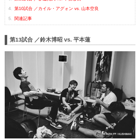
第10試合 ／カイル・アグォン vs. 山本空良
関連記事
第13試合 ／鈴木博昭 vs. 平本蓮