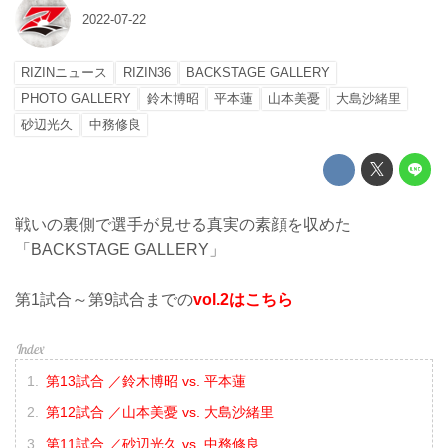
2022-07-22
RIZINニュース
RIZIN36
BACKSTAGE GALLERY
PHOTO GALLERY
鈴木博昭
平本蓮
山本美憂
大島沙緒里
砂辺光久
中務修良
戦いの裏側で選手が見せる真実の素顔を収めた
「BACKSTAGE GALLERY」
第1試合～第9試合までの
vol.2はこちら
第13試合 ／鈴木博昭 vs. 平本蓮
第12試合 ／山本美憂 vs. 大島沙緒里
第11試合 ／砂辺光久 vs. 中務修良