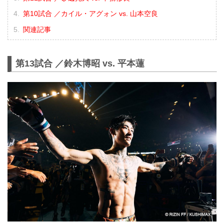
第10試合 ／カイル・アグォン vs. 山本空良
関連記事
第13試合 ／鈴木博昭 vs. 平本蓮