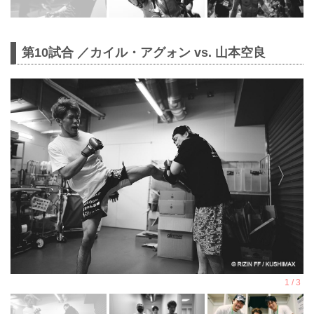
第10試合 ／カイル・アグォン vs. 山本空良