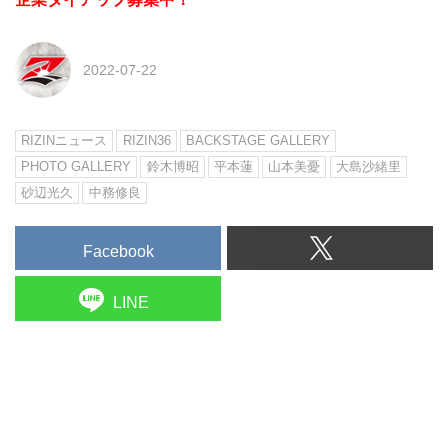
2022-07-22
RIZINニュース
RIZIN36
BACKSTAGE GALLERY
PHOTO GALLERY
鈴木博昭
平本蓮
山本美憂
大島沙緒里
砂辺光久
中務修良
Facebook
LINE