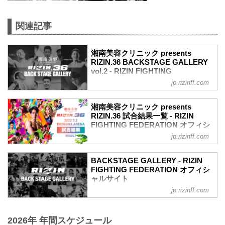
関連記事
湘南美容クリニック presents
RIZIN.36 BACKSTAGE GALLERY
vol.2 - RIZIN FIGHTING
FEDERATION オフィシャルサイト
jp.rizinff.com
戦いの裏側で選手が見せる真実の素顔を
収めた「BACKSTAGE GALLERY」
湘南美容クリニック presents
第10試合〜第13試合までのvol.1はこちら
RIZIN.36 試合結果一覧 - RIZIN
第9試合 ／昇侍 vs. ヤン・ジヨン
FIGHTING FEDERATION オフィシ
ヤン・ジヨン4
ャルサイト
jp.rizinff.com
昇侍3
第13試合 ／鈴木博昭 vs. 平本蓮
第8試合 ／渡慶次幸平 vs. 岸本篤史
RIZIN MMAルール：5分 3R（66.0kg）
岸本篤史3
BACKSTAGE GALLERY - RIZIN
（LOSE）鈴木博昭 vs. 平本蓮（WIN）
FIGHTING FEDERATION オフィシ
渡慶次幸平3
3R 判定 （1-2）
ャルサイト
第7試合 ／大雅 vs. 新田宗一朗
≫ 試合結果詳細
大雅2
jp.rizinff.com
BACKSTAGE GALLERY の記事一覧 - 格
第12試合 ／山本美憂 vs. 大島沙緒里
新田宗一朗3
闘技イベント「RIZIN」（ライジン）と
RIZIN MMAルール：5分 3R（49.0kg）
第6試合 ／藤田大和 vs. 曹竜也
「RIZIN FIGHTING FEDERATION」（ラ
（LOSE）山本美憂 vs. 大島沙緒里
藤田大和3
2026年 年間スケジュール
イジン ファイティング フェデレーショ
（WIN）