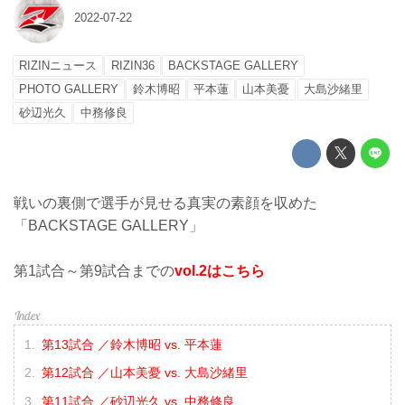
2022-07-22
RIZINニュース
RIZIN36
BACKSTAGE GALLERY
PHOTO GALLERY
鈴木博昭
平本蓮
山本美憂
大島沙緒里
砂辺光久
中務修良
戦いの裏側で選手が見せる真実の素顔を収めた
「BACKSTAGE GALLERY」
第1試合～第9試合までの
vol.2はこちら
第13試合 ／鈴木博昭 vs. 平本蓮
第12試合 ／山本美憂 vs. 大島沙緒里
第11試合 ／砂辺光久 vs. 中務修良