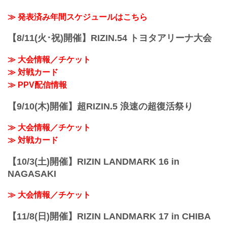
曹竜也3
ン）の情報・加盟団体について発信して
3R 判定 （1-2）
第5試合 ／村元友太郎 vs. BJ
いきます。
≫ 発表済み年間スケジュールはこちら
≫ 試合結果詳細
村元友太郎3
第11試合 ／砂辺光久 vs. 中務修良
BJ2
RIZIN MMAルール：5分 3R（54.0kg）
【8/11(火･祝)開催】RIZIN.54 トヨタアリーナ大会
第4試合 ／伊藤裕樹 vs. 宮城友一
（LOSE）砂辺光久 ...
伊藤裕樹3
≫ 大会情報／チケット
...
≫ 対戦カード
≫ PPV配信情報
【9/10(木)開催】超RIZIN.5 浪速の超復活祭り
≫ 大会情報／チケット
≫ 対戦カード
【10/3(土)開催】RIZIN LANDMARK 16 in
NAGASAKI
≫ 大会情報／チケット
【11/8(日)開催】RIZIN LANDMARK 17 in CHIBA