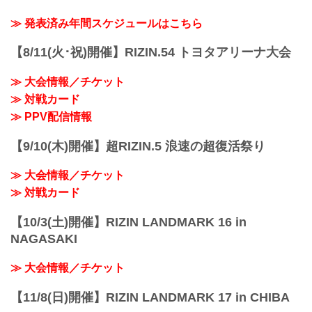
曹竜也3
ン）の情報・加盟団体について発信して
3R 判定 （1-2）
第5試合 ／村元友太郎 vs. BJ
いきます。
≫ 発表済み年間スケジュールはこちら
≫ 試合結果詳細
村元友太郎3
第11試合 ／砂辺光久 vs. 中務修良
BJ2
RIZIN MMAルール：5分 3R（54.0kg）
【8/11(火･祝)開催】RIZIN.54 トヨタアリーナ大会
第4試合 ／伊藤裕樹 vs. 宮城友一
（LOSE）砂辺光久 ...
伊藤裕樹3
≫ 大会情報／チケット
...
≫ 対戦カード
≫ PPV配信情報
【9/10(木)開催】超RIZIN.5 浪速の超復活祭り
≫ 大会情報／チケット
≫ 対戦カード
【10/3(土)開催】RIZIN LANDMARK 16 in
NAGASAKI
≫ 大会情報／チケット
【11/8(日)開催】RIZIN LANDMARK 17 in CHIBA