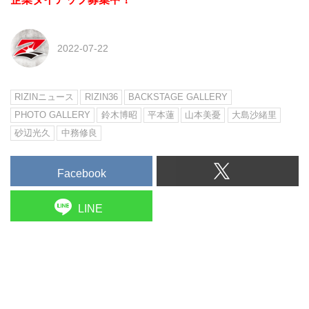
2022-07-22
RIZINニュース
RIZIN36
BACKSTAGE GALLERY
PHOTO GALLERY
鈴木博昭
平本蓮
山本美憂
大島沙緒里
砂辺光久
中務修良
Facebook
LINE