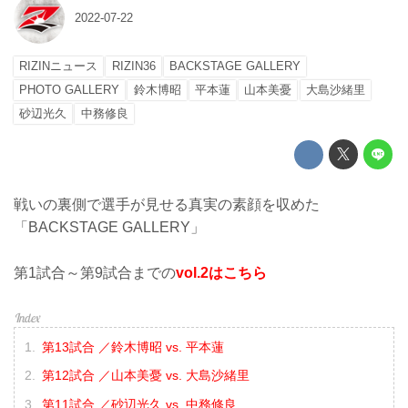
2022-07-22
RIZINニュース
RIZIN36
BACKSTAGE GALLERY
PHOTO GALLERY
鈴木博昭
平本蓮
山本美憂
大島沙緒里
砂辺光久
中務修良
戦いの裏側で選手が見せる真実の素顔を収めた
「BACKSTAGE GALLERY」
第1試合～第9試合までの
vol.2はこちら
第13試合 ／鈴木博昭 vs. 平本蓮
第12試合 ／山本美憂 vs. 大島沙緒里
第11試合 ／砂辺光久 vs. 中務修良