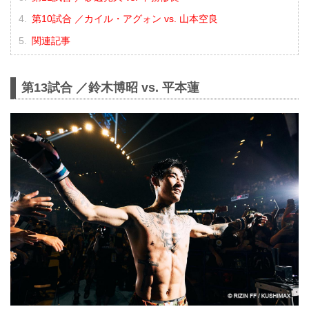
第10試合 ／カイル・アグォン vs. 山本空良
関連記事
第13試合 ／鈴木博昭 vs. 平本蓮