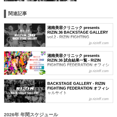
関連記事
湘南美容クリニック presents
RIZIN.36 BACKSTAGE GALLERY
vol.2 - RIZIN FIGHTING
FEDERATION オフィシャルサイト
jp.rizinff.com
戦いの裏側で選手が見せる真実の素顔を
収めた「BACKSTAGE GALLERY」
湘南美容クリニック presents
第10試合〜第13試合までのvol.1はこちら
RIZIN.36 試合結果一覧 - RIZIN
第9試合 ／昇侍 vs. ヤン・ジヨン
FIGHTING FEDERATION オフィシ
ヤン・ジヨン4
ャルサイト
jp.rizinff.com
昇侍3
第13試合 ／鈴木博昭 vs. 平本蓮
第8試合 ／渡慶次幸平 vs. 岸本篤史
RIZIN MMAルール：5分 3R（66.0kg）
岸本篤史3
BACKSTAGE GALLERY - RIZIN
（LOSE）鈴木博昭 vs. 平本蓮（WIN）
FIGHTING FEDERATION オフィシ
渡慶次幸平3
3R 判定 （1-2）
ャルサイト
第7試合 ／大雅 vs. 新田宗一朗
≫ 試合結果詳細
大雅2
jp.rizinff.com
BACKSTAGE GALLERY の記事一覧 - 格
第12試合 ／山本美憂 vs. 大島沙緒里
新田宗一朗3
闘技イベント「RIZIN」（ライジン）と
RIZIN MMAルール：5分 3R（49.0kg）
第6試合 ／藤田大和 vs. 曹竜也
「RIZIN FIGHTING FEDERATION」（ラ
（LOSE）山本美憂 vs. 大島沙緒里
藤田大和3
2026年 年間スケジュール
イジン ファイティング フェデレーショ
（WIN）