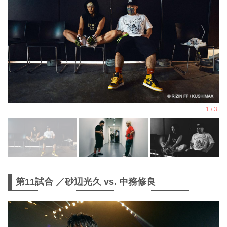
第11試合 ／砂辺光久 vs. 中務修良