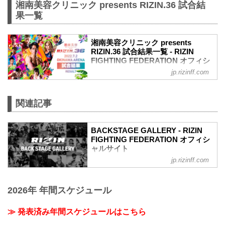
湘南美容クリニック presents RIZIN.36 試合結
果一覧
湘南美容クリニック presents
RIZIN.36 試合結果一覧 - RIZIN
FIGHTING FEDERATION オフィシ
ャルサイト
jp.rizinff.com
第13試合 ／鈴木博昭 vs. 平本蓮
RIZIN MMAルール：5分 3R（66.0kg）
（LOSE）鈴木博昭 vs. 平本蓮（WIN）
関連記事
3R 判定 （1-2）
≫ 試合結果詳細
BACKSTAGE GALLERY - RIZIN
第12試合 ／山本美憂 vs. 大島沙緒里
FIGHTING FEDERATION オフィシ
RIZIN MMAルール：5分 3R（49.0kg）
ャルサイト
（LOSE）山本美憂 vs. 大島沙緒里
（WIN）
jp.rizinff.com
BACKSTAGE GALLERY の記事一覧 - 格
3R 判定 （1-2）
闘技イベント「RIZIN」（ライジン）と
≫ 試合結果詳細
「RIZIN FIGHTING FEDERATION」（ラ
第11試合 ／砂辺光久 vs. 中務修良
2026年 年間スケジュール
イジン ファイティング フェデレーショ
RIZIN MMAルール：5分 3R（54.0kg）
ン）の情報・加盟団体について発信して
（LOSE）砂辺光久 ...
いきます。
≫ 発表済み年間スケジュールはこちら