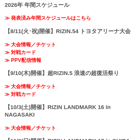
2026年 年間スケジュール
RIZIN.36 in OKINAWA
youtu.be
大会概要
≫ 発表済み年間スケジュールはこちら
名称
湘南美容クリニック presents RIZIN.36
【8/11(火･祝)開催】RIZIN.54 トヨタアリーナ大会
日時
2022年7月2日（土）12:30開場 / 14:00開
≫ 大会情報／チケット
始
≫ 対戦カード
終了予定時間
19:00〜20:00頃
≫ PPV配信情報
※試合内容、イベント進行によって終了
予定時間が前後することがありますので
【9/10(木)開催】超RIZIN.5 浪速の超復活祭り
ご了承ください。
会場
≫ 大会情報／チケット
沖縄アリーナ
那覇空港より 高速バス「沖縄南IC」下車
≫ 対戦カード
徒歩約7分
那覇バスターミナルより「...
【10/3(土)開催】RIZIN LANDMARK 16 in
NAGASAKI
≫ 大会情報／チケット