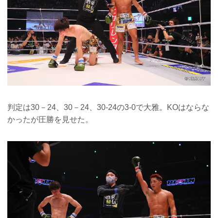
判定は30－24、30－24、30-24の3-0で大雅。KOはならな
かったが圧勝を見せた。