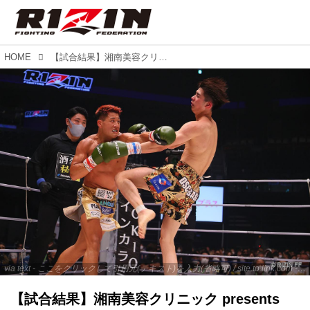
HOME
【試合結果】湘南美容クリニック presents RIZIN.36 第7試合／大雅 vs. 新田宗一朗
via text - ここをクリックして引用元(テキスト)を入力(省略可) / site.to.link.com - ここをクリックして引用元を入力(省略可)
【試合結果】湘南美容クリニック presents