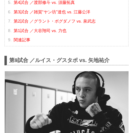
第4試合 ／渡部修斗 vs. 須藤拓真
第3試合 ／雑賀“ヤン坊”達也 vs. 江藤公洋
第2試合 ／グラント・ボグダノフ vs. 泉武志
第1試合 ／大谷翔司 vs. 力也
関連記事
第9試合 ／ルイス・グスタボ vs. 矢地祐介