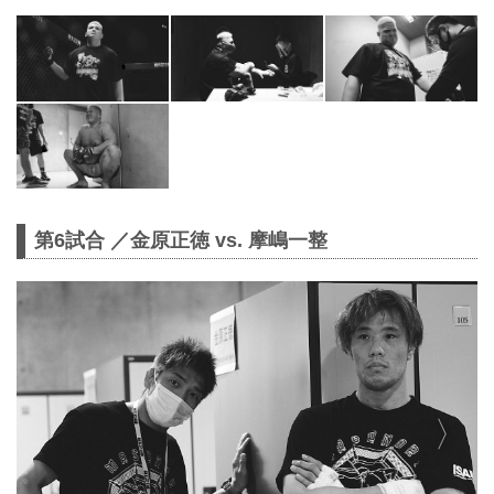
第6試合 ／金原正徳 vs. 摩嶋一整