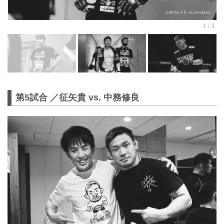
第5試合 ／征矢貴 vs. 中務修良