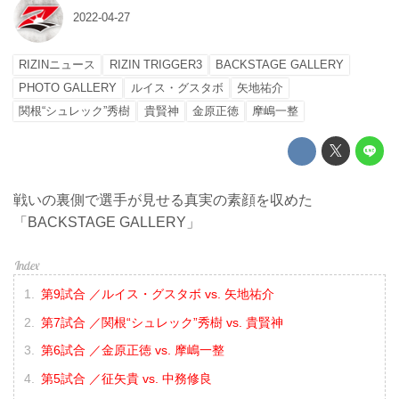
2022-04-27
RIZINニュース
RIZIN TRIGGER3
BACKSTAGE GALLERY
PHOTO GALLERY
ルイス・グスタボ
矢地祐介
関根“シュレック”秀樹
貴賢神
金原正徳
摩嶋一整
戦いの裏側で選手が見せる真実の素顔を収めた
「BACKSTAGE GALLERY」
第9試合 ／ルイス・グスタボ vs. 矢地祐介
第7試合 ／関根“シュレック”秀樹 vs. 貴賢神
第6試合 ／金原正徳 vs. 摩嶋一整
第5試合 ／征矢貴 vs. 中務修良