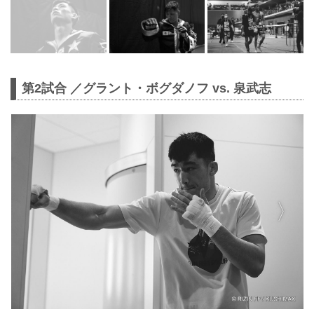
第2試合 ／グラント・ボグダノフ vs. 泉武志