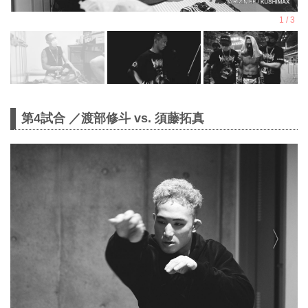
第4試合 ／渡部修斗 vs. 須藤拓真