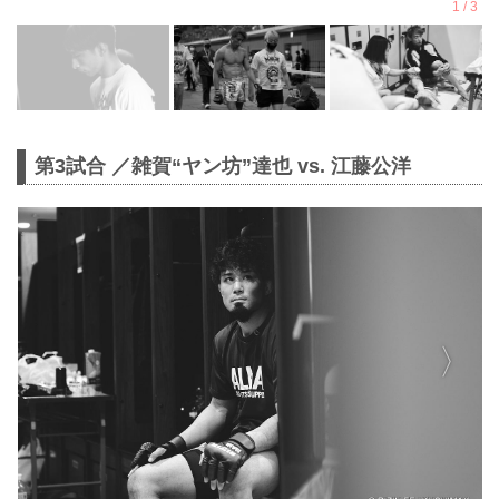
第3試合 ／雑賀“ヤン坊”達也 vs. 江藤公洋