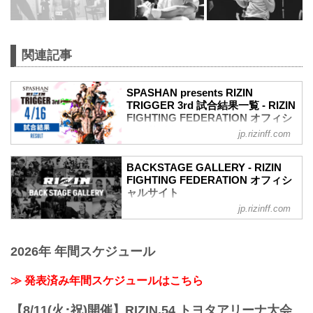
関連記事
SPASHAN presents RIZIN
TRIGGER 3rd 試合結果一覧 - RIZIN
FIGHTING FEDERATION オフィシ
ャルサイト
jp.rizinff.com
第9試合 ／ルイス・グスタボ vs. 矢地祐
介
BACKSTAGE GALLERY - RIZIN
RIZIN MMAルール：5分 3R（71.0kg）
FIGHTING FEDERATION オフィシ
（WIN）ルイス・グスタボ vs. 矢地祐介
ャルサイト
（LOSE）
jp.rizinff.com
BACKSTAGE GALLERY の記事一覧 - 格
2R 3分14秒 TKO（レフェリーストップ：
闘技イベント「RIZIN」（ライジン）と
グラウンドパンチ）
「RIZIN FIGHTING FEDERATION」（ラ
≫ 試合結果詳細
2026年 年間スケジュール
イジン ファイティング フェデレーショ
第8試合 ／金太郎 vs. 倉本一真【試合中
ン）の情報・加盟団体について発信して
止】
いきます。
≫ 発表済み年間スケジュールはこちら
第8試合 ／金太郎 vs. 倉本一真は、金太
郎がぎっくり腰で身体を動かせない状態
となり、本人およびマネージャーと話を
【8/11(火･祝)開催】RIZIN.54 トヨタアリーナ大会