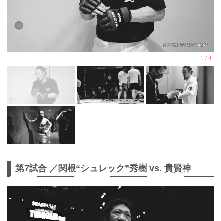
第7試合 ／関根“シュレック”秀樹 vs. 貴賢神