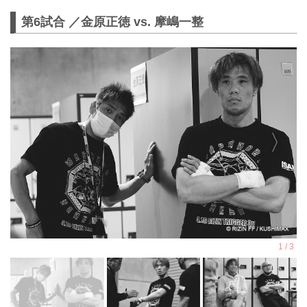
第6試合 ／金原正徳 vs. 摩嶋一整