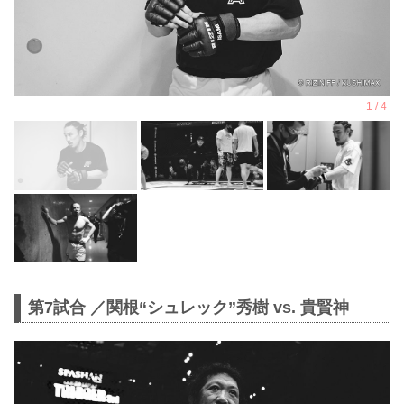
第7試合 ／関根“シュレック”秀樹 vs. 貴賢神