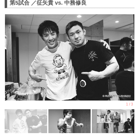
第5試合 ／征矢貴 vs. 中務修良