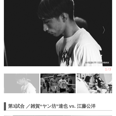
第3試合 ／雑賀“ヤン坊”達也 vs. 江藤公洋