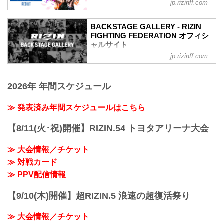
ャルサイト
jp.rizinff.com
第9試合 ／ルイス・グスタボ vs. 矢地祐
介
BACKSTAGE GALLERY - RIZIN
RIZIN MMAルール：5分 3R（71.0kg）
FIGHTING FEDERATION オフィシ
（WIN）ルイス・グスタボ vs. 矢地祐介
ャルサイト
（LOSE）
jp.rizinff.com
BACKSTAGE GALLERY の記事一覧 - 格
2R 3分14秒 TKO（レフェリーストップ：
闘技イベント「RIZIN」（ライジン）と
グラウンドパンチ）
「RIZIN FIGHTING FEDERATION」（ラ
≫ 試合結果詳細
2026年 年間スケジュール
イジン ファイティング フェデレーショ
第8試合 ／金太郎 vs. 倉本一真【試合中
ン）の情報・加盟団体について発信して
止】
いきます。
≫ 発表済み年間スケジュールはこちら
第8試合 ／金太郎 vs. 倉本一真は、金太
郎がぎっくり腰で身体を動かせない状態
となり、本人およびマネージャーと話を
【8/11(火･祝)開催】RIZIN.54 トヨタアリーナ大会
した結果、試合中止となりました。
【試合中止】SPASHAN presents RI...
≫ 大会情報／チケット
≫ 対戦カード
≫ PPV配信情報
【9/10(木)開催】超RIZIN.5 浪速の超復活祭り
≫ 大会情報／チケット