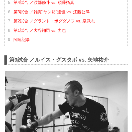
第4試合 ／渡部修斗 vs. 須藤拓真
第3試合 ／雑賀“ヤン坊”達也 vs. 江藤公洋
第2試合 ／グラント・ボグダノフ vs. 泉武志
第1試合 ／大谷翔司 vs. 力也
関連記事
第9試合 ／ルイス・グスタボ vs. 矢地祐介