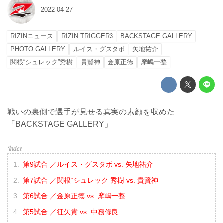
2022-04-27
RIZINニュース
RIZIN TRIGGER3
BACKSTAGE GALLERY
PHOTO GALLERY
ルイス・グスタボ
矢地祐介
関根“シュレック”秀樹
貴賢神
金原正徳
摩嶋一整
戦いの裏側で選手が見せる真実の素顔を収めた
「BACKSTAGE GALLERY」
第9試合 ／ルイス・グスタボ vs. 矢地祐介
第7試合 ／関根“シュレック”秀樹 vs. 貴賢神
第6試合 ／金原正徳 vs. 摩嶋一整
第5試合 ／征矢貴 vs. 中務修良