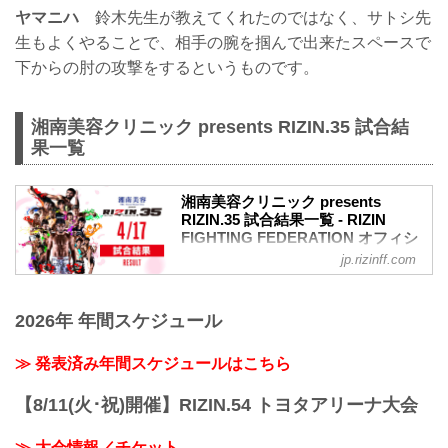
ヤマニハ
鈴木先生が教えてくれたのではなく、サトシ先
生もよくやることで、相手の腕を掴んで出来たスペースで
下からの肘の攻撃をするというものです。
湘南美容クリニック presents RIZIN.35 試合結
果一覧
湘南美容クリニック presents
RIZIN.35 試合結果一覧 - RIZIN
FIGHTING FEDERATION オフィシ
ャルサイト
jp.rizinff.com
第10試合 ライト級タイトルマッチ／ホベ
ルト・サトシ・ソウザ vs. ジョニー・ケ
2026年 年間スケジュール
ース
RIZIN MMAルール：5分 3R（71.0kg）
（WIN）ホベルト・サトシ・ソウザ vs.
≫ 発表済み年間スケジュールはこちら
ジョニー・ケース（LOSE）
1R 3分32秒 SUB（タップアウト：アーム
【8/11(火･祝)開催】RIZIN.54 トヨタアリーナ大会
バー）
≫ 試合結果詳細
≫ 大会情報／チケット