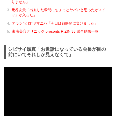
りません」
元谷友貴「出血した瞬間にちょっとヤバいと思ったがスイ
ッチが入った」
アラン“ヒロ”ヤマニハ「今日は戦略的に負けました」
湘南美容クリニック presents RIZIN.35 試合結果一覧
シビサイ頌真「お世話になっている会長が目の
前にいてそれしか見えなくて」