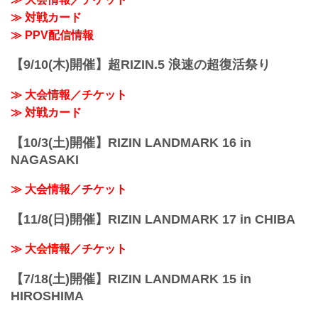
第9試合 フェザー級タイトルマッチ／牛
≫ 対戦カード
久絢太郎 vs. 斎藤裕
RIZIN MMAルール：5分 3R（66.0kg）
≫ PPV配信情報
（WIN）牛久絢太郎 vs. 斎藤裕（LOSE）
3R 判定 （3-0）
【9/10(木)開催】超RIZIN.5 浪速の超復活祭り
≫ 試合結果詳...
≫ 大会情報／チケット
≫ 対戦カード
【10/3(土)開催】RIZIN LANDMARK 16 in
NAGASAKI
≫ 大会情報／チケット
【11/8(日)開催】RIZIN LANDMARK 17 in CHIBA
≫ 大会情報／チケット
【7/18(土)開催】RIZIN LANDMARK 15 in
HIROSHIMA