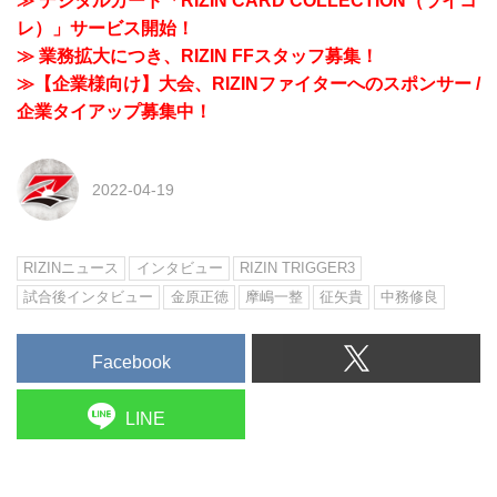
≫ デジタルカード「RIZIN CARD COLLECTION（ライコ
レ）」サービス開始！
≫ 業務拡大につき、RIZIN FFスタッフ募集！
≫【企業様向け】大会、RIZINファイターへのスポンサー /
企業タイアップ募集中！
2022-04-19
RIZINニュース
インタビュー
RIZIN TRIGGER3
試合後インタビュー
金原正徳
摩嶋一整
征矢貴
中務修良
Facebook
LINE