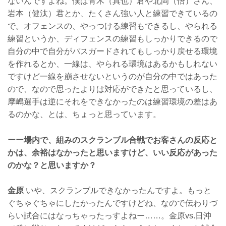
ないんですよね。僕は青木（真也）君や北岡（悟）さん、
岩本（健汰）君とか、たくさん強い人と練習できているの
で。オフェンスの、やっつける練習もできるし、やられる
練習というか、ディフェンスの練習もしっかりできるので
自分の中で自分がパスガードされてもしっかり戻せる環境
を作れるとか、一線は、やられる環境はあるかもしれない
ですけど一線を崩させないというのが自分の中ではあった
ので、なので思ったよりは対応ができたと思っているし、
摩嶋選手は逆にそれをできなかったのは練習環境の差はあ
るのかな、とは、ちょっと思っています。
ーー場内で、組みのスクランブル合戦でお客さんの反応と
かは、余裕はなかったと思いますけど、いい反応があった
のかな？と思いますか？
金原
いや、スクランブルできなかったんですよ。もっと
ぐちゃぐちゃにしたかったんですけどね、なので伝わりづ
らい試合にはなっちゃったっすよねー……。金原vs.日沖