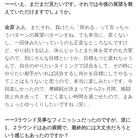
ーーいえ、まだまだ見たいです。それでは今後の展望を教
えていただけますでしょうか。
金原
ああ、またそれ。負けたら「辞める」って言っちゃ
うパターンの展望パターンすね。でも本当に、若くない
し。一回休みたいっていうのも正直なところなんですけ
ど、やり続ける以上、休んじゃうとまた体を戻すのも大変
なので、別にそんな目標というか、目標もつと疲れちゃう
んで、自分のやりたいタイミングで試合をして、その時に
やりたい相手がいれば試合するし何かを目標にしてやるっ
てことはもうないと思うので、本当に楽しみたいです。今
回楽しかったので、摩嶋戦が決まってから2ヶ月間、格闘
技と向き合って、すごく楽しい時間を過ごせたので、まあ
ちょっとゆっくりしたいですね（笑）。
ーー3ラウンド見事なフィニッシュだったのですが、逆に
1、２ラウンドはあの展開で、最終的には大丈夫だろうと
いう感じもあったのですか？