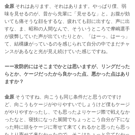
金原
それはあります、それはあります。やっぱり僕、弱
味を見せるのが、昔から先輩に「見せるな」と。お腹が効
いても痛そうな顔をするな、疲れても顔に出すな、声に出
すな、ま、昭和の人間なんで、そういうところで摩嶋選手
が疲弊していた声が出ていたりとか、「はーっ、はーっ」
て、結構嫌がっているのを感じられて自分の中でまだチャ
ンスがあるなと光が見え続けていた感じですね。
ーー攻防的にはそこまでかとは思いますが、リングだった
らとか、ケージだったから良かった点、悪かった点はあり
ますか？
金原
そうですね、向こうも同じ条件だと思うのですけ
ど、向こうもケージがやりやすいでしょうけど僕もケージ
がやりやすかったし、でも思ったよりケージ際で戦えなか
ったなと、寝技になった展開でちょっとこう自分が下にな
った時に頭をケージに寄せて来てくれるかと思ったら思っ
たより寄せて来なかったので、そこはちょっと立てなかっ