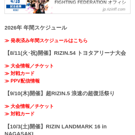
FIGHTING FEDERATION オフィシ
ャルサイト
jp.rizinff.com
第9試合 ／ルイス・グスタボ vs. 矢地祐
介
2026年 年間スケジュール
RIZIN MMAルール：5分 3R（71.0kg）
（WIN）ルイス・グスタボ vs. 矢地祐介
（LOSE）
≫ 発表済み年間スケジュールはこちら
2R 3分14秒 TKO（レフェリーストップ：
グラウンドパンチ）
【8/11(火･祝)開催】RIZIN.54 トヨタアリーナ大会
≫ 試合結果詳細
第8試合 ／金太郎 vs. 倉本一真【試合中
≫ 大会情報／チケット
止】
≫ 対戦カード
第8試合 ／金太郎 vs. 倉本一真は、金太
郎がぎっくり腰で身体を動かせない状態
≫ PPV配信情報
となり、本人およびマネージャーと話を
した結果、試合中止となりました。
【9/10(木)開催】超RIZIN.5 浪速の超復活祭り
【試合中止】SPASHAN presents RI...
≫ 大会情報／チケット
≫ 対戦カード
【10/3(土)開催】RIZIN LANDMARK 16 in
NAGASAKI