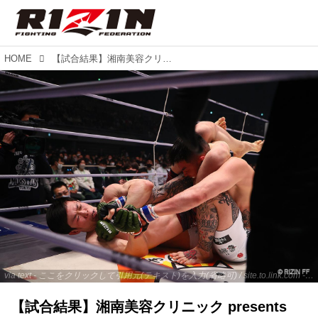
HOME
【試合結果】湘南美容クリニック presents RIZIN.34 第16試合／弥益ドミネーター聡志 vs. 萩原京平
via text - ここをクリックして引用元(テキスト)を入力(省略可) / site.to.link.com - ここをクリックして引用元を入力(省略可)
【試合結果】湘南美容クリニック presents