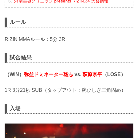
湘南美容クリニック presents RIZIN.34 大会情報
ルール
RIZIN MMAルール：5分 3R
試合結果
（WIN）
弥益ドミネーター聡志
vs.
萩原京平
（LOSE）
1R 3分21秒 SUB（タップアウト：腕ひしぎ三角固め）
入場