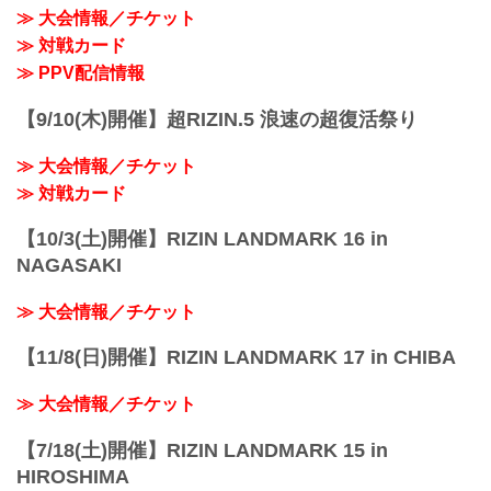
2022年3月20日（日）11:30開場 / 13:00開
≫ 大会情報／チケット
始
≫ 対戦カード
※オープニングファイトは12:30開始予定
※当初の予定時間から開場 / 開始時間が
≫ PPV配信情報
変更となりましたのでご注意ください。
終了予定時間
【9/10(木)開催】超RIZIN.5 浪速の超復活祭り
19:00〜20:00頃
※試合内容、イベント進行によって終了
≫ 大会情報／チケット
予定時間が前後することがありますので
ご了承ください...
≫ 対戦カード
【10/3(土)開催】RIZIN LANDMARK 16 in
NAGASAKI
≫ 大会情報／チケット
【11/8(日)開催】RIZIN LANDMARK 17 in CHIBA
≫ 大会情報／チケット
【7/18(土)開催】RIZIN LANDMARK 15 in
HIROSHIMA