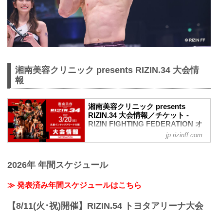
湘南美容クリニック presents RIZIN.34 大会情
報
湘南美容クリニック presents
RIZIN.34 大会情報／チケット -
RIZIN FIGHTING FEDERATION オ
フィシャルサイト
jp.rizinff.com
MOVIE
【Trailer】湘南美容クリニック presents
2026年 年間スケジュール
RIZIN.34
youtu.be
大会概要
≫ 発表済み年間スケジュールはこちら
名称
湘南美容クリニック presents RIZIN.34
【8/11(火･祝)開催】RIZIN.54 トヨタアリーナ大会
日時