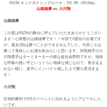
RIZIN キックボクシングルール：3分 3R（63.0kg）
山畑雄摩
vs.
小川翔
山畑雄摩
この度はRIZINの舞台に呼んでいただきありがとうござい
ます！心将塾の山畑雄摩です！！今回で3度目の出場です
が、過去2回は勝つことができませんでした。今回こそは
勝って美味しいお酒を飲みたいと思います。対戦相手の小
川翔選手はターミネーターの様な超合金野郎ですが、地味
な呼吸の使い手というぐらい地味な感じなので、巻き込ま
れない様に、派手にインパクト残した上で勝ち星頂きま
す！
小川翔
圧倒的勝利で6月のイベントに出れるようにアピールした
いです。