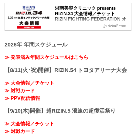
湘南美容クリニック presents
RIZIN.34 大会情報／チケット -
RIZIN FIGHTING FEDERATION オ
フィシャルサイト
jp.rizinff.com
大会概要
名称
2026年 年間スケジュール
湘南美容クリニック presents RIZIN.34
日時
2022年3月20日（日）12:30開場（予定）/
≫ 発表済み年間スケジュールはこちら
14:00開始（予定）
※開場・開始時間は予定です。決定次第
【8/11(火･祝)開催】RIZIN.54 トヨタアリーナ大会
RIZIN FFオフィシャルサイトにてご案内
します。
≫ 大会情報／チケット
終了予定時間
≫ 対戦カード
19:00〜20:00頃
※試合内容、イベント進行によって終了
≫ PPV配信情報
予定時間が前後することがありますので
ご了承ください。
【9/10(木)開催】超RIZIN.5 浪速の超復活祭り
会場
丸善インテックアリーナ大阪（大阪市中
≫ 大会情報／チケット
央体育館）
Osaka Metro中央線「朝潮橋」 2A出口す
≫ 対戦カード