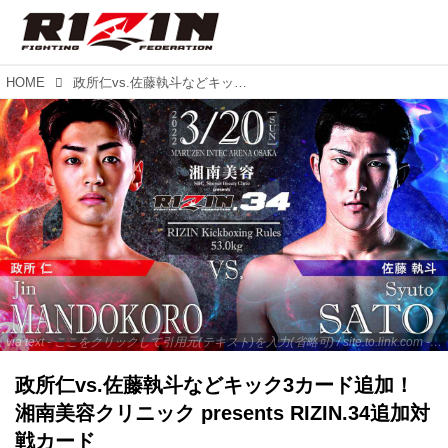
HOME
政所仁vs.佐藤執斗などキック3カード追加！湘南美容クリニック presents RIZIN.34追加対戦カード
via text - ここをクリックして引用元(テキスト)を入力(省略可) / site.to.link.com - ここをクリックして引用元を入力(省略可)
政所仁vs.佐藤執斗などキック3カード追加！
湘南美容クリニック presents RIZIN.34追加対
戦カード