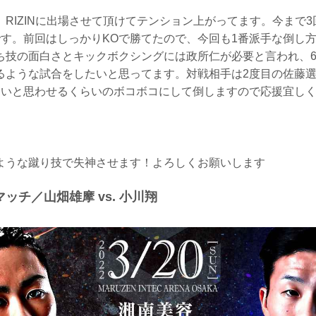
RIZINに出場させて頂けてテンション上がってます。今まで3回
す。前回はしっかりKOで勝てたので、今回も1番派手な倒し方を
ち技の面白さとキックボクシングには政所仁が必要と言われ、
るような試合をしたいと思ってます。対戦相手は2度目の佐藤
ないと思わせるくらいのボコボコにして倒しますので応援宜し
ような蹴り技で失神させます！よろしくお願いします
ッチ／山畑雄摩 vs. 小川翔