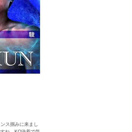
ャンス掴みに来まし
すね。KO決着で気