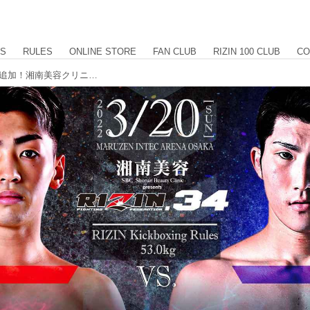
US
RULES
ONLINE STORE
FAN CLUB
RIZIN 100 CLUB
CO
政所仁vs.佐藤執斗などキック3カード追加！湘南美容クリニック presents RIZIN.34追加対戦カード