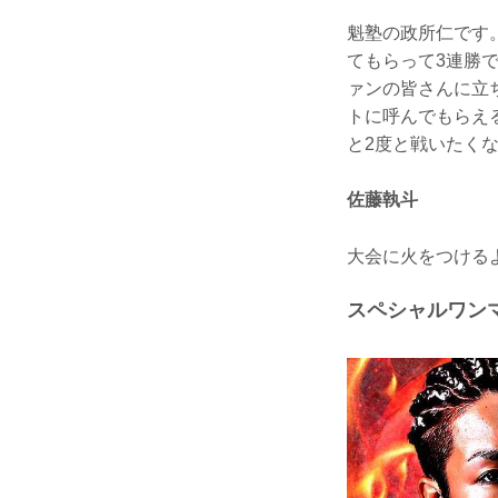
魁塾の政所仁です。
てもらって3連勝で
ァンの皆さんに立
トに呼んでもらえ
と2度と戦いたく
佐藤執斗
大会に火をつける
スペシャルワンマ