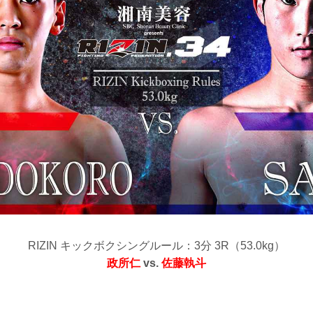
RIZIN キックボクシングルール：3分 3R（53.0kg）
政所仁
vs.
佐藤執斗