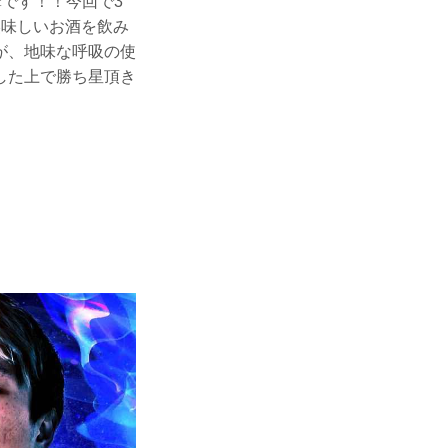
摩です！！今回で3
美味しいお酒を飲み
が、地味な呼吸の使
した上で勝ち星頂き