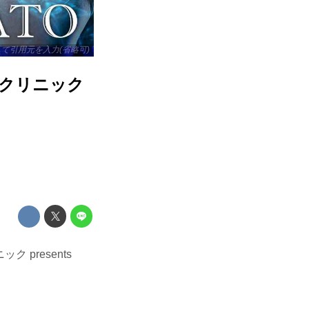
リックして引用元を入力(省略可)
容クリニック
presents