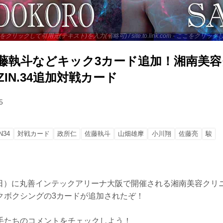
 - ここをクリックして引用元(テキスト)を入力(省略可) / site.to.link.com - ここをク
.佐藤執斗などキック3カード追加！湘南美
 RIZIN.34追加対戦カード
5
N34
対戦カード
政所仁
佐藤執斗
山畑雄摩
小川翔
佐藤亮
駿
（日）に丸善インテックアリーナ大阪で開催される湘南美容クリニック 
、キックボクシングの3カードが追加されたぞ！
手たちのコメントをチェックしよう！