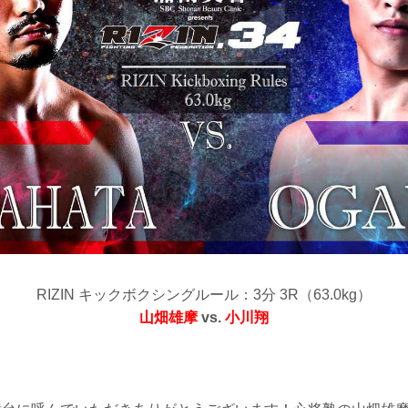
RIZIN キックボクシングルール：3分 3R（63.0kg）
山畑雄摩
vs.
小川翔