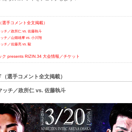
（選手コメント全文掲載）
チ／政所仁 vs. 佐藤執斗
チ／山畑雄摩 vs. 小川翔
チ／佐藤亮 vs. 駿
presents RIZIN.34 大会情報／チケット
ド（選手コメント全文掲載）
ッチ／政所仁 vs. 佐藤執斗