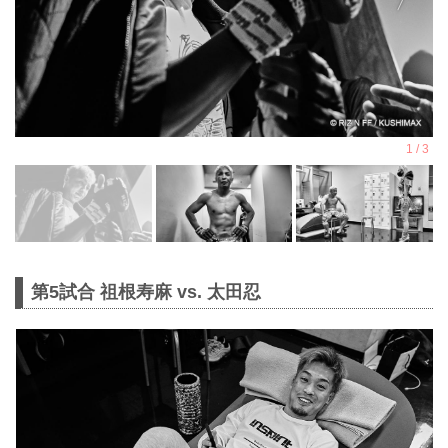
第5試合 祖根寿麻 vs. 太田忍