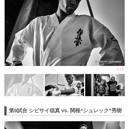
第9試合 シビサイ頌真 vs. 関根“シュレック”秀樹