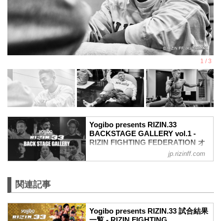
Yogibo presents RIZIN.33
BACKSTAGE GALLERY vol.1 -
RIZIN FIGHTING FEDERATION オ
フィシャルサイト
jp.rizinff.com
戦いの裏側で選手が見せる真実の素顔を
収めた「BACKSTAGE GALLERY」
第1試合〜第10試合までのvol.2はこちら
関連記事
第16試合 扇久保博正 vs. 朝倉海
扇久保博正4
Yogibo presents RIZIN.33 試合結果
朝倉海4
一覧 - RIZIN FIGHTING
第15試合 ホベルト・サトシ・ソウザ vs.