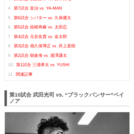
第7試合 皇治 vs. YA-MAN
第6試合 シバター vs. 久保優太
第5試合 祖根寿麻 vs. 太田忍
第4試合 元谷友貴 vs. 金太郎
第3試合 扇久保博正 vs. 井上直樹
第2試合 朝倉海 vs. 瀧澤謙太
第1試合 三浦孝太 vs. YUSHI
関連記事
第10試合 武田光司 vs. “ブラックパンサー”ベイ
ノア