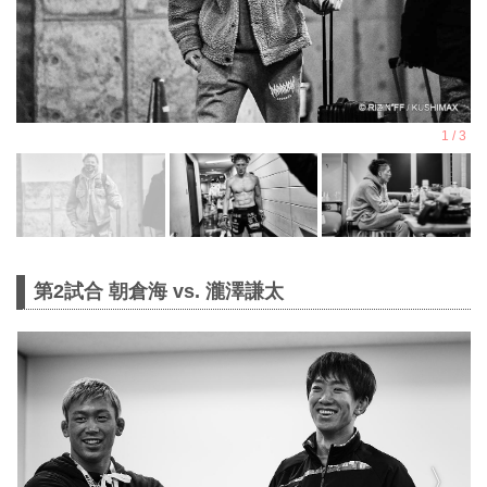
第2試合 朝倉海 vs. 瀧澤謙太