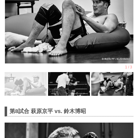
第8試合 萩原京平 vs. 鈴木博昭