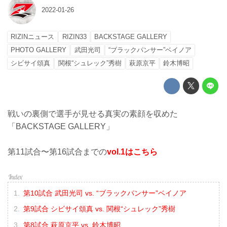
2022-01-26
RIZINニュース
RIZIN33
BACKSTAGE GALLERY
PHOTO GALLERY
武田光司
“ブラックパンサー”ベイノア
シビサイ頌真
関根“シュレック”秀樹
萩原京平
鈴木博昭
戦いの裏側で選手が見せる真実の素顔を収めた
「BACKSTAGE GALLERY」
第11試合〜第16試合までの
vol.1はこちら
第10試合 武田光司 vs. “ブラックパンサー”ベイノア
第9試合 シビサイ頌真 vs. 関根“シュレック”秀樹
第8試合 萩原京平 vs. 鈴木博昭