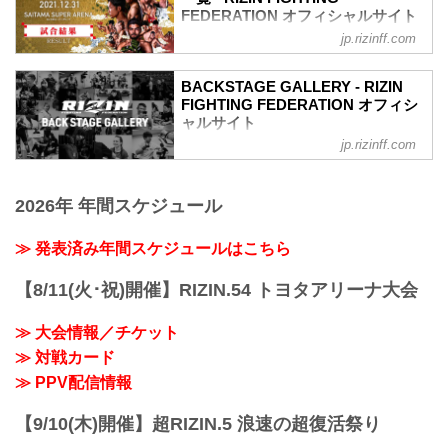
FEDERATION オフィシャルサイト
矢地祐介
ホベルト・サトシ・ソウザ4
jp.rizinff.com
第16試合／RIZIN JAPAN GP2021 バンタ
矢地祐介4
ム級トーナメント 決勝 朝倉海 vs. 扇久保
第14試合 斎藤裕 vs. 朝倉未来
博正
BACKSTAGE GALLERY - RIZIN
朝倉未来4
Full Fight | 朝倉海 vs. 扇久保博正 2 / Kai
FIGHTING FEDERATION オフィシ
斎藤裕4
Asakura vs. Hiromasa Ougikubo 2 -
ャルサイト
第13試合 那須川天心 vs. 五味隆典
RIZIN.33
jp.rizinff.com
BACKSTAGE GALLERY の記事一覧 - 格
那須川天心3
youtu.be
闘技イベント「RIZIN」（ライジン）と
五味隆典3
RIZIN MMAトーナメントルール：5分
「RIZIN FIGHTING FEDERATION」（ラ
第12試合 RENA vs. パク・シウ
3R（61.0kg）
2026年 年間スケジュール
イジン ファイティング フェデレーショ
パク・シウ3
（LOSE）朝倉海 vs. 扇久保博正（WIN）
ン）の情報・加盟団体について発信して
RENA3
3R 判定 （0-3）
いきます。
第11試合...
≫ 発表済み年間スケジュールはこちら
≫ 試合結果詳細
第15試合／ライト級タイトルマッチ ホベ
【8/11(火･祝)開催】RIZIN.54 トヨタアリーナ大会
ルト・サトシ...
≫ 大会情報／チケット
≫ 対戦カード
≫ PPV配信情報
【9/10(木)開催】超RIZIN.5 浪速の超復活祭り