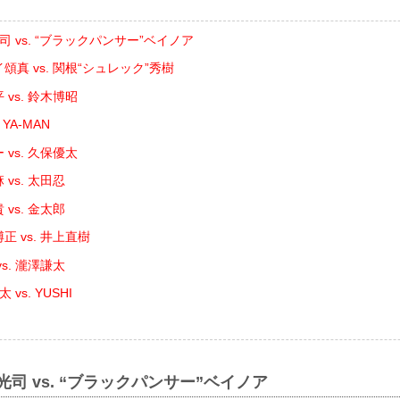
司 vs. “ブラックパンサー”ベイノア
頌真 vs. 関根“シュレック”秀樹
 vs. 鈴木博昭
 YA-MAN
 vs. 久保優太
vs. 太田忍
vs. 金太郎
正 vs. 井上直樹
s. 瀧澤謙太
vs. YUSHI
光司 vs. “ブラックパンサー”ベイノア