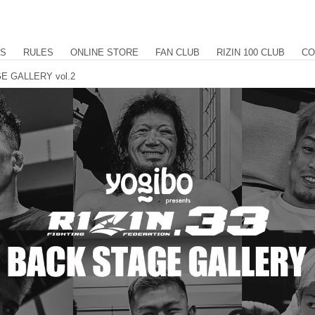
US
RULES
ONLINE STORE
FAN CLUB
RIZIN 100 CLUB
CO
GE GALLERY vol.2