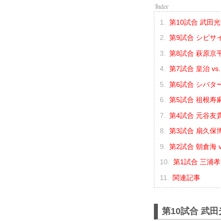
第10試合 武田光
第9試合 シビサイ
第8試合 萩原京平
第7試合 皇治 vs.
第6試合 シバター
第5試合 祖根寿麻 
第4試合 元谷友貴 
第3試合 扇久保博
第2試合 朝倉海 v
第1試合 三浦孝太 
関連記事
第10試合 武田