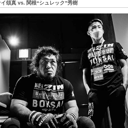
イ頌真 vs. 関根“シュレック”秀樹