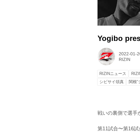
Yogibo pre
2022-01-2
RIZIN
RIZINニュース
RIZI
シビサイ頌真
関根“
戦いの裏側で選手が
第11試合〜第16