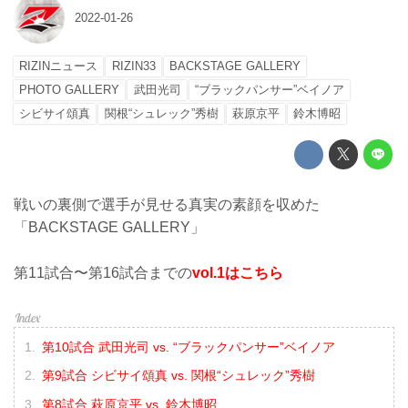
2022-01-26
RIZINニュース
RIZIN33
BACKSTAGE GALLERY
PHOTO GALLERY
武田光司
“ブラックパンサー”ベイノア
シビサイ頌真
関根“シュレック”秀樹
萩原京平
鈴木博昭
戦いの裏側で選手が見せる真実の素顔を収めた
「BACKSTAGE GALLERY」
第11試合〜第16試合までの
vol.1はこちら
第10試合 武田光司 vs. “ブラックパンサー”ベイノア
第9試合 シビサイ頌真 vs. 関根“シュレック”秀樹
第8試合 萩原京平 vs. 鈴木博昭