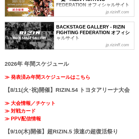
FEDERATION オフィシャルサイト
矢地祐介
ホベルト・サトシ・ソウザ4
jp.rizinff.com
第16試合／RIZIN JAPAN GP2021 バンタ
矢地祐介4
ム級トーナメント 決勝 朝倉海 vs. 扇久保
第14試合 斎藤裕 vs. 朝倉未来
博正
BACKSTAGE GALLERY - RIZIN
朝倉未来4
Full Fight | 朝倉海 vs. 扇久保博正 2 / Kai
FIGHTING FEDERATION オフィシ
斎藤裕4
Asakura vs. Hiromasa Ougikubo 2 -
ャルサイト
第13試合 那須川天心 vs. 五味隆典
RIZIN.33
jp.rizinff.com
BACKSTAGE GALLERY の記事一覧 - 格
那須川天心3
youtu.be
闘技イベント「RIZIN」（ライジン）と
五味隆典3
RIZIN MMAトーナメントルール：5分
「RIZIN FIGHTING FEDERATION」（ラ
第12試合 RENA vs. パク・シウ
3R（61.0kg）
2026年 年間スケジュール
イジン ファイティング フェデレーショ
パク・シウ3
（LOSE）朝倉海 vs. 扇久保博正（WIN）
ン）の情報・加盟団体について発信して
RENA3
3R 判定 （0-3）
いきます。
第11試合...
≫ 発表済み年間スケジュールはこちら
≫ 試合結果詳細
第15試合／ライト級タイトルマッチ ホベ
【8/11(火･祝)開催】RIZIN.54 トヨタアリーナ大会
ルト・サトシ...
≫ 大会情報／チケット
≫ 対戦カード
≫ PPV配信情報
【9/10(木)開催】超RIZIN.5 浪速の超復活祭り