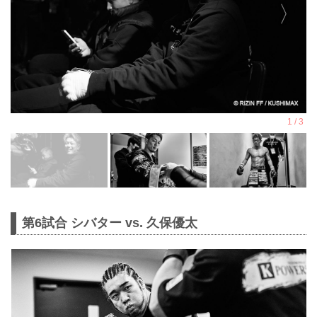
第6試合 シバター vs. 久保優太