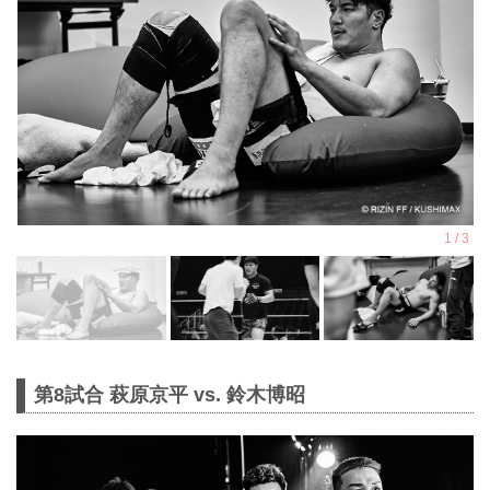
第8試合 萩原京平 vs. 鈴木博昭