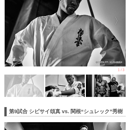
第9試合 シビサイ頌真 vs. 関根“シュレック”秀樹