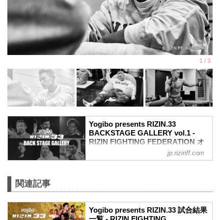
Yogibo presents RIZIN.33
BACKSTAGE GALLERY vol.1 -
RIZIN FIGHTING FEDERATION オ
フィシャルサイト
jp.rizinff.com
戦いの裏側で選手が見せる真実の素顔を
収めた「BACKSTAGE GALLERY」
第1試合〜第10試合までのvol.2はこちら
関連記事
第16試合 扇久保博正 vs. 朝倉海
扇久保博正4
Yogibo presents RIZIN.33 試合結果
朝倉海4
一覧 - RIZIN FIGHTING
第15試合 ホベルト・サトシ・ソウザ vs.