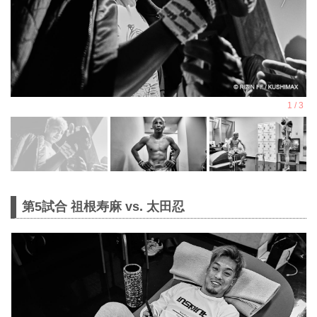
第5試合 祖根寿麻 vs. 太田忍