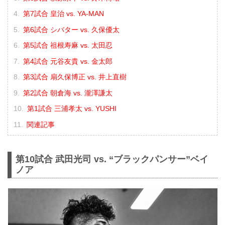
第7試合 皇治 vs. YA-MAN
第6試合 シバター vs. 久保優太
第5試合 祖根寿麻 vs. 太田忍
第4試合 元谷友貴 vs. 金太郎
第3試合 扇久保博正 vs. 井上直樹
第2試合 朝倉海 vs. 瀧澤謙太
第1試合 三浦孝太 vs. YUSHI
関連記事
第10試合 武田光司 vs. “ブラックパンサー”ベイ
ノア